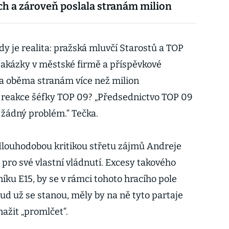
h a zároveň poslala stranám milion
ady je realita: pražská mluvčí Starostů a TOP
zakázky v městské firmě a příspěvkové
la oběma stranám více než milion
 reakce šéfky TOP 09? „Předsednictvo TOP 09
 žádný problém.“ Tečka.
 dlouhodobou kritikou střetu zájmů Andreje
 pro své vlastní vládnutí. Excesy takového
íku E15, by se v rámci tohoto hracího pole
ud už se stanou, měly by na ně tyto partaje
nažit „promlčet“.