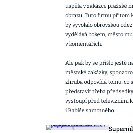
uspěla v zakázce pražské m
obrazu. Tuto firmu přitom 
by vyvolalo obrovskou odezvu
vydělává bokem, město mu p
v komentářích.
Ale pak by se přišlo ještě n
městské zakázky, sponzoro
zhruba odpovídá tomu, co si 
představit třeba předsedk
vystoupí před televizními 
i Babiše samotného.
Supermlu