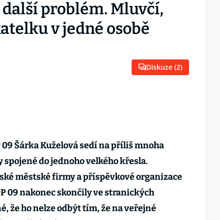
další problém. Mluvčí,
atelku v jedné osobě
Diskuze (
2
)
 09 Šárka Kuželová sedí na příliš mnoha
y spojené do jednoho velkého křesla.
žské městské firmy a příspěvkové organizace
P 09 nakonec skončily ve stranických
é, že ho nelze odbýt tím, že na veřejné