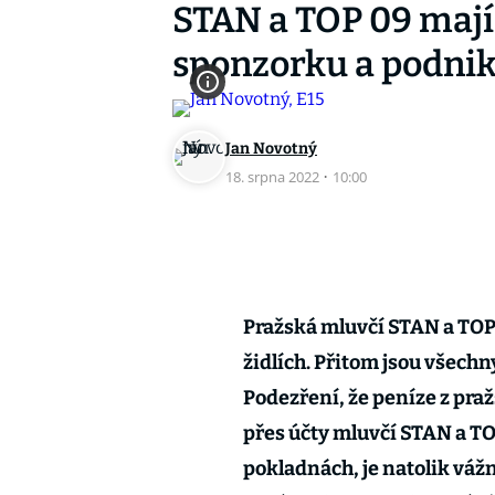
STAN a TOP 09 mají 
sponzorku a podnik
Jan Novotný
18. srpna 2022
·
10:00
Pražská mluvčí STAN a TOP
židlích. Přitom jsou všechn
Podezření, že peníze z pra
přes účty mluvčí STAN a TO
pokladnách, je natolik vážn