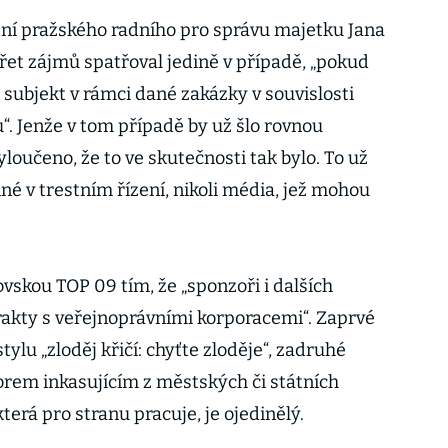
ění pražského radního pro správu majetku Jana
střet zájmů spatřoval jedině v případě, „pokud
subjekt v rámci dané zakázky v souvislosti
. Jenže v tom případě by už šlo rovnou
yloučeno, že to ve skutečnosti tak bylo. To už
né v trestním řízení, nikoli média, jež mohou
vskou TOP 09 tím, že „sponzoři i dalších
trakty s veřejnoprávními korporacemi“. Zaprvé
ylu „zloděj křičí: chyťte zloděje“, zadruhé
orem inkasujícím z městských či státních
terá pro stranu pracuje, je ojedinělý.