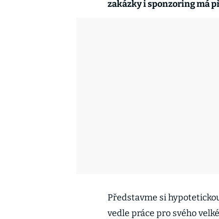
zakázky i sponzoring má př
Představme si hypoteticko
vedle práce pro svého velké