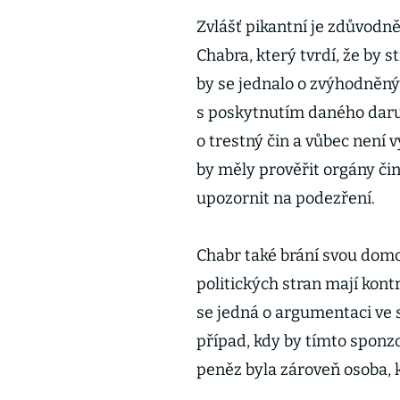
Zvlášť pikantní je zdůvodn
Chabra, který tvrdí, že by 
by se jednalo o zvýhodněný 
s poskytnutím daného daru“
o trestný čin a vůbec není v
by měly prověřit orgány čin
upozornit na podezření.
Chabr také brání svou domo
politických stran mají kon
se jedná o argumentaci ve st
případ, kdy by tímto sponz
peněz byla zároveň osoba, k