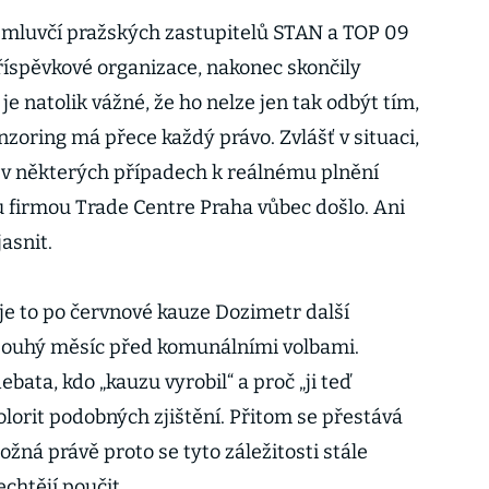
é mluvčí pražských zastupitelů STAN a TOP 09
příspěvkové organizace, nakonec skončily
je natolik vážné, že ho nelze jen tak odbýt tím,
nzoring má přece každý právo. Zvlášť v situaci,
 v některých případech k reálnému plnění
 firmou Trade Centre Praha vůbec došlo. Ani
asnit.
je to po červnové kauze Dozimetr další
 pouhý měsíc před komunálními volbami.
ata, kdo „kauzu vyrobil“ a proč „ji teď
kolorit podobných zjištění. Přitom se přestává
žná právě proto se tyto záležitosti stále
echtějí poučit.