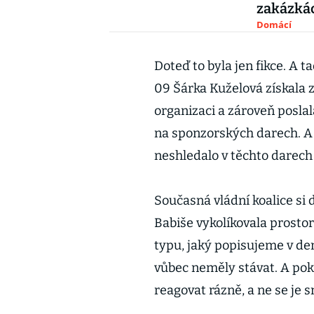
zakázkác
Domácí
Doteď to byla jen fikce. A t
09 Šárka Kuželová získala 
organizaci a zároveň posla
na sponzorských darech. A
neshledalo v těchto darech
Současná vládní koalice si
Babiše vykolíkovala prostor
typu, jaký popisujeme v den
vůbec neměly stávat. A pok
reagovat rázně, a ne se je s