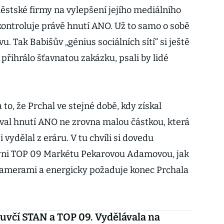
ěstské firmy na vylepšení jejího mediálního
kontroluje právě hnutí ANO. Už to samo o sobě
. Tak Babišův „génius sociálních sítí“ si ještě
řihrálo šťavnatou zakázku, psali by lidé
a to, že Prchal ve stejné době, kdy získal
val hnutí ANO ne zrovna malou částkou, která
vydělal z eráru. V tu chvíli si dovedu
yni TOP 09 Markétu Pekarovou Adamovou, jak
kamerami a energicky požaduje konec Prchala
včí STAN a TOP 09. Vydělávala na