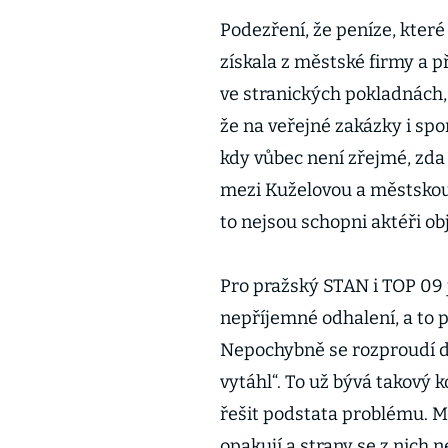
Podezření, že peníze, kter
získala z městské firmy a 
ve stranických pokladnách, 
že na veřejné zakázky i spo
kdy vůbec není zřejmé, zda
mezi Kuželovou a městskou
to nejsou schopni aktéři obj
Pro pražský STAN i TOP 09 
nepříjemné odhalení, a to
Nepochybně se rozproudí deb
vytáhl“. To už bývá takový 
řešit podstata problému. Mo
opakují a strany se z nich n