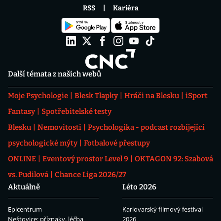
RSS
Kariéra
Další témata z našich webů
Moje Psychologie
Blesk Tlapky
Hráči na Blesku
iSport
Fantasy
Spotřebitelské testy
Blesku
Nemovitosti
Psychologika - podcast rozbíjející
psychologické mýty
Fotbalové přestupy
ONLINE
Eventový prostor Level 9
OKTAGON 92: Szabová
vs. Pudilová
Chance Liga 2026/27
Aktuálně
Léto 2026
Epicentrum
Karlovarský filmový festival
Neštovice: příznaky, léčba
2026