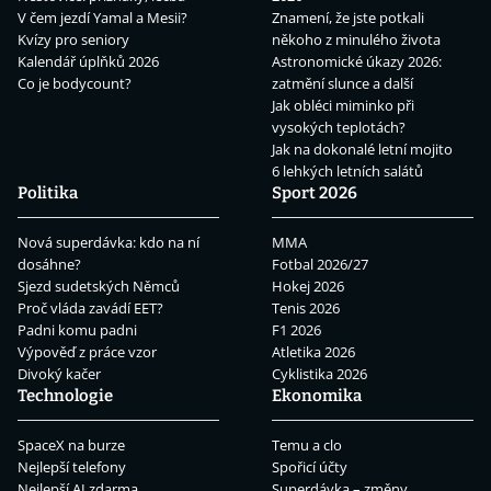
V čem jezdí Yamal a Mesii?
Znamení, že jste potkali
Kvízy pro seniory
někoho z minulého života
Kalendář úplňků 2026
Astronomické úkazy 2026:
Co je bodycount?
zatmění slunce a další
Jak obléci miminko při
vysokých teplotách?
Jak na dokonalé letní mojito
6 lehkých letních salátů
Politika
Sport 2026
Nová superdávka: kdo na ní
MMA
dosáhne?
Fotbal 2026/27
Sjezd sudetských Němců
Hokej 2026
Proč vláda zavádí EET?
Tenis 2026
Padni komu padni
F1 2026
Výpověď z práce vzor
Atletika 2026
Divoký kačer
Cyklistika 2026
Technologie
Ekonomika
SpaceX na burze
Temu a clo
Nejlepší telefony
Spořicí účty
Nejlepší AI zdarma
Superdávka – změny