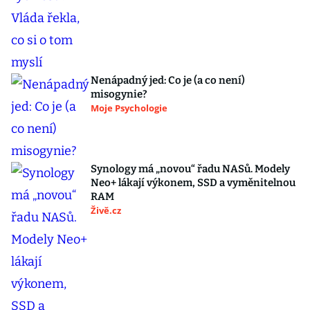
Nenápadný jed: Co je (a co není)
misogynie?
Moje Psychologie
Synology má „novou“ řadu NASů. Modely
Neo+ lákají výkonem, SSD a vyměnitelnou
RAM
Živě.cz