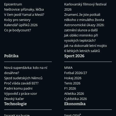
Epicentrum
Karlovarský filmový festival
Neštovice: příznaky, léčba
2026
V čem jezdí Yamal a Mesii?
Znamení, že jste potkali
Kvízy pro seniory
někoho z minulého života
Kalendář úplňků 2026
Astronomické úkazy 2026:
Co je bodycount?
zatmění slunce a další
Jak obléci miminko při
vysokých teplotách?
Jak na dokonalé letní mojito
6 lehkých letních salátů
Politika
Sport 2026
Nová superdávka: kdo na ní
MMA
dosáhne?
Fotbal 2026/27
Sjezd sudetských Němců
Hokej 2026
Proč vláda zavádí EET?
Tenis 2026
Padni komu padni
F1 2026
Výpověď z práce vzor
Atletika 2026
Divoký kačer
Cyklistika 2026
Technologie
Ekonomika
SpaceX na burze
Smrt OSVČ