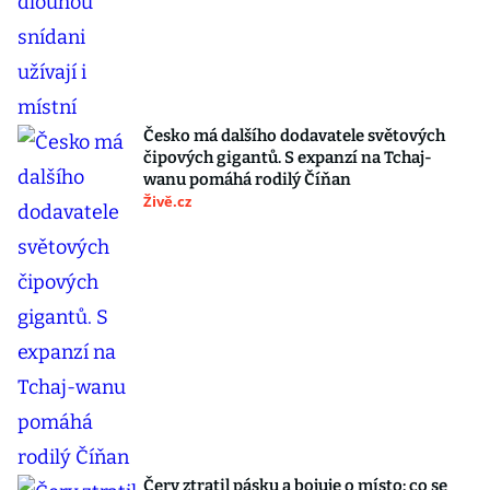
Česko má dalšího dodavatele světových
čipových gigantů. S expanzí na Tchaj-
wanu pomáhá rodilý Číňan
Živě.cz
Červ ztratil pásku a bojuje o místo: co se