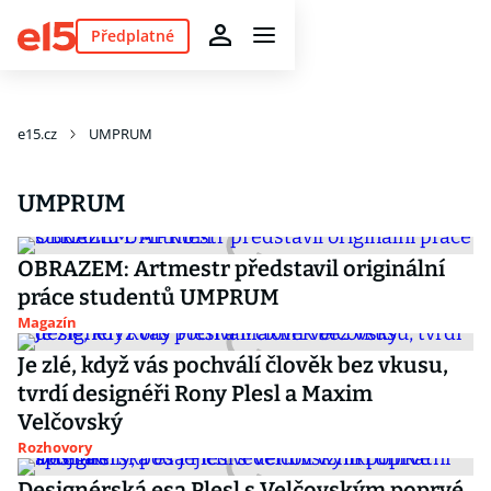
Předplatné
e15.cz
UMPRUM
UMPRUM
OBRAZEM: Artmestr představil originální
práce studentů UMPRUM
Magazín
Je zlé, když vás pochválí člověk bez vkusu,
tvrdí designéři Rony Plesl a Maxim
Velčovský
Rozhovory
Designérská esa Plesl s Velčovským poprvé