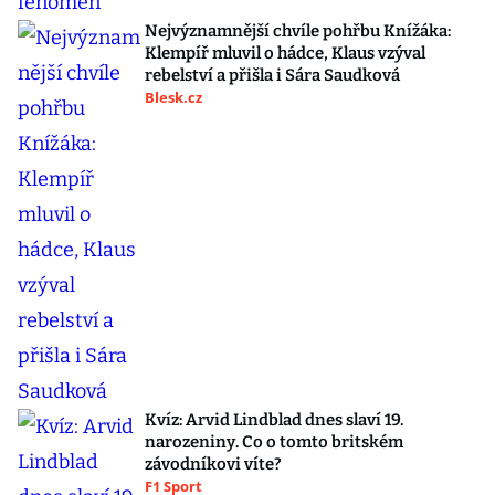
Nejvýznamnější chvíle pohřbu Knížáka:
Klempíř mluvil o hádce, Klaus vzýval
rebelství a přišla i Sára Saudková
Blesk.cz
Kvíz: Arvid Lindblad dnes slaví 19.
narozeniny. Co o tomto britském
závodníkovi víte?
F1 Sport