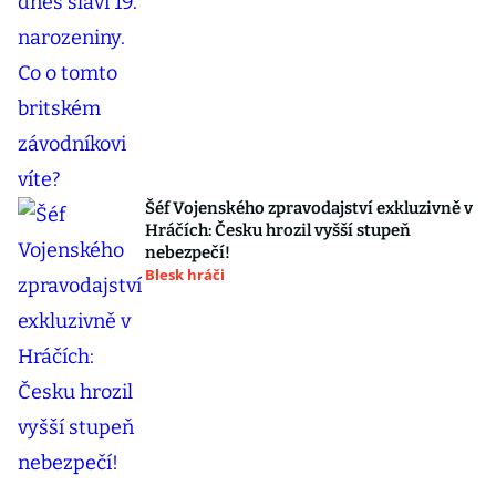
Šéf Vojenského zpravodajství exkluzivně v
Hráčích: Česku hrozil vyšší stupeň
nebezpečí!
Blesk hráči