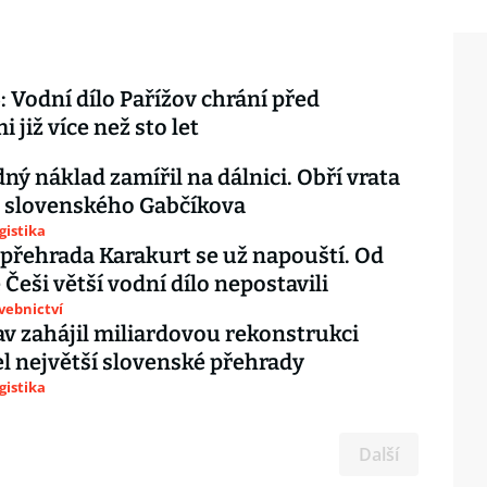
: Vodní dílo Pařížov chrání před
 již více než sto let
ý náklad zamířil na dálnici. Obří vrata
o slovenského Gabčíkova
gistika
přehrada Karakurt se už napouští. Od
 Češi větší vodní dílo nepostavili
avebnictví
v zahájil miliardovou rekonstrukci
 největší slovenské přehrady
gistika
Další