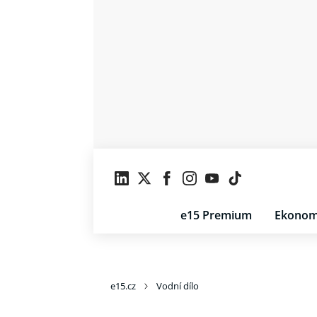
e15 Premium
Ekonom
e15.cz
Vodní dílo