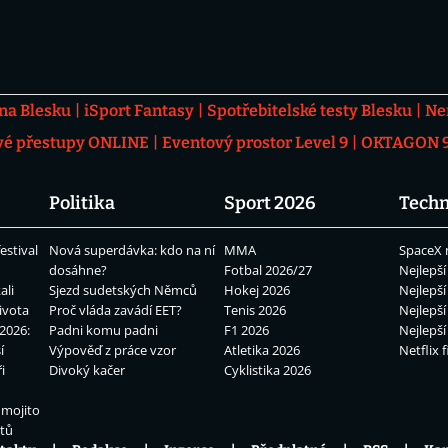
 na Blesku
iSport Fantasy
Spotřebitelské testy Blesku
Ne
vé přestupy ONLINE
Eventový prostor Level 9
OKTAGON 92
Politika
Sport 2026
Techn
estival
Nová superdávka: kdo na ní
MMA
SpaceX 
dosáhne?
Fotbal 2026/27
Nejlepší
ali
Sjezd sudetských Němců
Hokej 2026
Nejlepší
ivota
Proč vláda zavádí EET?
Tenis 2026
Nejlepší
2026:
Padni komu padni
F1 2026
Nejlepší
í
Výpověď z práce vzor
Atletika 2026
Netflix f
i
Divoký kačer
Cyklistika 2026
 mojito
átů