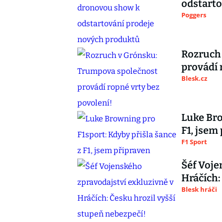
odstarto
Poggers
Rozruch
provádí 
Blesk.cz
Luke Bro
F1, jsem
F1 Sport
Šéf Voje
Hráčích:
Blesk hráči