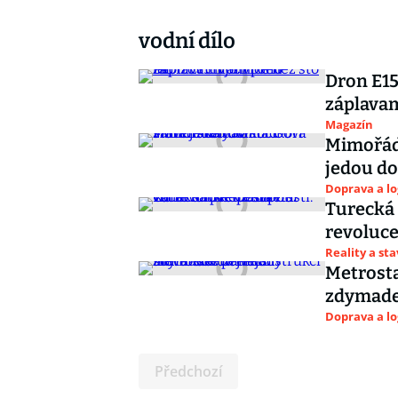
vodní dílo
Dron E15
záplavami
Magazín
Mimořádn
jedou d
Doprava a lo
Turecká 
revoluce
Reality a st
Metrosta
zdymadel
Doprava a lo
Předchozí