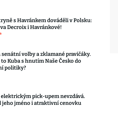
ryně s Havránkem dováděli v Polsku:
ova Decroix i Havránkové!
a
 senátní volby a zklamané pravičáky.
 to Kuba s hnutím Naše Česko do
í politiky?
s elektrickým pick-upem nevzdává.
l jeho jméno i atraktivní cenovku