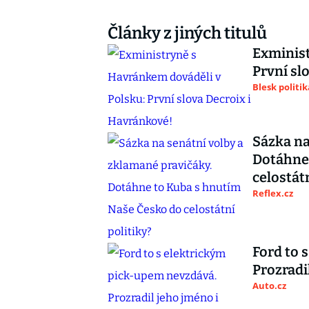
Články z jiných titulů
Exminist
První sl
Blesk politik
Sázka na
Dotáhne
celostátn
Reflex.cz
Ford to 
Prozradi
Auto.cz