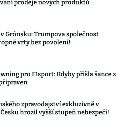
vání prodeje nových produktů
 v Grónsku: Trumpova společnost
ropné vrty bez povolení!
wning pro F1sport: Kdyby přišla šance z
 připraven
nského zpravodajství exkluzivně v
 Česku hrozil vyšší stupeň nebezpečí!