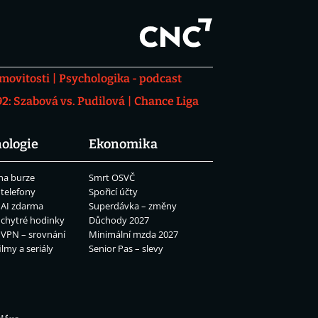
movitosti
Psychologika - podcast
: Szabová vs. Pudilová
Chance Liga
ologie
Ekonomika
na burze
Smrt OSVČ
 telefony
Spořicí účty
 AI zdarma
Superdávka – změny
 chytré hodinky
Důchody 2027
 VPN – srovnání
Minimální mzda 2027
ilmy a seriály
Senior Pas – slevy