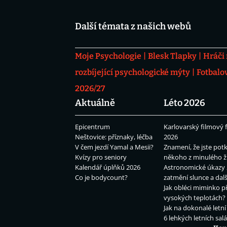
Další témata z našich webů
Moje Psychologie
Blesk Tlapky
Hráči
rozbíjející psychologické mýty
Fotbalo
2026/27
Aktuálně
Léto 2026
Epicentrum
Karlovarský filmový f
Neštovice: příznaky, léčba
2026
V čem jezdí Yamal a Mesii?
Znamení, že jste potk
Kvízy pro seniory
někoho z minulého ž
Kalendář úplňků 2026
Astronomické úkazy 
Co je bodycount?
zatmění slunce a dalš
Jak obléci miminko př
vysokých teplotách?
Jak na dokonalé letní
6 lehkých letních sal