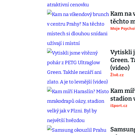
Kam na v
těchto m
Moje Psycho
Vytiskli
Green. Ta
(video)
Živě.cz
Kam míří
stadion 
iSport.cz
Samsung