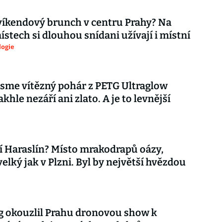
íkendový brunch v centru Prahy? Na
ístech si dlouhou snídani užívají i místní
logie
 jsme vítězný pohár z PETG Ultraglow
khle nezáří ani zlato. A je to levnější
 Haraslín? Místo mrakodrapů oázy,
velký jak v Plzni. Byl by největší hvězdou
 okouzlil Prahu dronovou show k