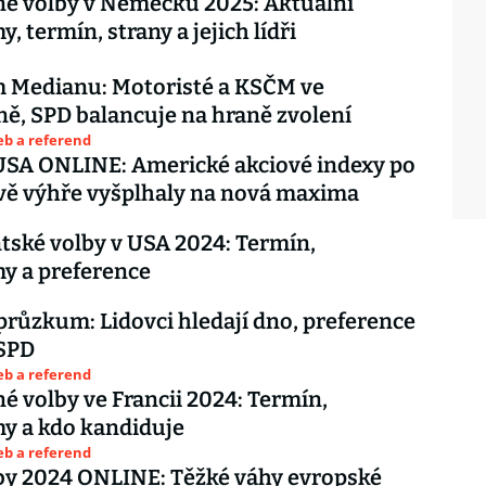
é volby v Německu 2025: Aktuální
 termín, strany a jejich lídři
 Medianu: Motoristé a KSČM ve
, SPD balancuje na hraně zvolení
eb a referend
USA ONLINE: Americké akciové indexy po
ě výhře vyšplhaly na nová maxima
tské volby v USA 2024: Termín,
y a preference
průzkum: Lidovci hledají dno, preference
 SPD
eb a referend
é volby ve Francii 2024: Termín,
y a kdo kandiduje
eb a referend
by 2024 ONLINE: Těžké váhy evropské