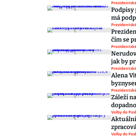
Prezidentské
Podpisy 
má podp
Prezidentské
Preziden
čím se p
Prezidentské
Nerudová
jak by p
Prezidentské
Alena Vi
byznyse
Prezidentské
Záleží n
dopadnou
Volby do Po
Aktuální
zpracová
Volby do Po