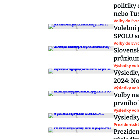
politiky
nebo Tu
Volby do Ev
Volební 
SPOLU s
Volby do Ev
Slovensk
průzkum
Výsledky vol
Výsledky
2024: No
Výsledky vol
Volby na
prvního 
Výsledky vol
Výsledky
Prezidentské
Preziden