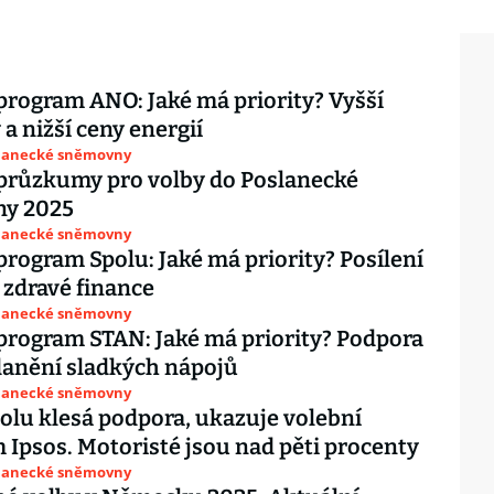
program ANO: Jaké má priority? Vyšší
a nižší ceny energií
slanecké sněmovny
průzkumy pro volby do Poslanecké
y 2025
slanecké sněmovny
program Spolu: Jaké má priority? Posílení
 zdravé finance
slanecké sněmovny
program STAN: Jaké má priority? Podpora
danění sladkých nápojů
slanecké sněmovny
olu klesá podpora, ukazuje volební
Ipsos. Motoristé jsou nad pěti procenty
slanecké sněmovny