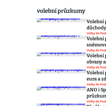
volební průzkumy
Volební 
důchody 
Volby do Po
Volební 
sněmovn
Volby do Po
Volební 
obrany a
Volby do Po
Volební 
eura a z
Volby do Po
ANO i Sp
průzkum 
Volby do Po