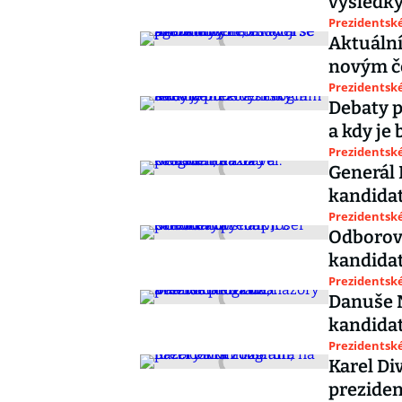
výsledky
Prezidentské
Aktuální
novým č
Prezidentské
Debaty p
a kdy je 
Prezidentské
Generál 
kandidat
Prezidentské
Odborový
kandidat
Prezidentské
Danuše N
kandidat
Prezidentské
Karel Di
preziden