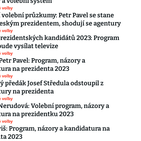
 a volební systém
 volby
 volební průzkumy: Petr Pavel se stane
eským prezidentem, shodují se agentury
 volby
rezidentských kandidátů 2023: Program
bude vysílat televize
 volby
Petr Pavel: Program, názory a
ura na prezidenta 2023
 volby
 předák Josef Středula odstoupil z
ury na prezidenta
 volby
erudová: Volební program, názory a
ura na prezidentku 2023
 volby
viš: Program, názory a kandidatura na
ta 2023