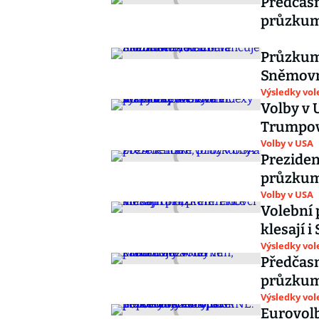
Předčasn
průzkumy,
Průzkum
Sněmovně
Výsledky vol
Volby v 
Trumpov
Volby v USA
Preziden
průzkum
Volby v USA
Volební 
klesají i
Výsledky vol
Předčasn
průzkum
Výsledky vol
Eurovol