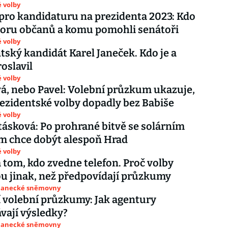
 volby
pro kandidaturu na prezidenta 2023: Kdo
oru občanů a komu pomohli senátoři
 volby
tský kandidát Karel Janeček. Kdo je a
roslavil
 volby
, nebo Pavel: Volební průzkum ukazuje,
rezidentské volby dopadly bez Babiše
 volby
tásková: Po prohrané bitvě se solárním
m chce dobýt alespoň Hrad
 volby
a tom, kdo zvedne telefon. Proč volby
 jinak, než předpovídají průzkumy
slanecké sněmovny
 volební průzkumy: Jak agentury
vají výsledky?
slanecké sněmovny