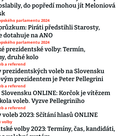
 oslabily, do popředí mohou jít Meloniová
sk
ropského parlamentu 2024
průzkum: Piráti předstihli Starosty,
e dotahuje na ANO
ropského parlamentu 2024
é prezidentské volby: Termín,
y, druhé kolo
eb a referend
 prezidentských voleb na Slovensku
vým prezidentem je Peter Pellegrini
eb a referend
 Slovensku ONLINE: Korčok je vítězem
kola voleb. Vyzve Pellegriniho
eb a referend
 voleb 2023: Sčítání hlasů ONLINE
 volby
tské volby 2023: Termíny, čas, kandidáti,