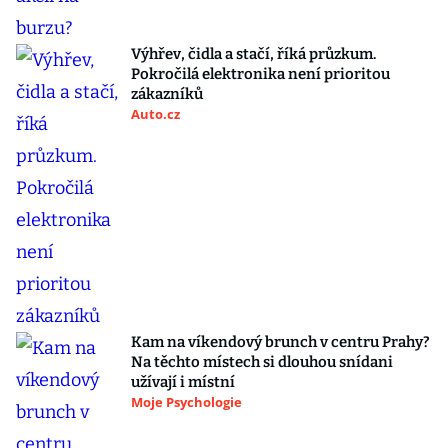
Výhřev, čidla a stačí, říká průzkum.
Pokročilá elektronika není prioritou
zákazníků
Auto.cz
Kam na víkendový brunch v centru Prahy?
Na těchto místech si dlouhou snídani
užívají i místní
Moje Psychologie