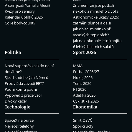
V čem jezdí Yamal a Mesii?
Znamení, že jste potkali
Kvízy pro seniory
někoho z minulého života
Kalendář úplňků 2026
Astronomické úkazy 2026:
Co je bodycount?
zatmění slunce a další
Jak obléci miminko při
vysokých teplotách?
Jak na dokonalé letní mojito
6 lehkých letních salátů
Politika
Sport 2026
Nová superdávka: kdo na ní
MMA
dosáhne?
Fotbal 2026/27
Sjezd sudetských Němců
Hokej 2026
Proč vláda zavádí EET?
Tenis 2026
Padni komu padni
F1 2026
Výpověď z práce vzor
Atletika 2026
Divoký kačer
Cyklistika 2026
Technologie
Ekonomika
SpaceX na burze
Smrt OSVČ
Nejlepší telefony
Spořicí účty