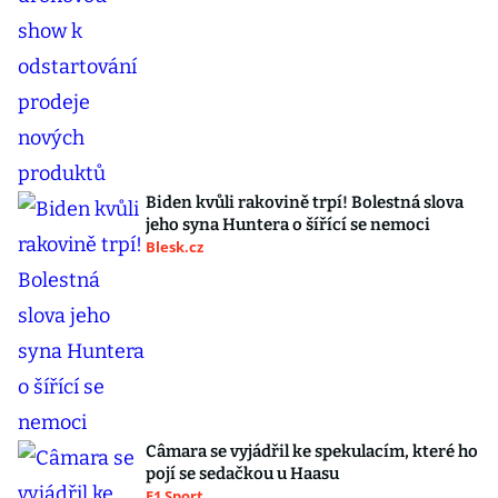
Biden kvůli rakovině trpí! Bolestná slova
jeho syna Huntera o šířící se nemoci
Blesk.cz
Câmara se vyjádřil ke spekulacím, které ho
pojí se sedačkou u Haasu
F1 Sport