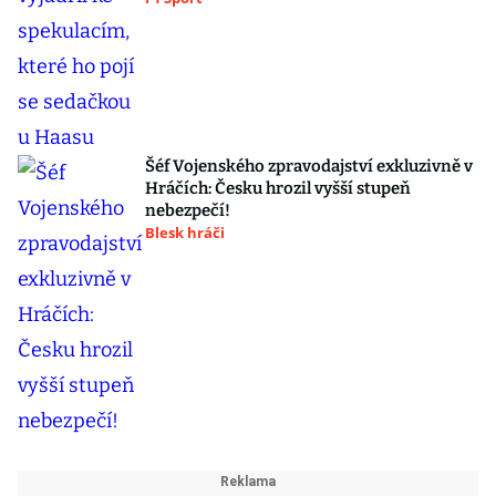
Šéf Vojenského zpravodajství exkluzivně v
Hráčích: Česku hrozil vyšší stupeň
nebezpečí!
Blesk hráči