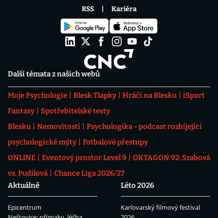
RSS
Kariéra
Další témata z našich webů
Moje Psychologie
Blesk Tlapky
Hráči na Blesku
iSport
Fantasy
Spotřebitelské testy
Blesku
Nemovitosti
Psychologika - podcast rozbíjející
psychologické mýty
Fotbalové přestupy
ONLINE
Eventový prostor Level 9
OKTAGON 92: Szabová
vs. Pudilová
Chance Liga 2026/27
Aktuálně
Léto 2026
Epicentrum
Karlovarský filmový festival
Neštovice: příznaky, léčba
2026