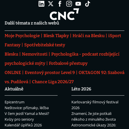
Další témata z našich webů
Moje Psychologie
Blesk Tlapky
Hráči na Blesku
iSport
Fantasy
Spotřebitelské testy
Blesku
Nemovitosti
Psychologika - podcast rozbíjející
psychologické mýty
Fotbalové přestupy
ONLINE
Eventový prostor Level 9
OKTAGON 92: Szabová
vs. Pudilová
Chance Liga 2026/27
Aktuálně
Léto 2026
Epicentrum
Karlovarský filmový festival
Neštovice: příznaky, léčba
2026
V čem jezdí Yamal a Mesii?
Znamení, že jste potkali
Kvízy pro seniory
někoho z minulého života
Kalendář úplňků 2026
Astronomické úkazy 2026: