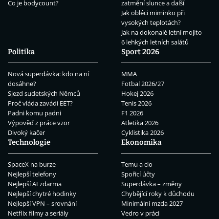
Co je bodycount?
zatmění slunce a další
Jak obléci miminko při
vysokých teplotách?
Jak na dokonalé letní mojito
6 lehkých letních salátů
Politika
Sport 2026
Nová superdávka: kdo na ní
MMA
dosáhne?
Fotbal 2026/27
Sjezd sudetských Němců
Hokej 2026
Proč vláda zavádí EET?
Tenis 2026
Padni komu padni
F1 2026
Výpověď z práce vzor
Atletika 2026
Divoký kačer
Cyklistika 2026
Technologie
Ekonomika
SpaceX na burze
Temu a clo
Nejlepší telefony
Spořicí účty
Nejlepší AI zdarma
Superdávka – změny
Nejlepší chytré hodinky
Chybějící roky k důchodu
Nejlepší VPN – srovnání
Minimální mzda 2027
Netflix filmy a seriály
Vedro v práci