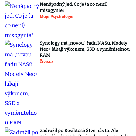
Nenápadný jed: Co je (a co není)
misogynie?
Moje Psychologie
Synology má „novou“ řadu NASů. Modely
Neo+ lákají výkonem, SSD a vyměnitelnou
RAM
Živě.cz
Zadražil po Besiktasi: Štve nás to. Ale