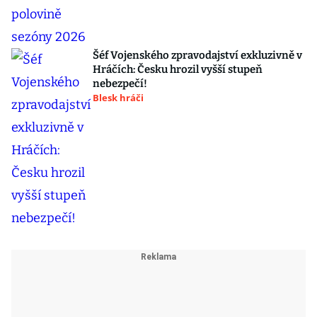
Šéf Vojenského zpravodajství exkluzivně v
Hráčích: Česku hrozil vyšší stupeň
nebezpečí!
Blesk hráči