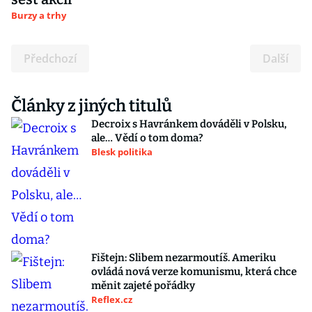
Burzy a trhy
Předchozí
Další
Články z jiných titulů
Decroix s Havránkem dováděli v Polsku,
ale… Vědí o tom doma?
Blesk politika
Fištejn: Slibem nezarmoutíš. Ameriku
ovládá nová verze komunismu, která chce
měnit zajeté pořádky
Reflex.cz