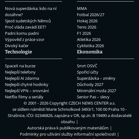
Nová superdávka: kdo na ní
MMA
dosáhne?
Fotbal 2026/27
Sjezd sudetských Němců
Hokej 2026
Proč vláda zavádí EET?
Tenis 2026
Padni komu padni
F1 2026
Výpověď z práce vzor
Atletika 2026
Divoký kačer
Cyklistika 2026
Technologie
Ekonomika
SpaceX na burze
Smrt OSVČ
Nejlepší telefony
Spořicí účty
Nejlepší AI zdarma
Superdávka – změny
Nejlepší chytré hodinky
Důchody 2027
Nejlepší VPN – srovnání
Minimální mzda 2027
Netflix filmy a seriály
Senior Pas – slevy
© 2001 - 2026 Copyright
CZECH NEWS CENTER a.s.
se sídlem náměstí Marie Schmolkové 3493/1, 100 00 Praha 10 -
Strašnice, IČO: 02346826, zapsána v OR, sp.zn. B 19490 a dodavatelé
obsahu
Autorská práva k publikovaným materiálům
Podmínky pro užívání služby informační společnosti