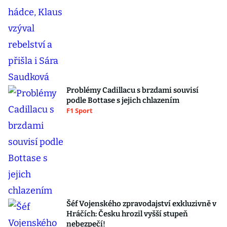
Problémy Cadillacu s brzdami souvisí
podle Bottase s jejich chlazením
F1 Sport
Šéf Vojenského zpravodajství exkluzivně v
Hráčích: Česku hrozil vyšší stupeň
nebezpečí!