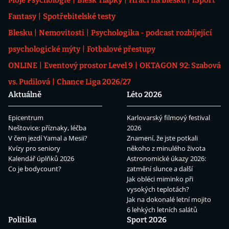
Moje Psychologie
Blesk Tlapky
Hráči na Blesku
iSport
Fantasy
Spotřebitelské testy
Blesku
Nemovitosti
Psychologika - podcast rozbíjející
psychologické mýty
Fotbalové přestupy
ONLINE
Eventový prostor Level 9
OKTAGON 92: Szabová
vs. Pudilová
Chance Liga 2026/27
Aktuálně
Léto 2026
Epicentrum
Karlovarský filmový festival
Neštovice: příznaky, léčba
2026
V čem jezdí Yamal a Mesii?
Znamení, že jste potkali
Kvízy pro seniory
někoho z minulého života
Kalendář úplňků 2026
Astronomické úkazy 2026:
Co je bodycount?
zatmění slunce a další
Jak obléci miminko při
vysokých teplotách?
Jak na dokonalé letní mojito
6 lehkých letních salátů
Politika
Sport 2026