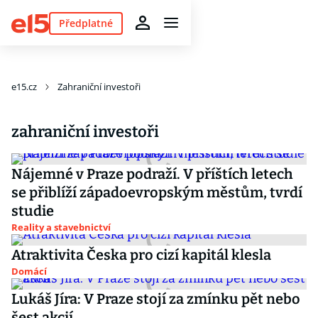
Předplatné
e15.cz
Zahraniční investoři
zahraniční investoři
Nájemné v Praze podraží. V příštích letech
se přiblíží západoevropským městům, tvrdí
studie
Reality a stavebnictví
Atraktivita Česka pro cizí kapitál klesla
Domácí
Lukáš Jíra: V Praze stojí za zmínku pět nebo
šest akcií