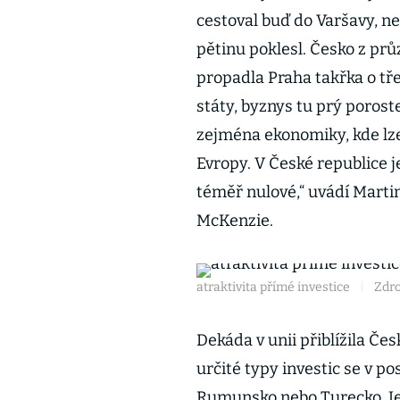
cestoval buď do Varšavy, ne
pětinu poklesl. Česko z pr
propadla Praha takřka o tře
státy, byznys tu prý poroste
zejména ekonomiky, kde lze
Evropy. V České republice 
téměř nulové,“ uvádí Marti
McKenzie.
atraktivita přímé investice
|
Zdro
Dekáda v unii přiblížila Č
určité typy investic se v po
Rumunsko nebo Turecko. Je