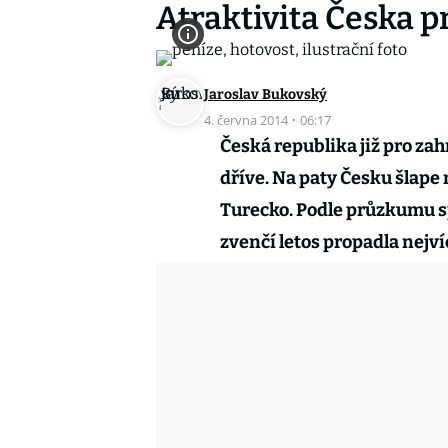
Atraktivita Česka pr
Jaroslav Bukovský
4. června 2014
·
06:17
Česká republika již pro zah
dříve. Na paty Česku šlape
Turecko. Podle průzkumu sp
zvenčí letos propadla nejv