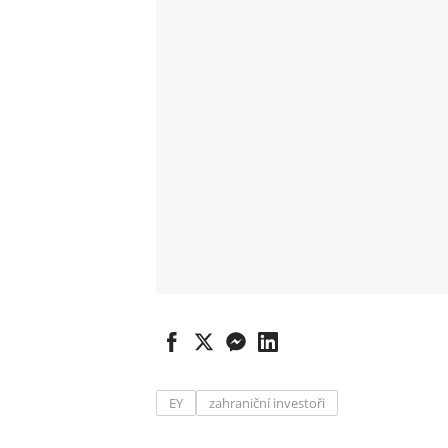
EY
zahraniční investoři