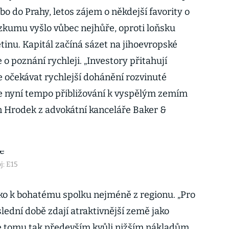
bo do Prahy, letos zájem o někdejší favority o
ůzkumu vyšlo vůbec nejhůře, oproti loňsku
tinu. Kapitál začíná sázet na jihoevropské
 o poznání rychleji. „Investory přitahují
 očekávat rychlejší dohánění rozvinuté
je nyní tempo přibližování k vyspělým zemím
n Hrodek z advokátní kanceláře Baker &
j: E15
esko k bohatému spolku nejméně z regionu. „Pro
slední době zdají atraktivnější země jako
 tomu tak především kvůli nižším nákladům