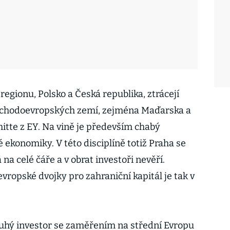
regionu, Polsko a Česká republika, ztrácejí
ýchodoevropských zemí, zejména Maďarska a
itte z EY. Na vině je především chabý
ekonomiky. V této disciplíně totiž Praha se
a celé čáře a v obrat investoři nevěří.
ropské dvojky pro zahraniční kapitál je tak v
ruhý investor se zaměřením na střední Evropu