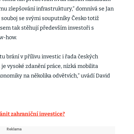
mu zlepšování infrastruktury,“ domnívá se Jan
souboj se svými souputníky Česko totiž
 sem tak stěhují především investoři s
ow-how.
brání v přílivu investic i řada českých
je vysoké zdanění práce, nízká mobilita
ekonomiky na několika odvětvích,“ uvádí David
ánit zahraniční investice?