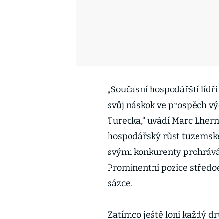
„Současní hospodářští lídři 
svůj náskok ve prospěch v
Turecka,“ uvádí Marc Lherm
hospodářský růst tuzemské 
svými konkurenty prohrává n
Prominentní pozice středoev
sázce.
Zatímco ještě loni každý d