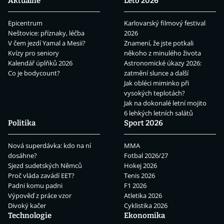
Aktuálně
Léto 2026
Epicentrum
Karlovarský filmový festival
Neštovice: příznaky, léčba
2026
V čem jezdí Yamal a Mesii?
Znamení, že jste potkali
Kvízy pro seniory
někoho z minulého života
Kalendář úplňků 2026
Astronomické úkazy 2026:
Co je bodycount?
zatmění slunce a další
Jak obléci miminko při
vysokých teplotách?
Jak na dokonalé letní mojito
6 lehkých letních salátů
Politika
Sport 2026
Nová superdávka: kdo na ní
MMA
dosáhne?
Fotbal 2026/27
Sjezd sudetských Němců
Hokej 2026
Proč vláda zavádí EET?
Tenis 2026
Padni komu padni
F1 2026
Výpověď z práce vzor
Atletika 2026
Divoký kačer
Cyklistika 2026
Technologie
Ekonomika