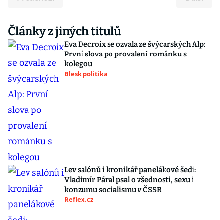
Články z jiných titulů
Eva Decroix se ozvala ze švýcarských Alp:
První slova po provalení románku s
kolegou
Blesk politika
Lev salónů i kronikář panelákové šedi:
Vladimír Páral psal o všednosti, sexu i
konzumu socialismu v ČSSR
Reflex.cz