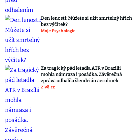
Den lenosti: Můžete si užít smrtelný hřích
bez výčitek?
Moje Psychologie
Za tragický pád letadla ATR v Brazílii
mohla námraza i posádka. Závěrečná
zpráva odhalila šlendrián aerolinek
Živě.cz