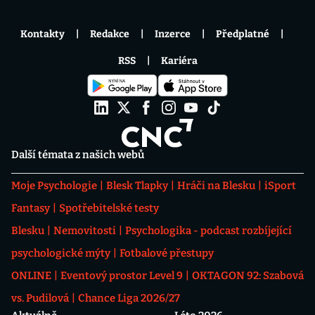
Kontakty
Redakce
Inzerce
Předplatné
RSS
Kariéra
Další témata z našich webů
Moje Psychologie
Blesk Tlapky
Hráči na Blesku
iSport
Fantasy
Spotřebitelské testy
Blesku
Nemovitosti
Psychologika - podcast rozbíjející
psychologické mýty
Fotbalové přestupy
ONLINE
Eventový prostor Level 9
OKTAGON 92: Szabová
vs. Pudilová
Chance Liga 2026/27