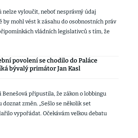
 nelze vyloučit, neboť nesprávný údaj
pě by mohl vést k zásahu do osobnostních práv
v připomínkách vládních legislativců s tím, že
ební povolení se chodilo do Paláce
říká bývalý primátor Jan Kasl
 Benešová připustila, že zákon o lobbingu
doznat změn. „Sešlo se několik set
dařilo vypořádat. Očekávám velkou debatu