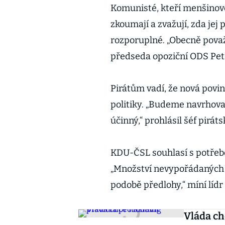
Komunisté, kteří menšinov
zkoumají a zvažují, zda jej
rozporuplné. „Obecně považ
předseda opoziční ODS Petr
Pirátům vadí, že nová pov
politiky. „Budeme navrhova
účinný,“ prohlásil šéf pirá
KDU-ČSL souhlasí s potřebo
„Množství nevypořádaných 
podobě předlohy,“ míní lídr
Vláda ch