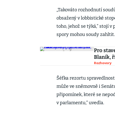
„Takováto rozhodnutí soudů
obsažený v lobbistické sto
toho, jehož se týká,“ stojí 
spory mohou soudy zahltit.
Pro stav
Blaník, 
Rozhovory
Šéfka rezortu spravedlnosti
může ve sněmovně i Senátu 
připomínek, které se nepo
v parlamentu,“ uvedla.