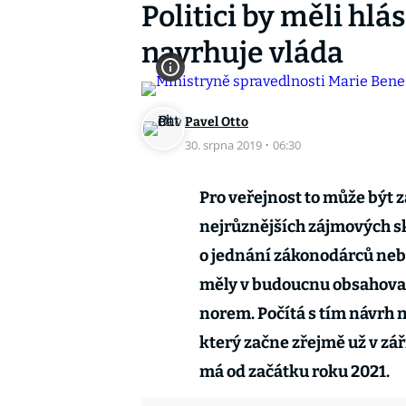
Politici by měli hlá
navrhuje vláda
Pavel Otto
30. srpna 2019
·
06:30
Pro veřejnost to může být z
nejrůznějších zájmových s
o jednání zákonodárců nebo
měly v budoucnu obsahova
norem. Počítá s tím návrh 
který začne zřejmě už v zá
má od začátku roku 2021.