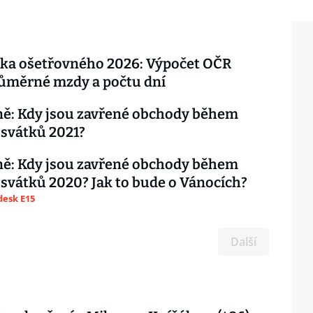
čka ošetřovného 2026: Výpočet OČR
růměrné mzdy a počtu dní
ně: Kdy jsou zavřené obchody během
 svátků 2021?
ně: Kdy jsou zavřené obchody během
 svátků 2020? Jak to bude o Vánocích?
esk E15
Další