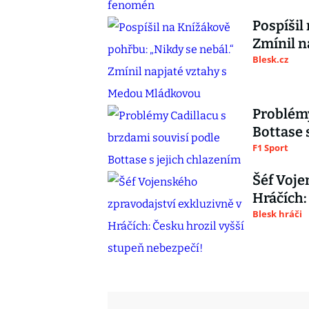
Pospíšil
Zmínil n
Blesk.cz
Problémy
Bottase 
F1 Sport
Šéf Voje
Hráčích:
Blesk hráči