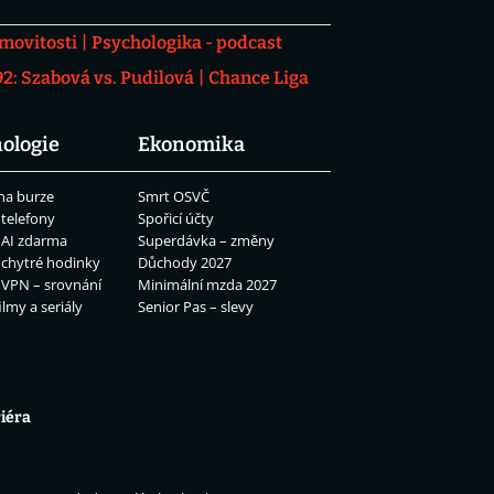
movitosti
Psychologika - podcast
: Szabová vs. Pudilová
Chance Liga
ologie
Ekonomika
na burze
Smrt OSVČ
 telefony
Spořicí účty
 AI zdarma
Superdávka – změny
 chytré hodinky
Důchody 2027
 VPN – srovnání
Minimální mzda 2027
ilmy a seriály
Senior Pas – slevy
iéra