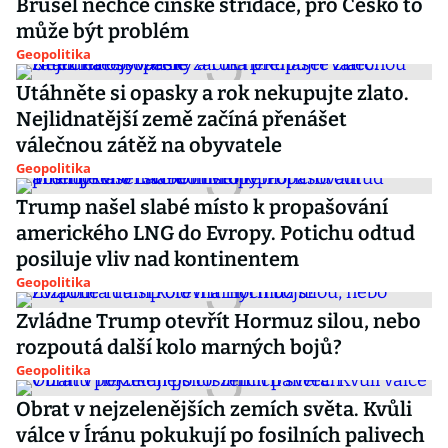
Brusel nechce čínské střídače, pro Česko to
může být problém
Geopolitika
Utáhněte si opasky a rok nekupujte zlato.
Nejlidnatější země začíná přenášet
válečnou zátěž na obyvatele
Geopolitika
Trump našel slabé místo k propašování
amerického LNG do Evropy. Potichu odtud
posiluje vliv nad kontinentem
Geopolitika
Zvládne Trump otevřít Hormuz silou, nebo
rozpoutá další kolo marných bojů?
Geopolitika
Obrat v nejzelenějších zemích světa. Kvůli
válce v Íránu pokukují po fosilních palivech