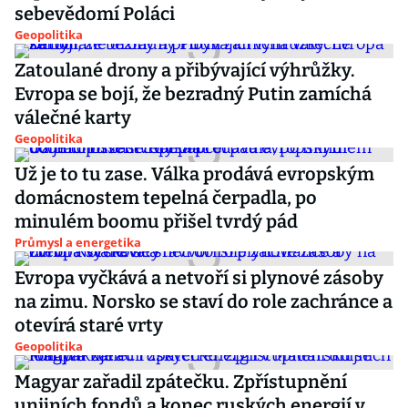
sebevědomí Poláci
Geopolitika
Zatoulané drony a přibývající výhrůžky.
Evropa se bojí, že bezradný Putin zamíchá
válečné karty
Geopolitika
Už je to tu zase. Válka prodává evropským
domácnostem tepelná čerpadla, po
minulém boomu přišel tvrdý pád
Průmysl a energetika
Evropa vyčkává a netvoří si plynové zásoby
na zimu. Norsko se staví do role zachránce a
otevírá staré vrty
Geopolitika
Magyar zařadil zpátečku. Zpřístupnění
unijních fondů a konec ruských energií v