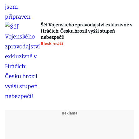
Šéf Vojenského zpravodajství exkluzivně v
Hráčích: Česku hrozil vyšší stupeň
nebezpečí!
Blesk hráči