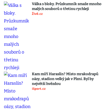
Válka s bloky. Průzkumník smaže mnoho
malých souborů o třetinu rychleji
Živě.cz
Kam míří Haraslín? Místo mrakodrapů
oázy, stadion velký jak v Plzni. Byl by
největší hvězdou
iSport.cz