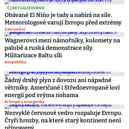
AKTUALIZOVÁNO
Obávané El Niño je tady a nabírá na síle.
Meteorologové varují Evropu před extrémy
Zahraniční
Wagnerovci mezi námořníky, kulomety na
palubě a ruská demonstrace síly.
Militarizace Baltu sílí
Geopolitika
Žádný drahý plyn z dovozu ani nápadné
větrníky. Američané i Středoevropané loví
energii pod svýma nohama
Průmysl a energetika
Nezvyklé červnové vedro rozpaluje Evropu.
Čtyři hrozby, na které starý kontinent není
připravený