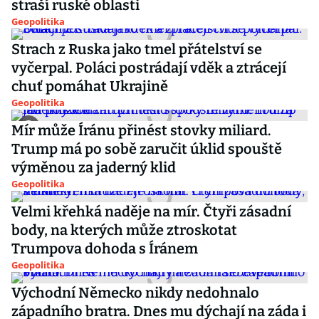
straší ruské oblasti
Geopolitika
Strach z Ruska jako tmel přátelství se
vyčerpal. Poláci postrádají vděk a ztrácejí
chuť pomáhat Ukrajině
Geopolitika
Mír může Íránu přinést stovky miliard.
Trump má po sobě zaručit úklid spouště
výměnou za jaderný klid
Geopolitika
Velmi křehká naděje na mír. Čtyři zásadní
body, na kterých může ztroskotat
Trumpova dohoda s Íránem
Geopolitika
Východní Německo nikdy nedohnalo
západního bratra. Dnes mu dýchají na záda i