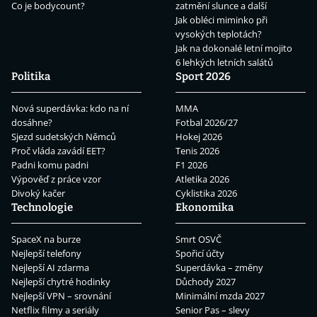
Co je bodycount?
zatmění slunce a další
Jak obléci miminko při
vysokých teplotách?
Jak na dokonalé letní mojito
6 lehkých letních salátů
Politika
Sport 2026
Nová superdávka: kdo na ní
MMA
dosáhne?
Fotbal 2026/27
Sjezd sudetských Němců
Hokej 2026
Proč vláda zavádí EET?
Tenis 2026
Padni komu padni
F1 2026
Výpověď z práce vzor
Atletika 2026
Divoký kačer
Cyklistika 2026
Technologie
Ekonomika
SpaceX na burze
Smrt OSVČ
Nejlepší telefony
Spořicí účty
Nejlepší AI zdarma
Superdávka – změny
Nejlepší chytré hodinky
Důchody 2027
Nejlepší VPN – srovnání
Minimální mzda 2027
Netflix filmy a seriály
Senior Pas – slevy