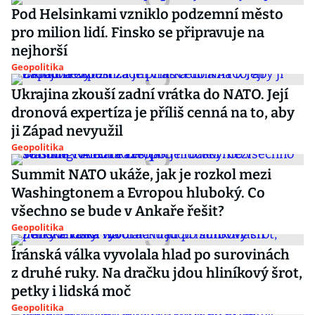
Pod Helsinkami vzniklo podzemní město
pro milion lidí. Finsko se připravuje na
nejhorší
Geopolitika
Ukrajina zkouší zadní vrátka do NATO. Její
dronová expertíza je příliš cenná na to, aby
ji Západ nevyužil
Geopolitika
Summit NATO ukáže, jak je rozkol mezi
Washingtonem a Evropou hluboký. Co
všechno se bude v Ankaře řešit?
Geopolitika
Íránská válka vyvolala hlad po surovinách
z druhé ruky. Na dračku jdou hliníkový šrot,
petky i lidská moč
Geopolitika