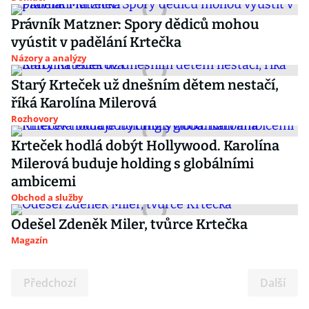
Právník Matzner: Spory dědiců mohou
vyústit v padělání Krtečka
Názory a analýzy
Starý Krteček už dnešním dětem nestačí,
říká Karolína Milerová
Rozhovory
Krteček hodlá dobýt Hollywood. Karolína
Milerová buduje holding s globálními
ambicemi
Obchod a služby
Odešel Zdeněk Miler, tvůrce Krtečka
Magazín
Předchozí
Další