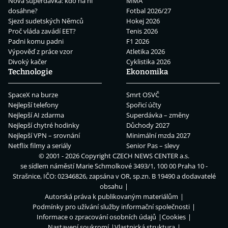
Nová superdávka: kdo na ní
MMA
dosáhne?
Fotbal 2026/27
Sjezd sudetských Němců
Hokej 2026
Proč vláda zavádí EET?
Tenis 2026
Padni komu padni
F1 2026
Výpověď z práce vzor
Atletika 2026
Divoký kačer
Cyklistika 2026
Technologie
Ekonomika
SpaceX na burze
Smrt OSVČ
Nejlepší telefony
Spořicí účty
Nejlepší AI zdarma
Superdávka – změny
Nejlepší chytré hodinky
Důchody 2027
Nejlepší VPN – srovnání
Minimální mzda 2027
Netflix filmy a seriály
Senior Pas – slevy
© 2001 - 2026 Copyright
CZECH NEWS CENTER a.s.
se sídlem náměstí Marie Schmolkové 3493/1, 100 00 Praha 10 -
Strašnice, IČO: 02346826, zapsána v OR, sp.zn. B 19490 a dodavatelé
obsahu
Autorská práva k publikovaným materiálům
Podmínky pro užívání služby informační společnosti
Informace o zpracování osobních údajů
Cookies
Nastavení soukromí
Vlastnická struktura