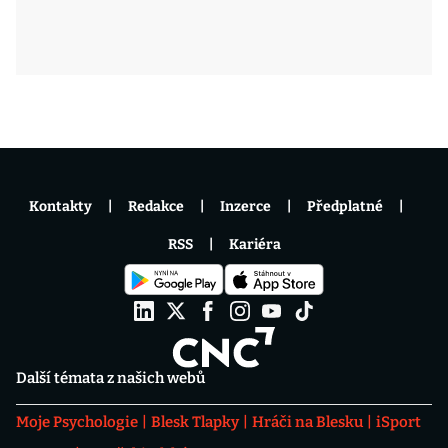
Kontakty
Redakce
Inzerce
Předplatné
RSS
Kariéra
Další témata z našich webů
Moje Psychologie
Blesk Tlapky
Hráči na Blesku
iSport