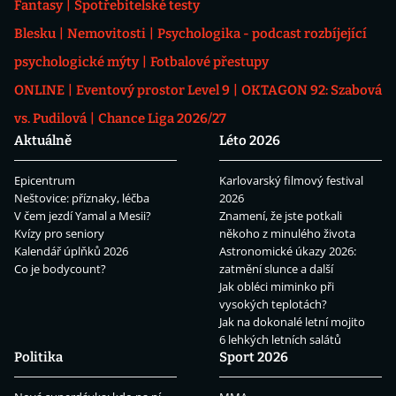
Fantasy
Spotřebitelské testy
Blesku
Nemovitosti
Psychologika - podcast rozbíjející
psychologické mýty
Fotbalové přestupy
ONLINE
Eventový prostor Level 9
OKTAGON 92: Szabová
vs. Pudilová
Chance Liga 2026/27
Aktuálně
Léto 2026
Epicentrum
Karlovarský filmový festival
Neštovice: příznaky, léčba
2026
V čem jezdí Yamal a Mesii?
Znamení, že jste potkali
Kvízy pro seniory
někoho z minulého života
Kalendář úplňků 2026
Astronomické úkazy 2026:
Co je bodycount?
zatmění slunce a další
Jak obléci miminko při
vysokých teplotách?
Jak na dokonalé letní mojito
6 lehkých letních salátů
Politika
Sport 2026