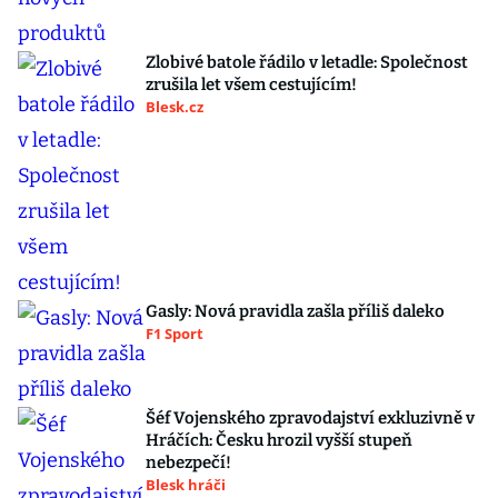
Zlobivé batole řádilo v letadle: Společnost
zrušila let všem cestujícím!
Blesk.cz
Gasly: Nová pravidla zašla příliš daleko
F1 Sport
Šéf Vojenského zpravodajství exkluzivně v
Hráčích: Česku hrozil vyšší stupeň
nebezpečí!
Blesk hráči