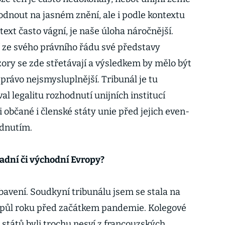
nout na jasném znění, ale i podle kontextu
text často vágní, je naše úloha náročnější.
 ze svého právního řádu své představy
zory se zde střetávají a výsledkem by mělo být
í právo nejsmysluplnější. Tribunál je tu
l legalitu rozhodnutí unijních institucí
 občané i členské státy unie před jejich even­
dnutím.
padní či východní Evropy?
avení. Soudkyní tribunálu jsem se stala na
i půl roku před začátkem pandemie. Kolegové
států byli trochu nesví z francouzských