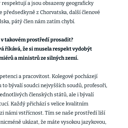
y respektují a jsou obsazeny geograficky
 předsedkyně z Chorvatska, další členové
dska, pátý člen nám zatím chybí.
e v takovém prostředí prosadit?
 říkává, že si musela respekt vydobýt
iérů a ministrů ze silných zemí.
petenci a pracovitost. Kolegové pocházejí
u to bývalí soudci nejvyšších soudů, profesoři,
jednotlivých členských států, ale i bývalí
ucí. Každý přichází s velice kvalitním
i námi vstřícnost. Tím se naše prostředí liší
e nicméně ukázat, že máte vysokou jazykovou,