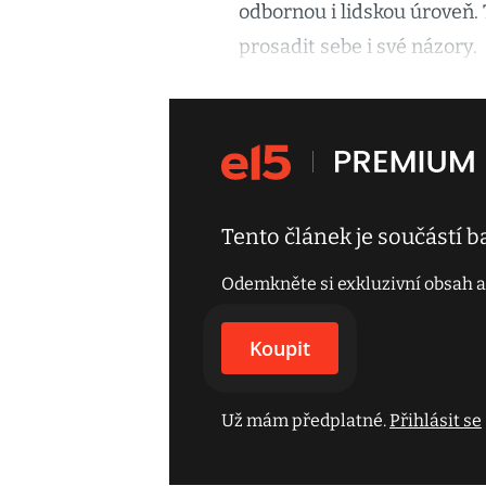
odbornou i lidskou úroveň. 
prosadit sebe i své názory.
Tento článek je součástí 
Odemkněte si exkluzivní obsah a
Koupit
Už mám předplatné.
Přihlásit se