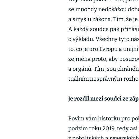
se mnohdy nedokážou dohod
a smyslu zákona. Tím, že je 
A každý soudce pak přináší
o výkladu. Všechny tyto ná
to, co je pro Evropu a unijn
zejména proto, aby posuzova
a orgánů. Tím jsou chráněni
tuálním nesprávným rozho
Je rozdíl mezi soudci ze zá
Povím vám historku pro pob
podzim roku 2019, tedy as
z pobaltských a severských 