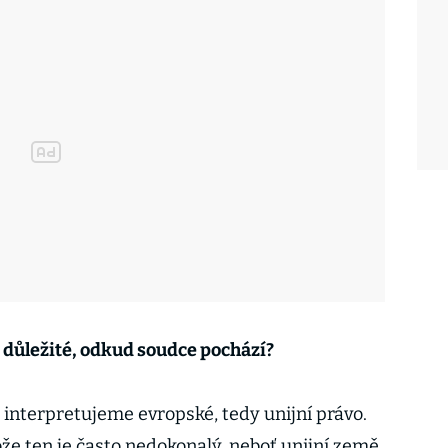
i důležité, odkud soudce pochází?
dy interpretujeme evropské, tedy unijní právo.
že ten je často nedokonalý, neboť unijní země