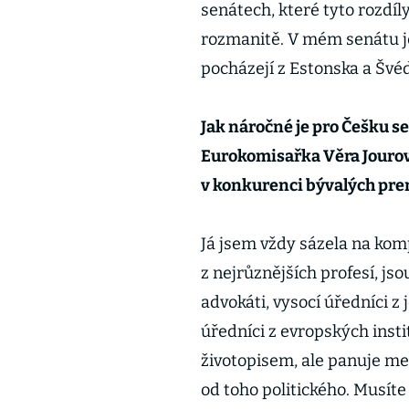
senátech, které tyto rozdíl
rozmanitě. V mém senátu je
pocházejí z Estonska a Švé
Jak náročné je pro Češku s
Eurokomisařka Věra Jourová
v konkurenci bývalých prem
Já jsem vždy sázela na kom
z nejrůznějších profesí, jso
advokáti, vysocí úředníci z 
úředníci z evropských instit
životopisem, ale panuje mez
od toho politického. Musít