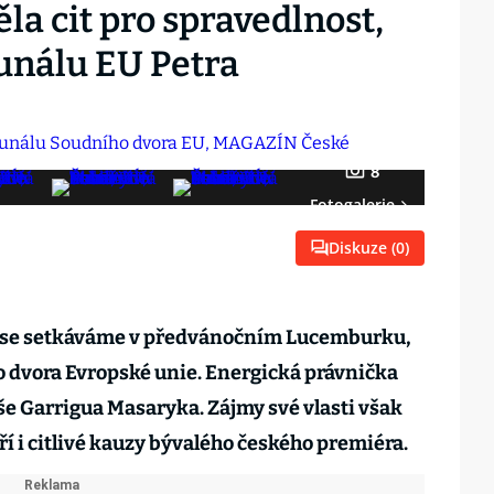
a cit pro spravedlnost,
unálu EU Petra
8
Fotogalerie
Diskuze (
0
)
l se setkáváme v předvánočním Lucemburku,
o dvora Evropské unie. Energická právnička
e Garrigua Masaryka. Zájmy své vlasti však
ří i citlivé kauzy bývalého českého premiéra.