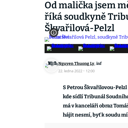
Od malička jsem měl
říká soudkyně Trib
Škvařilová-Pelzl
,
Nguyen Thuong Ly
inf
22. ledna 2022
·
12:00
S Petrou Škvařilovou-Pelz
kde sídlí Tribunál Soudníh
má v kanceláři obraz Tomáš
hájit nesmí, byť k soudu mí