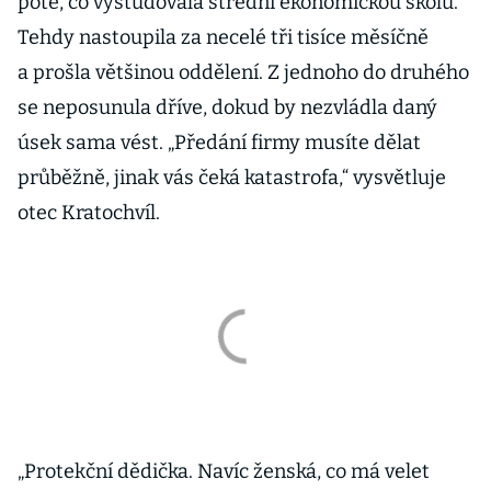
poté, co vystudovala střední ekonomickou školu.
Tehdy nastoupila za necelé tři tisíce měsíčně
a prošla většinou oddělení. Z jednoho do druhého
se neposunula dříve, dokud by nezvládla daný
úsek sama vést. „Předání firmy musíte dělat
průběžně, jinak vás čeká katastrofa,“ vysvětluje
otec Kratochvíl.
„Protekční dědička. Navíc ženská, co má velet