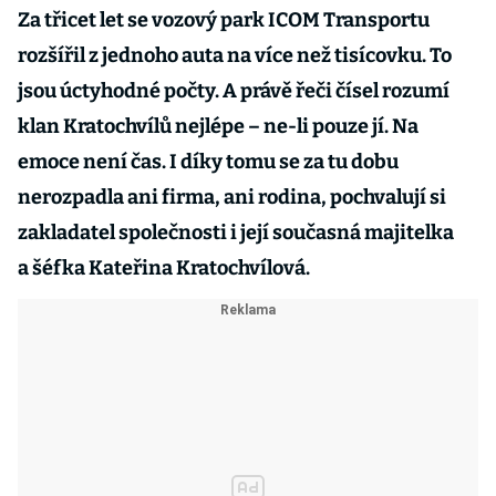
Za třicet let se vozový park ICOM Transportu
rozšířil z jednoho auta na více než tisícovku. To
jsou úctyhodné počty. A právě řeči čísel rozumí
klan Kratochvílů nejlépe – ne-li pouze jí. Na
emoce není čas. I díky tomu se za tu dobu
nerozpadla ani firma, ani rodina, pochvalují si
zakladatel společnosti i její současná majitelka
a šéfka Kateřina Kratochvílová.