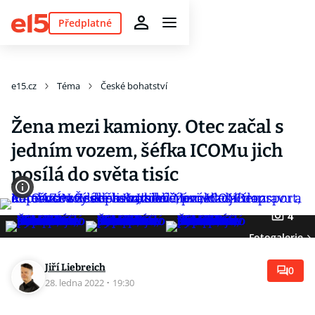
Předplatné
e15.cz
Téma
České bohatství
Žena mezi kamiony. Otec začal s
jedním vozem, šéfka ICOMu jich
posílá do světa tisíc
4
Fotogalerie
Jiří Liebreich
0
28. ledna 2022
·
19:30