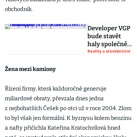
obchodník.
Developer VGP
bude stavět
haly společně
s Allianz.
Reality a stavebnictví
Pronájmy jeho
skladů dosáhly
Žena mezi kamiony
rekordu
Řízení firmy, která každoročně generuje
miliardové obraty, převzala dnes jedna
z nejbohatších Češek po otci už v roce 2004. Zlom
to byl však jen formální. K byznysu kolem benzinu
a nafty přičichla Kateřina Kratochvílová hned