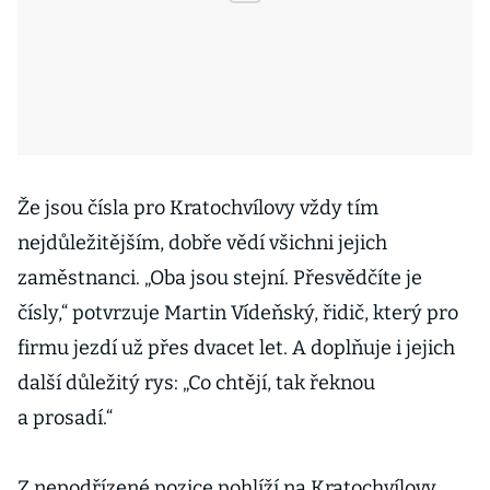
Že jsou čísla pro Kratochvílovy vždy tím
nejdůležitějším, dobře vědí všichni jejich
zaměstnanci. „Oba jsou stejní. Přesvědčíte je
čísly,“ potvrzuje Martin Vídeňský, řidič, který pro
firmu jezdí už přes dvacet let. A doplňuje i jejich
další důležitý rys: „Co chtějí, tak řeknou
a prosadí.“
Z nepodřízené pozice pohlíží na Kratochvílovy