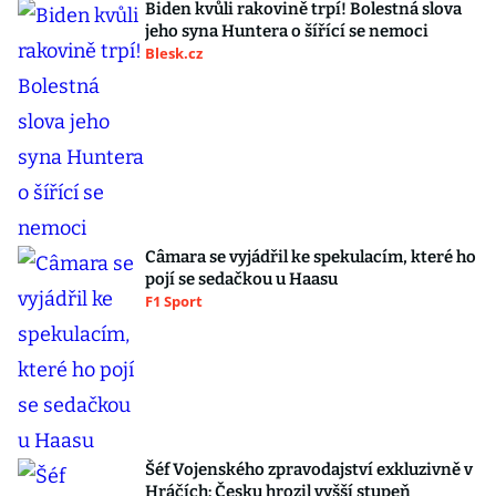
Biden kvůli rakovině trpí! Bolestná slova
jeho syna Huntera o šířící se nemoci
Blesk.cz
Câmara se vyjádřil ke spekulacím, které ho
pojí se sedačkou u Haasu
F1 Sport
Šéf Vojenského zpravodajství exkluzivně v
Hráčích: Česku hrozil vyšší stupeň