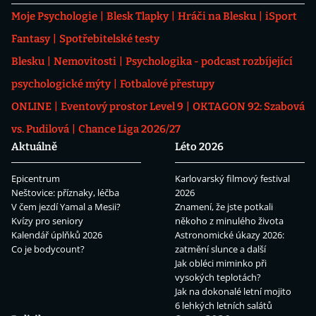
Moje Psychologie
Blesk Tlapky
Hráči na Blesku
iSport
Fantasy
Spotřebitelské testy
Blesku
Nemovitosti
Psychologika - podcast rozbíjející
psychologické mýty
Fotbalové přestupy
ONLINE
Eventový prostor Level 9
OKTAGON 92: Szabová
vs. Pudilová
Chance Liga 2026/27
Aktuálně
Léto 2026
Epicentrum
Karlovarský filmový festival
Neštovice: příznaky, léčba
2026
V čem jezdí Yamal a Mesii?
Znamení, že jste potkali
Kvízy pro seniory
někoho z minulého života
Kalendář úplňků 2026
Astronomické úkazy 2026:
Co je bodycount?
zatmění slunce a další
Jak obléci miminko při
vysokých teplotách?
Jak na dokonalé letní mojito
6 lehkých letních salátů