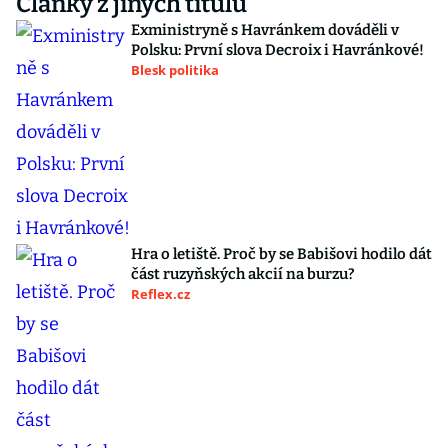
Články z jiných titulů
Exministryně s Havránkem dováděli v
Polsku: První slova Decroix i Havránkové!
Blesk politika
Hra o letiště. Proč by se Babišovi hodilo dát
část ruzyňských akcií na burzu?
Reflex.cz