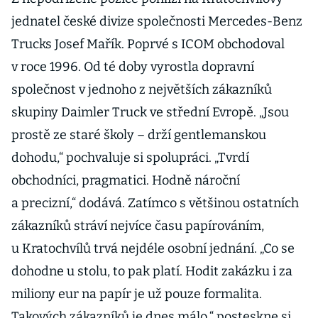
jednatel české divize společnosti Mercedes-Benz
Trucks Josef Mařík. Poprvé s ICOM obchodoval
v roce 1996. Od té doby vyrostla dopravní
společnost v jednoho z největších zákazníků
skupiny Daimler Truck ve střední Evropě. „Jsou
prostě ze staré školy – drží gentlemanskou
dohodu,“ pochvaluje si spolupráci. „Tvrdí
obchodníci, pragmatici. Hodně nároční
a precizní,“ dodává. Zatímco s většinou ostatních
zákazníků stráví nejvíce času papírováním,
u Kratochvílů trvá nejdéle osobní jednání. „Co se
dohodne u stolu, to pak platí. Hodit zakázku i za
miliony eur na papír je už pouze formalita.
Takových zákazníků je dnes málo,“ posteskne si