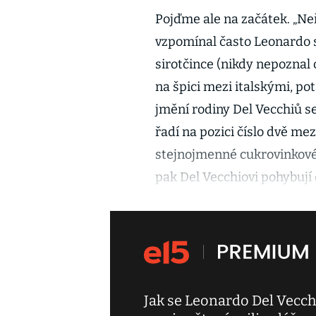
Pojďme ale na začátek. „Neří
vzpomínal často Leonardo s
sirotčince (nikdy nepoznal o
na špici mezi italskými, p
jmění rodiny Del Vecchiů se
řadí na pozici číslo dvě mez
stejnojmenné cukrovinkové 
pak Del Vecchiovi pohybují 
Jak se Leonardo Del Vecchi