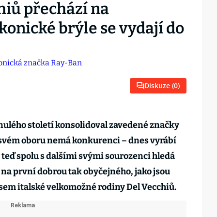
hiů přechází na
konické brýle se vydají do
Diskuze (
0
)
nulého století konsolidoval zavedené značky
 svém oboru nemá konkurenci – dnes vyrábí
 teď spolu s dalšími svými sourozenci hledá
na první dobrou tak obyčejného, jako jsou
sem italské velkomožné rodiny Del Vecchiů.