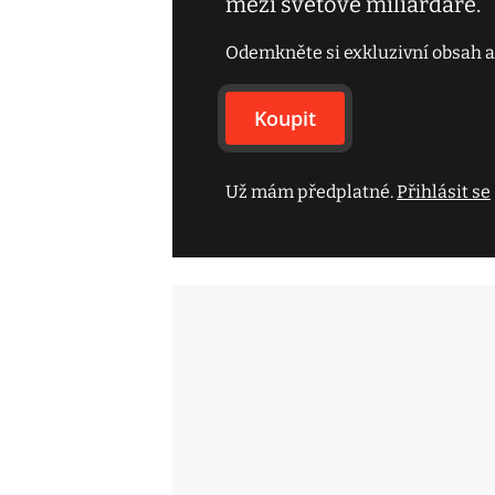
mezi světové miliardáře.
Odemkněte si exkluzivní obsah a
Koupit
Už mám předplatné.
Přihlásit se