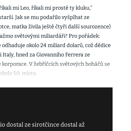
kali mi Leo, říkali mi prostě ty kluku,“
tarší. Jak se mu podařilo vyšplhat ze
tce, matka živila ještě čtyři další sourozence)
otažmo světovými miliardáři? Pro pořádek:
 odhaduje okolo 24 miliard dolarů, což dědice
i Italy, hned za Giovanniho Ferrera ze
korporace. V žebříčcích světových boháčů se
okolo 50. místa.
o dostal ze sirotčince dostal až