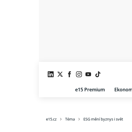
e15 Premium
Ekonom
e15.cz
Téma
ESG mění byznys i svět