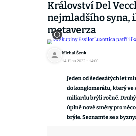
Království Del Vecc
nejmladšího syna, i
metaverza
Michal Šenk
14. října 2022
·
14:00
Jeden od šedesátých let mi
do konglomerátu, který ve
miliardu brýlí ročně. Druhý
úplně nové směry pro něco 
brýle. Seznamte se s byzny