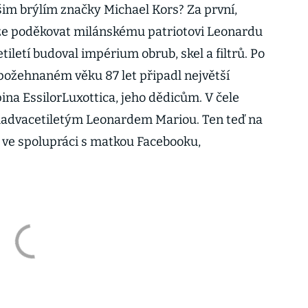
ašim brýlím značky Michael Kors? Za první,
 lze poděkovat milánskému patriotovi Leonardu
tiletí budoval impérium obrub, skel a filtrů. Po
 požehnaném věku 87 let připadl největší
pina EssilorLuxottica, jeho dědicům. V čele
advacetiletým Leonardem Mariou. Ten teď na
 ve spolupráci s matkou Facebooku,