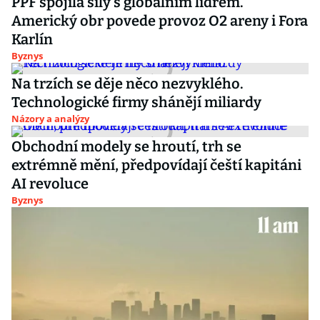
PPF spojila síly s globálním lídrem.
Americký obr povede provoz O2 areny i Fora
Karlín
Byznys
Na trzích se děje něco nezvyklého.
Technologické firmy shánějí miliardy
Názory a analýzy
Obchodní modely se hroutí, trh se
extrémně mění, předpovídají čeští kapitáni
AI revoluce
Byznys