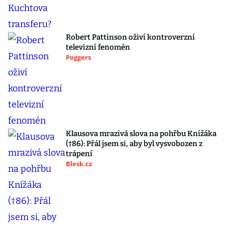
Robert Pattinson oživí kontroverzní
televizní fenomén
Poggers
Klausova mrazivá slova na pohřbu Knížáka
(†86): Přál jsem si, aby byl vysvobozen z
trápení
Blesk.cz