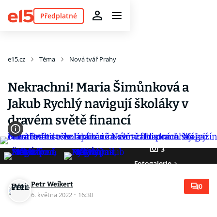
Předplatné
e15.cz
Téma
Nová tvář Prahy
Nekrachni! Maria Šimůnková a
Jakub Rychlý navigují školáky v
dravém světě financí
3
Fotogalerie
Petr Weikert
0
6. května 2022
·
16:30