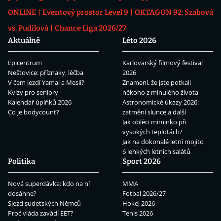
ONLINE
Eventový prostor Level 9
OKTAGON 92: Szabová
vs. Pudilová
Chance Liga 2026/27
Aktuálně
Léto 2026
Epicentrum
Karlovarský filmový festival
Neštovice: příznaky, léčba
2026
V čem jezdí Yamal a Mesii?
Znamení, že jste potkali
Kvízy pro seniory
někoho z minulého života
Kalendář úplňků 2026
Astronomické úkazy 2026:
Co je bodycount?
zatmění slunce a další
Jak obléci miminko při
vysokých teplotách?
Jak na dokonalé letní mojito
6 lehkých letních salátů
Politika
Sport 2026
Nová superdávka: kdo na ní
MMA
dosáhne?
Fotbal 2026/27
Sjezd sudetských Němců
Hokej 2026
Proč vláda zavádí EET?
Tenis 2026