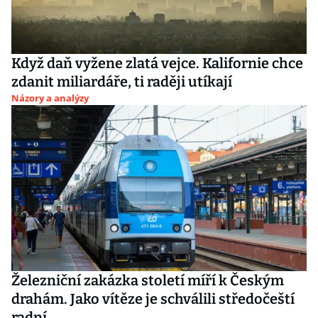
Když daň vyžene zlatá vejce. Kalifornie chce
zdanit miliardáře, ti raději utíkají
Názory a analýzy
Železniční zakázka století míří k Českým
drahám. Jako vítěze je schválili středočeští
radní