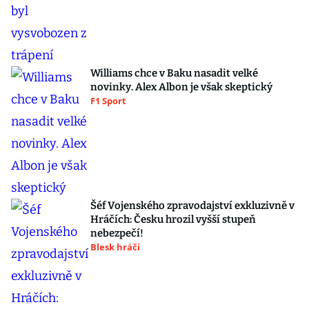
Williams chce v Baku nasadit velké
novinky. Alex Albon je však skeptický
F1 Sport
Šéf Vojenského zpravodajství exkluzivně v
Hráčích: Česku hrozil vyšší stupeň
nebezpečí!
Blesk hráči