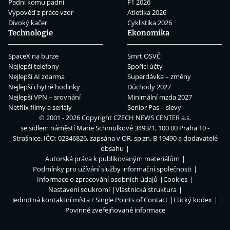
Padni komu padni
F1 2026
Výpověď z práce vzor
Atletika 2026
Divoký kačer
Cyklistika 2026
Technologie
Ekonomika
SpaceX na burze
Smrt OSVČ
Nejlepší telefony
Spořicí účty
Nejlepší AI zdarma
Superdávka – změny
Nejlepší chytré hodinky
Důchody 2027
Nejlepší VPN – srovnání
Minimální mzda 2027
Netflix filmy a seriály
Senior Pas – slevy
© 2001 - 2026 Copyright
CZECH NEWS CENTER a.s.
se sídlem náměstí Marie Schmolkové 3493/1, 100 00 Praha 10 -
Strašnice, IČO: 02346826, zapsána v OR, sp.zn. B 19490 a dodavatelé
obsahu
Autorská práva k publikovaným materiálům
Podmínky pro užívání služby informační společnosti
Informace o zpracování osobních údajů
Cookies
Nastavení soukromí
Vlastnická struktura
Jednotná kontaktní místa / Single Points of Contact
Etický kodex
Povinně zveřejňované informace