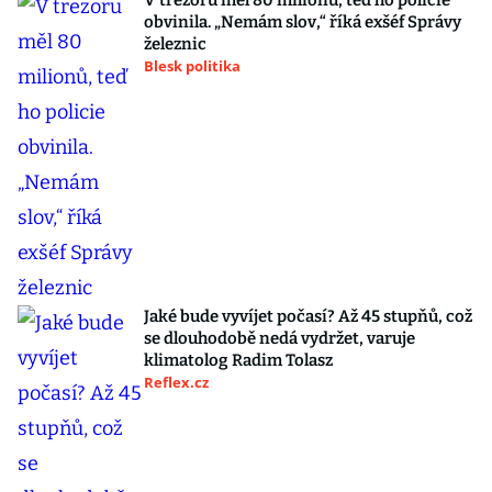
V trezoru měl 80 milionů, teď ho policie
obvinila. „Nemám slov,“ říká exšéf Správy
železnic
Blesk politika
Jaké bude vyvíjet počasí? Až 45 stupňů, což
se dlouhodobě nedá vydržet, varuje
klimatolog Radim Tolasz
Reflex.cz