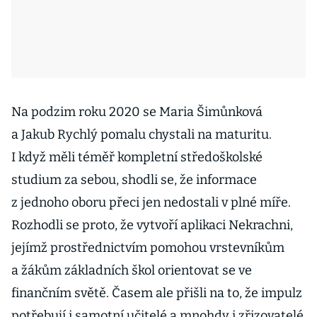
Na podzim roku 2020 se Maria Šimůnková
a Jakub Rychlý pomalu chystali na maturitu.
I když měli téměř kompletní středoškolské
studium za sebou, shodli se, že informace
z jednoho oboru přeci jen nedostali v plné míře.
Rozhodli se proto, že vytvoří aplikaci Nekrachni,
jejímž prostřednictvím pomohou vrstevníkům
a žákům základních škol orientovat se ve
finančním světě. Časem ale přišli na to, že impulz
potřebují i samotní učitelé a mnohdy i zřizovatelé