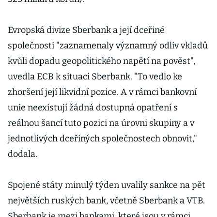
Evropská divize Sberbank a její dceřiné
společnosti "zaznamenaly významný odliv vkladů
kvůli dopadu geopolitického napětí na pověst",
uvedla ECB k situaci Sberbank. "To vedlo ke
zhoršení její likvidní pozice. A v rámci bankovní
unie neexistují žádná dostupná opatření s
reálnou šancí tuto pozici na úrovni skupiny a v
jednotlivých dceřiných společnostech obnovit,"
dodala.
Spojené státy minulý týden uvalily sankce na pět
největších ruských bank, včetně Sberbank a VTB.
Sberbank je mezi bankami, které jsou v rámci