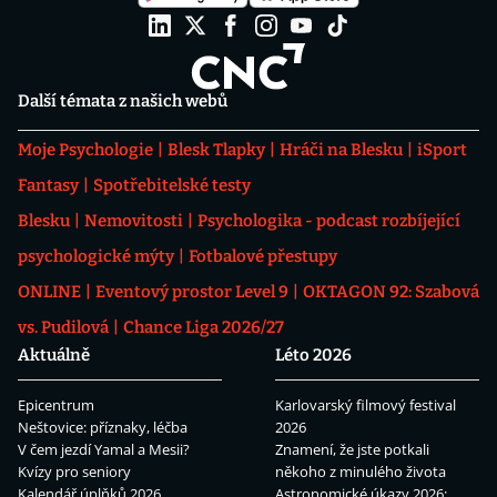
Další témata z našich webů
Moje Psychologie
Blesk Tlapky
Hráči na Blesku
iSport
Fantasy
Spotřebitelské testy
Blesku
Nemovitosti
Psychologika - podcast rozbíjející
psychologické mýty
Fotbalové přestupy
ONLINE
Eventový prostor Level 9
OKTAGON 92: Szabová
vs. Pudilová
Chance Liga 2026/27
Aktuálně
Léto 2026
Epicentrum
Karlovarský filmový festival
Neštovice: příznaky, léčba
2026
V čem jezdí Yamal a Mesii?
Znamení, že jste potkali
Kvízy pro seniory
někoho z minulého života
Kalendář úplňků 2026
Astronomické úkazy 2026: