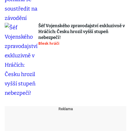
Šéf Vojenského zpravodajství exkluzivně v
Hráčích: Česku hrozil vyšší stupeň
nebezpečí!
Blesk hráči