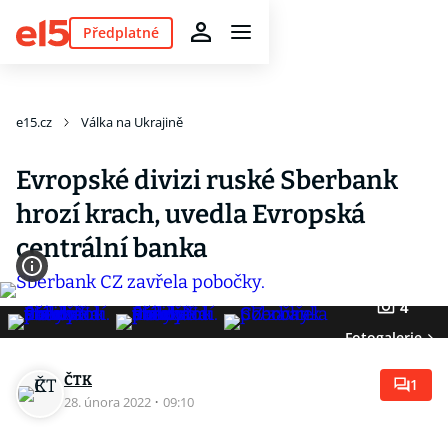
Předplatné
e15.cz
Válka na Ukrajině
Evropské divizi ruské Sberbank
hrozí krach, uvedla Evropská
centrální banka
4
Fotogalerie
ČTK
1
28. února 2022
·
09:10