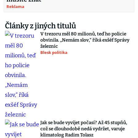
Reklama
Články z jiných titulů
V trezoru měl 80 milionů, teď ho policie
obvinila. „Nemám slov,“ říká exšéf Správy
železnic
Blesk politika
Jak se bude vyvíjet počasí? Až 45 stupňů,
což se dlouhodobě nedá vydržet, varuje
klimatolog Radim Tolasz