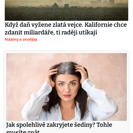
Když daň vyžene zlatá vejce. Kalifornie chce
zdanit miliardáře, ti raději utíkají
Názory a analýzy
Jak spolehlivě zakryjete šediny? Tohle
musíte znát