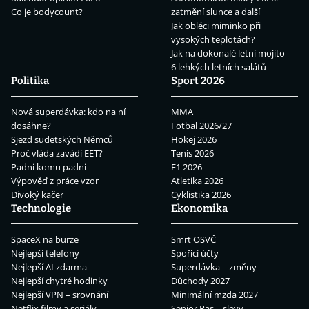
Co je bodycount?
zatmění slunce a další
Jak obléci miminko při
vysokých teplotách?
Jak na dokonalé letní mojito
6 lehkých letních salátů
Politika
Sport 2026
Nová superdávka: kdo na ní
MMA
dosáhne?
Fotbal 2026/27
Sjezd sudetských Němců
Hokej 2026
Proč vláda zavádí EET?
Tenis 2026
Padni komu padni
F1 2026
Výpověď z práce vzor
Atletika 2026
Divoký kačer
Cyklistika 2026
Technologie
Ekonomika
SpaceX na burze
Smrt OSVČ
Nejlepší telefony
Spořicí účty
Nejlepší AI zdarma
Superdávka – změny
Nejlepší chytré hodinky
Důchody 2027
Nejlepší VPN – srovnání
Minimální mzda 2027
Netflix filmy a seriály
Senior Pas – slevy