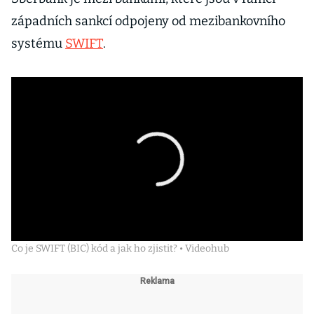
západních sankcí odpojeny od mezibankovního
systému
SWIFT
.
Co je SWIFT (BIC) kód a jak ho zjistit? • Videohub