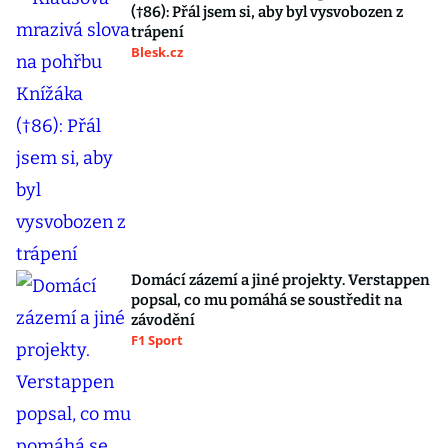
(†86): Přál jsem si, aby byl vysvobozen z
trápení
Blesk.cz
Domácí zázemí a jiné projekty. Verstappen
popsal, co mu pomáhá se soustředit na
závodění
F1 Sport