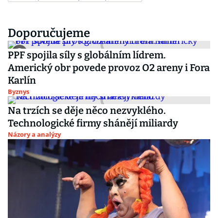
Doporučujeme
PPF spojila síly s globálním lídrem.
Americký obr povede provoz O2 areny i Fora
Karlín
Byznys
Na trzích se děje něco nezvyklého.
Technologické firmy shánějí miliardy
Názory a analýzy