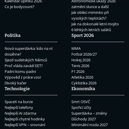
Kalendář úplňků 2026
Astronomické úkazy 2026:
Co je bodycount?
zatmění slunce a další
Jak obléci miminko při
vysokých teplotách?
Jak na dokonalé letní mojito
6 lehkých letních salátů
Politika
Sport 2026
Nová superdávka: kdo na ní
MMA
dosáhne?
Fotbal 2026/27
Sjezd sudetských Němců
Hokej 2026
Proč vláda zavádí EET?
Tenis 2026
Padni komu padni
F1 2026
Výpověď z práce vzor
Atletika 2026
Divoký kačer
Cyklistika 2026
Technologie
Ekonomika
SpaceX na burze
Smrt OSVČ
Nejlepší telefony
Spořicí účty
Nejlepší AI zdarma
Superdávka – změny
Nejlepší chytré hodinky
Důchody 2027
Nejlepší VPN – srovnání
Minimální mzda 2027