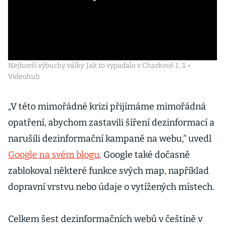
Nejhorší výbuchy války: Jak to vypadalo v Charkově 1. 3. •
Videohub
„V této mimořádné krizi přijímáme mimořádná
opatření, abychom zastavili šíření dezinformací a
narušili dezinformační kampaně na webu,“ uvedl
Google na svém blogu
. Google také dočasně
zablokoval některé funkce svých map, například
dopravní vrstvu nebo údaje o vytížených místech.
Celkem šest dezinformačních webů v češtině v