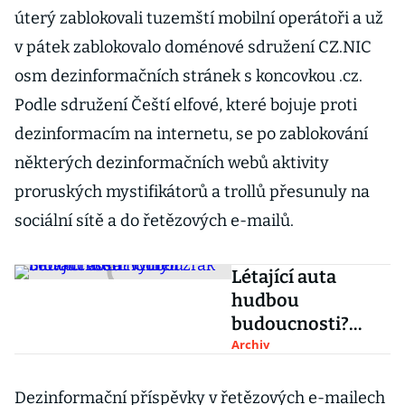
úterý zablokovali tuzemští mobilní operátoři a už
v pátek zablokovalo doménové sdružení CZ.NIC
osm dezinformačních stránek s koncovkou .cz.
Podle sdružení Čeští elfové, které bojuje proti
dezinformacím na internetu, se po zablokování
některých dezinformačních webů aktivity
proruských mystifikátorů a trollů přesunuly na
sociální sítě a do řetězových e-mailů.
Létající auta
hudbou
budoucnosti?
Omyl. Slováci
Archiv
všem vytřeli zrak
Dezinformační příspěvky v řetězových e-mailech