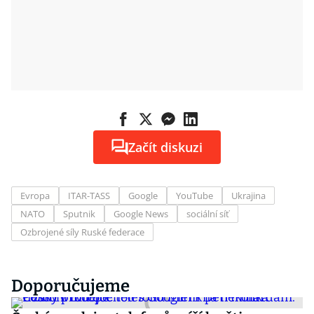
Začít diskuzi
Evropa
ITAR-TASS
Google
YouTube
Ukrajina
NATO
Sputnik
Google News
sociální síť
Ozbrojené síly Ruské federace
Doporučujeme