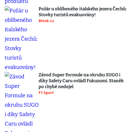
Požár u oblíbeného italského jezera Čechů:
Stovky turistů evakuovány!
Blesk.cz
Závod Super Formule na okruhu SUGO i
díky Safety Caru ovládl Fukuzumi. Staněk
po chybě nedojel
F1 Sport