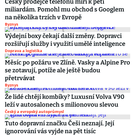
Český prodejce telefonů míří k pěti
miliardám. Pomohl mu obchod s Googlem
na několika trzích v Evropě
Byznys
Výdejní boxy čekají další změny. Dopravci
rozšiřují služby i využití umělé inteligence
Doprava a logistika
Měsíc po požáru ve Zlíně. Vasky a Alpine Pro
se zotavují, potíže ale ještě budou
přetrvávat
Byznys
Že lidé chtějí kombíky? Luxusní Volva V90
leží v autosalonech s milionovou slevou
Český a evropský autoprůmysl
Tuto dopravní značku Češi neznají. Její
ignorování vás vyjde na pět tisíc