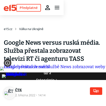
Předplatné
e15.cz
Válka na Ukrajině
Google News versus ruská média.
Služba přestala zobrazovat
televizi RT či agenturu TASS
2
Fotogalerie
ČTK
0
2. března 2022
·
14:14