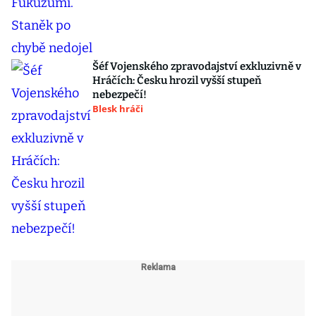
Šéf Vojenského zpravodajství exkluzivně v
Hráčích: Česku hrozil vyšší stupeň
nebezpečí!
Blesk hráči