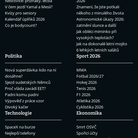
Neštovice: příznaky, léčba
2026
V čem jezdí Yamal a Mesii?
Znamení, že jste potkali
Kvízy pro seniory
někoho z minulého života
Kalendář úplňků 2026
Astronomické úkazy 2026:
Co je bodycount?
zatmění slunce a další
Jak obléci miminko při
vysokých teplotách?
Jak na dokonalé letní mojito
6 lehkých letních salátů
Politika
Sport 2026
Nová superdávka: kdo na ní
MMA
dosáhne?
Fotbal 2026/27
Sjezd sudetských Němců
Hokej 2026
Proč vláda zavádí EET?
Tenis 2026
Padni komu padni
F1 2026
Výpověď z práce vzor
Atletika 2026
Divoký kačer
Cyklistika 2026
Technologie
Ekonomika
SpaceX na burze
Smrt OSVČ
Nejlepší telefony
Spořicí účty