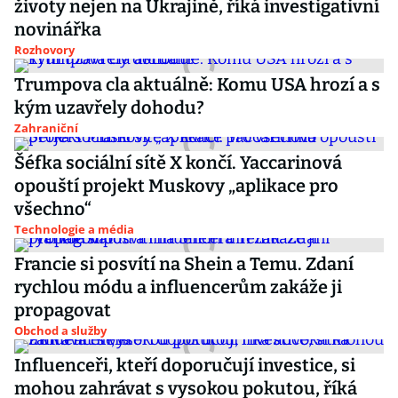
životy nejen na Ukrajině, říká investigativní
novinářka
Rozhovory
Trumpova cla aktuálně: Komu USA hrozí a s
kým uzavřely dohodu?
Zahraniční
Šéfka sociální sítě X končí. Yaccarinová
opouští projekt Muskovy „aplikace pro
všechno“
Technologie a média
Francie si posvítí na Shein a Temu. Zdaní
rychlou módu a influencerům zakáže ji
propagovat
Obchod a služby
Influenceři, kteří doporučují investice, si
mohou zahrávat s vysokou pokutou, říká