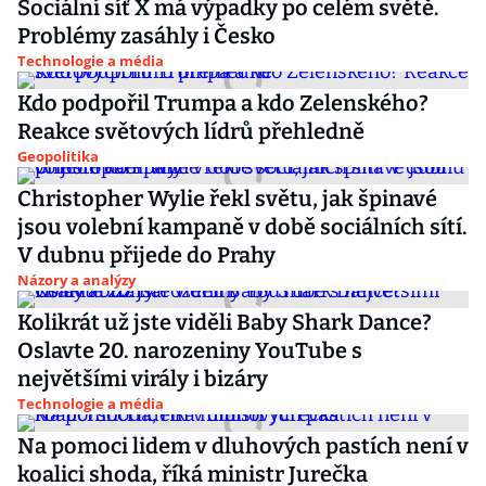
Sociální síť X má výpadky po celém světě.
Problémy zasáhly i Česko
Technologie a média
Kdo podpořil Trumpa a kdo Zelenského?
Reakce světových lídrů přehledně
Geopolitika
Christopher Wylie řekl světu, jak špinavé
jsou volební kampaně v době sociálních sítí.
V dubnu přijede do Prahy
Názory a analýzy
Kolikrát už jste viděli Baby Shark Dance?
Oslavte 20. narozeniny YouTube s
největšími virály i bizáry
Technologie a média
Na pomoci lidem v dluhových pastích není v
koalici shoda, říká ministr Jurečka