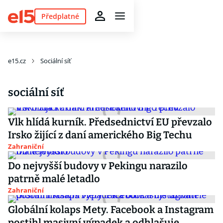
Předplatné
e15.cz
Sociální síť
sociální síť
Vlk hlídá kurník. Předsednictví EU převzalo
Irsko žijící z daní amerického Big Techu
Zahraniční
Do nejvyšší budovy v Pekingu narazilo
patrně malé letadlo
Zahraniční
Globální kolaps Mety. Facebook a Instagram
postihl masivní výpadek a odhlašuje