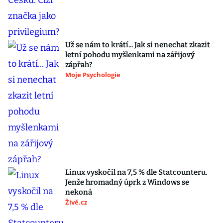
Už se nám to krátí... Jak si nenechat zkazit
letní pohodu myšlenkami na zářijový
zápřah?
Moje Psychologie
Linux vyskočil na 7,5 % dle Statcounteru.
Jenže hromadný úprk z Windows se
nekoná
Živě.cz