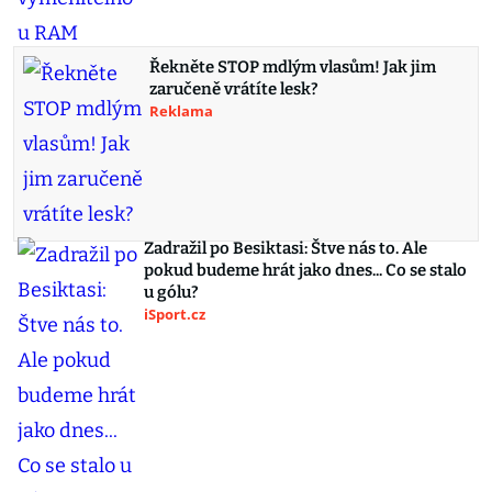
Řekněte STOP mdlým vlasům! Jak jim
zaručeně vrátíte lesk?
Reklama
Zadražil po Besiktasi: Štve nás to. Ale
pokud budeme hrát jako dnes... Co se stalo
u gólu?
iSport.cz