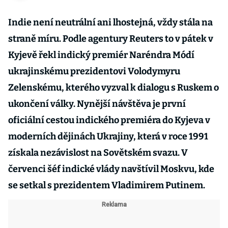
Indie není neutrální ani lhostejná, vždy stála na
straně míru. Podle agentury Reuters to v pátek v
Kyjevě řekl indický premiér Naréndra Módí
ukrajinskému prezidentovi Volodymyru
Zelenskému, kterého vyzval k dialogu s Ruskem o
ukončení války. Nynější návštěva je první
oficiální cestou indického premiéra do Kyjeva v
moderních dějinách Ukrajiny, která v roce 1991
získala nezávislost na Sovětském svazu. V
červenci šéf indické vlády navštívil Moskvu, kde
se setkal s prezidentem Vladimirem Putinem.