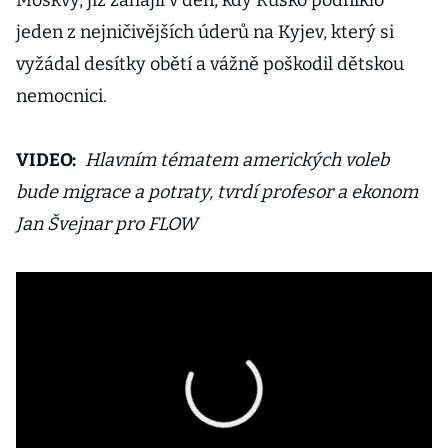
Moskvy, již zahájil v den, kdy Rusko podniklo
jeden z nejničivějších úderů na Kyjev, který si
vyžádal desítky obětí a vážně poškodil dětskou
nemocnici.
VIDEO:
Hlavním tématem amerických voleb
bude migrace a potraty, tvrdí profesor a ekonom
Jan Švejnar pro FLOW