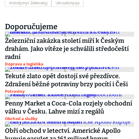
Volodymyr Zelenskyj
Ukrzaliznycja
Doporučujeme
Železniční zakázka století míří k Českým
drahám. Jako vítěze je schválili středočeští
radní
Doprava a logistika
Tekuté zlato opět dostojí své přezdívce.
Zdražení běžné potraviny brzy pocítí i Češi
Potraviny
Penny Market a Coca-Cola rozjely obchodní
válku v Česku. Lahve mizí z regálů
Obchod a služby
Obří obchod v letectví. Americké Apollo
kupuje easyJet za 161 miliard korun