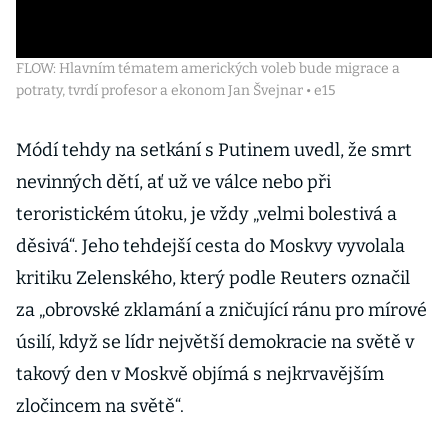
FLOW: Hlavním tématem amerických voleb bude migrace a
potraty, tvrdí profesor a ekonom Jan Švejnar • e15
Módí tehdy na setkání s Putinem uvedl, že smrt
nevinných dětí, ať už ve válce nebo při
teroristickém útoku, je vždy „velmi bolestivá a
děsivá“. Jeho tehdejší cesta do Moskvy vyvolala
kritiku Zelenského, který podle Reuters označil
za „obrovské zklamání a zničující ránu pro mírové
úsilí, když se lídr největší demokracie na světě v
takový den v Moskvě objímá s nejkrvavějším
zločincem na světě“.