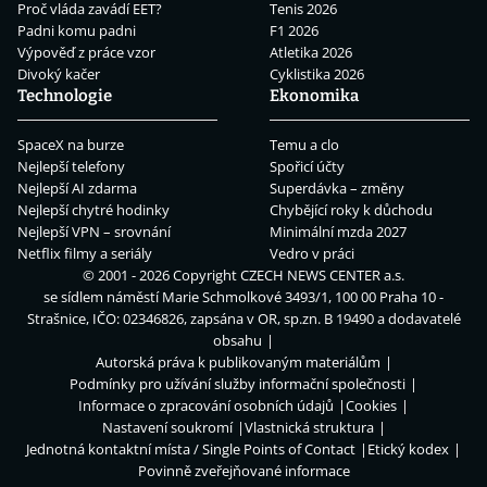
Proč vláda zavádí EET?
Tenis 2026
Padni komu padni
F1 2026
Výpověď z práce vzor
Atletika 2026
Divoký kačer
Cyklistika 2026
Technologie
Ekonomika
SpaceX na burze
Temu a clo
Nejlepší telefony
Spořicí účty
Nejlepší AI zdarma
Superdávka – změny
Nejlepší chytré hodinky
Chybějící roky k důchodu
Nejlepší VPN – srovnání
Minimální mzda 2027
Netflix filmy a seriály
Vedro v práci
© 2001 - 2026 Copyright
CZECH NEWS CENTER a.s.
se sídlem náměstí Marie Schmolkové 3493/1, 100 00 Praha 10 -
Strašnice, IČO: 02346826, zapsána v OR, sp.zn. B 19490 a dodavatelé
obsahu
Autorská práva k publikovaným materiálům
Podmínky pro užívání služby informační společnosti
Informace o zpracování osobních údajů
Cookies
Nastavení soukromí
Vlastnická struktura
Jednotná kontaktní místa / Single Points of Contact
Etický kodex
Povinně zveřejňované informace