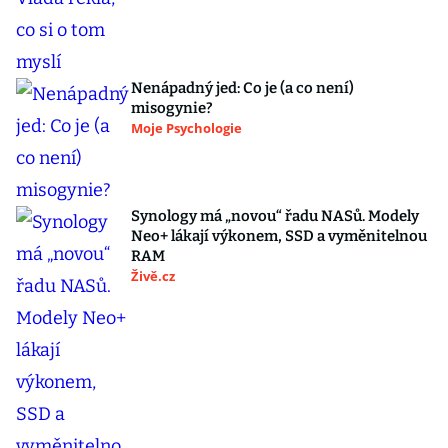
Nenápadný jed: Co je (a co není)
misogynie?
Moje Psychologie
Synology má „novou“ řadu NASů. Modely
Neo+ lákají výkonem, SSD a vyměnitelnou
RAM
Živě.cz