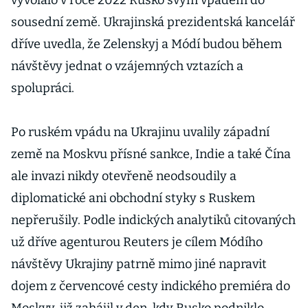
vyvolalo v roce 2022 Rusko svým vpádem do
sousední země. Ukrajinská prezidentská kancelář
dříve uvedla, že Zelenskyj a Módí budou během
návštěvy jednat o vzájemných vztazích a
spolupráci.
Po ruském vpádu na Ukrajinu uvalily západní
země na Moskvu přísné sankce, Indie a také Čína
ale invazi nikdy otevřeně neodsoudily a
diplomatické ani obchodní styky s Ruskem
nepřerušily. Podle indických analytiků citovaných
už dříve agenturou Reuters je cílem Módího
návštěvy Ukrajiny patrně mimo jiné napravit
dojem z červencové cesty indického premiéra do