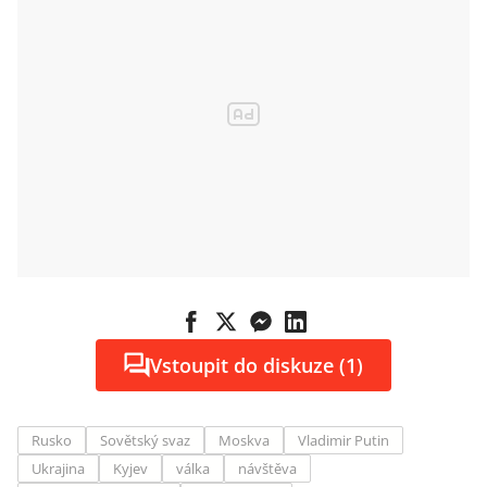
Vstoupit do diskuze (1)
Rusko
Sovětský svaz
Moskva
Vladimir Putin
Ukrajina
Kyjev
válka
návštěva