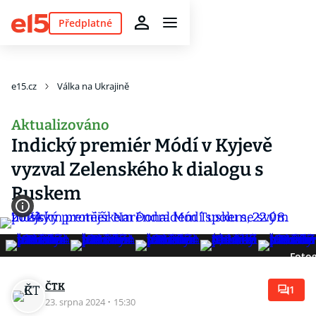
Předplatné
e15.cz
Válka na Ukrajině
Aktualizováno
Indický premiér Módí v Kyjevě
vyzval Zelenského k dialogu s
Ruskem
Fotog
ČTK
1
23. srpna 2024
·
15:30