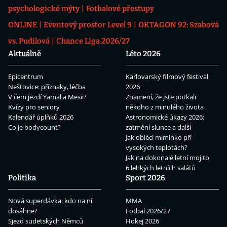
psychologické mýty
Fotbalové přestupy
ONLINE
Eventový prostor Level 9
OKTAGON 92: Szabová
vs. Pudilová
Chance Liga 2026/27
Aktuálně
Léto 2026
Epicentrum
Karlovarský filmový festival
Neštovice: příznaky, léčba
2026
V čem jezdí Yamal a Mesii?
Znamení, že jste potkali
Kvízy pro seniory
někoho z minulého života
Kalendář úplňků 2026
Astronomické úkazy 2026:
Co je bodycount?
zatmění slunce a další
Jak obléci miminko při
vysokých teplotách?
Jak na dokonalé letní mojito
6 lehkých letních salátů
Politika
Sport 2026
Nová superdávka: kdo na ní
MMA
dosáhne?
Fotbal 2026/27
Sjezd sudetských Němců
Hokej 2026