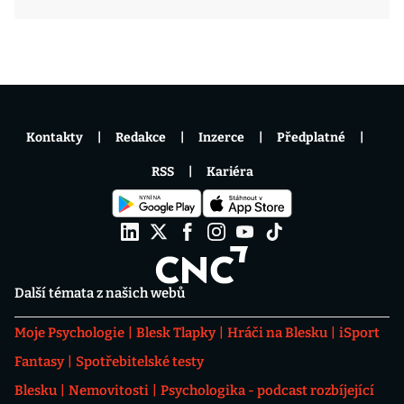
Kontakty
Redakce
Inzerce
Předplatné
RSS
Kariéra
Další témata z našich webů
Moje Psychologie
Blesk Tlapky
Hráči na Blesku
iSport
Fantasy
Spotřebitelské testy
Blesku
Nemovitosti
Psychologika - podcast rozbíjející