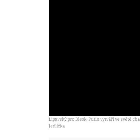
Lipavský pro Blesk: Putin vytváří ve světě cha
Jedlička