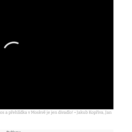
os a přehlídka v Moskvě je jen divadlo! • Jakub Kopřiva, Jan