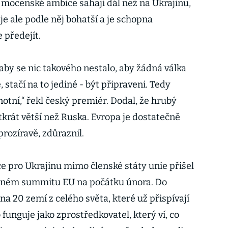
o mocenské ambice sahají dál než na Ukrajinu,
e ale podle něj bohatší a je schopna
 předejít.
, aby se nic takového nestalo, aby žádná válka
, stačí na to jediné - být připraveni. Tedy
notní,“ řekl český premiér. Dodal, že hrubý
krát větší než Ruska. Evropa je dostatečně
prozíravě, zdůraznil.
 pro Ukrajinu mimo členské státy unie přišel
ném summitu EU na počátku února. Do
 na 20 zemí z celého světa, které už přispívají
 funguje jako zprostředkovatel, který ví, co