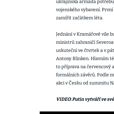
ukrajinská armáda potřebuj
vojenského vybavení. První 
zamířit začátkem léta.
Jednání v Kramářově vile 
ministrů zahraničí Severoat
uskuteční ve čtvrtek a v pá
Antony Blinken. Hlavním t
to příprava na červencový
formálních závěrů. Podle mi
akci v Česku od summitu N
VIDEO: Putin vytváří ve svě