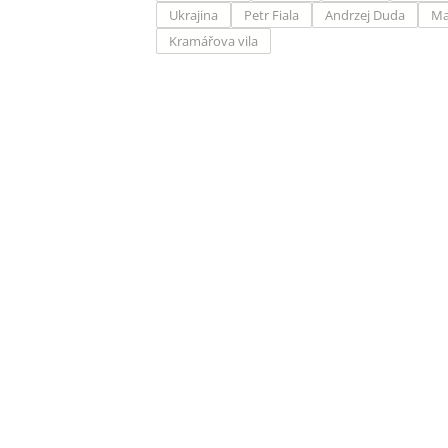
Ukrajina
Petr Fiala
Andrzej Duda
Ma
Kramářova vila