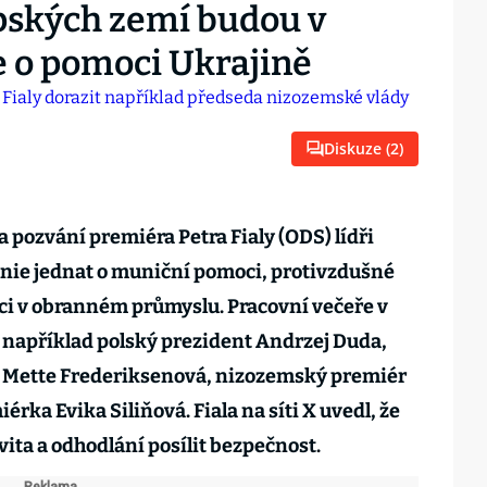
opských zemí budou v
e o pomoci Ukrajině
Diskuze (
2
)
a pozvání premiéra Petra Fialy (ODS) lídři
nie jednat o muniční pomoci, protivzdušné
ci v obranném průmyslu. Pracovní večeře v
 například polský prezident Andrzej Duda,
 Mette Frederiksenová, nizozemský premiér
érka Evika Siliňová. Fiala na síti X uvedl, že
vita a odhodlání posílit bezpečnost.