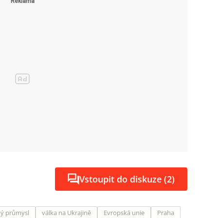
Vstoupit do diskuze (2)
ý průmysl
válka na Ukrajině
Evropská unie
Praha