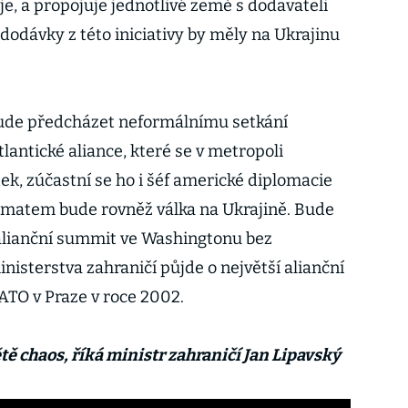
e, a propojuje jednotlivé země s dodavateli
dodávky z této iniciativy by měly na Ukrajinu
bude předcházet neformálnímu setkání
lantické aliance, které se v metropoli
tek, zúčastní se ho i šéf americké diplomacie
ématem bude rovněž válka na Ukrajině. Bude
 alianční summit ve Washingtonu bez
nisterstva zahraničí půjde o největší alianční
ATO v Praze v roce 2002.
tě chaos, říká ministr zahraničí Jan Lipavský