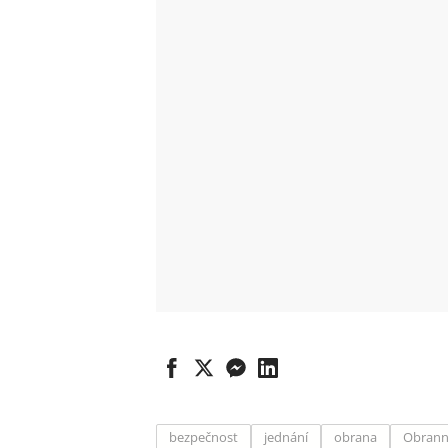
bezpečnost
jednání
obrana
Obrann