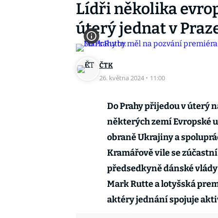
Lídři několika evr
úterý jednat v Praz
ČTK
26. května 2024
·
11:00
Do Prahy přijedou v úterý n
některých zemí Evropské u
obraně Ukrajiny a spoluprá
Kramářově vile se zúčastní
předsedkyně dánské vlády
Mark Rutte a lotyšská premi
aktéry jednání spojuje akti