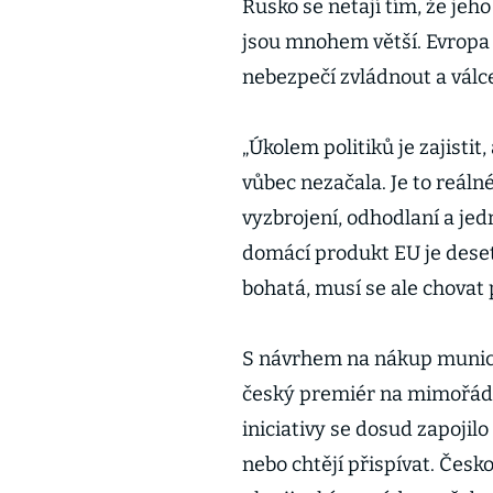
Rusko se netají tím, že jeh
jsou mnohem větší. Evropa j
nebezpečí zvládnout a válce
„Úkolem politiků je zajistit
vůbec nezačala. Je to reálné
vyzbrojení, odhodlaní a jed
domácí produkt EU je deset
bohatá, musí se ale chovat 
S návrhem na nákup munice
český premiér na mimořád
iniciativy se dosud zapojilo
nebo chtějí přispívat. Česko