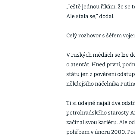
„Ještě jednou říkám, že se 
Ale stala se,“ dodal.
Celý rozhovor s šéfem vojen
V ruských médiích se lze d
o atentát. Hned první, podn
státu jen z pověření odstup
někdejšího náčelníka Putin
Ti si údajně najali dva ods
petrohradského starosty An
začínal svou kariéru. Ale o
pohřbem v únoru 2000. Pos