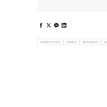
Vladimir Putin
Kavkaz
Boris Jelcin
r