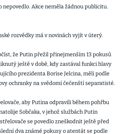
to nepovedlo. Akce neměla žádnou publicitu.
ské rozvědky má v novinách vyjít v úterý.
očíst, že Putin přežil přinejmenším 13 pokusů
iknutý ještě v době, kdy zastával funkci hlavy
ujícího prezidenta Borise Jelcina, měli podle
ovy ochranky na svědomí čečenští separatisté.
třelovače, aby Putina odpravili během pohřbu
atolije Sobčaka, v jehož službách Putin
dstřelovače se povedlo zneškodnit ještě před
lední dva známé pokusy o atentát se podle