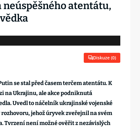
em neúspěšného atentátu,
zvědka
Diskuze (
0
)
utin se stal před časem terčem atentátu. K
zi na Ukrajinu, ale akce podniknutá
dla. Uvedl to náčelník ukrajinské vojenské
rozhovoru, jehož úryvek zveřejnil na svém
a. Tvrzení není možné ověřit z nezávislých