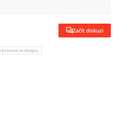
Začít diskuzi
uská invaze na Ukrajinu