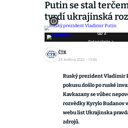
Putin se stal terč
tvrdí ukrajinská ro
2
Fotogalerie
ČTK
23. května 2022
·
15:00
Ruský prezident Vladimir P
pokusu došlo po ruské inva
Kavkazany se vůbec nepove
rozvědky Kyrylo Budanov v 
webu list Ukrajinska pravd
zdrojů.