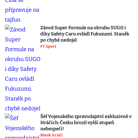
Závod Super Formule na okruhu SUGO i
díky Safety Caru ovládl Fukuzumi. Staněk
po chybě nedojel
F1 Sport
Šéf Vojenského zpravodajství exkluzivně v
Hráčích: Česku hrozil vyšší stupeň
nebezpečí!
Blesk hráči