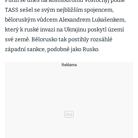
Putin se dnes na kosmodromu Vostočnyj podle
TASS sešel se svým nejbližším spojencem,
běloruským vůdcem Alexandrem Lukašenkem,
který k ruské invazi na Ukrajinu poskytl území
své země. Bělorusko tak postihly rozsáhlé
západní sankce, podobně jako Rusko.