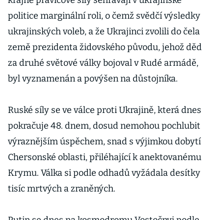
krajně pravicové síly sehrávají v ukrajinské
politice marginální roli, o čemž svědčí výsledky
ukrajinských voleb, a že Ukrajinci zvolili do čela
země prezidenta židovského původu, jehož děd
za druhé světové války bojoval v Rudé armádě,
byl vyznamenán a povýšen na důstojníka.
Ruské síly se ve válce proti Ukrajině, která dnes
pokračuje 48. dnem, dosud nemohou pochlubit
výraznějším úspěchem, snad s výjimkou dobytí
Chersonské oblasti, přiléhající k anektovanému
Krymu. Válka si podle odhadů vyžádala desítky
tisíc mrtvých a zraněných.