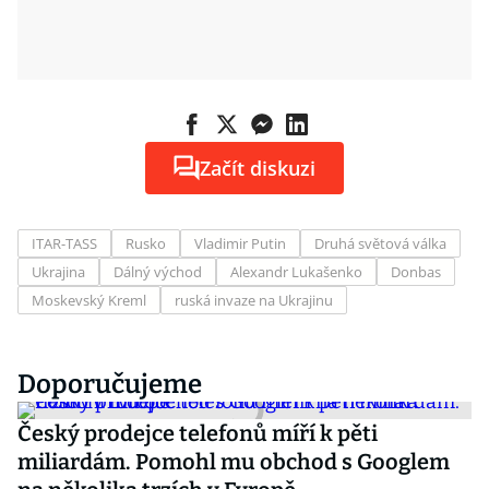
Začít diskuzi
ITAR-TASS
Rusko
Vladimir Putin
Druhá světová válka
Ukrajina
Dálný východ
Alexandr Lukašenko
Donbas
Moskevský Kreml
ruská invaze na Ukrajinu
Doporučujeme
Český prodejce telefonů míří k pěti
miliardám. Pomohl mu obchod s Googlem