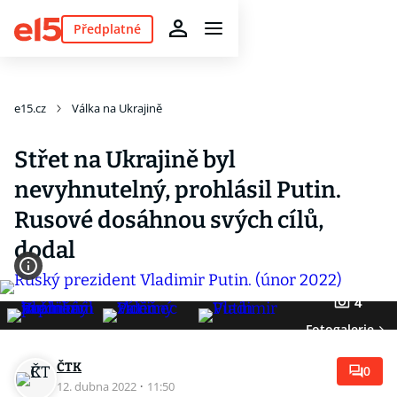
Předplatné
e15.cz
Válka na Ukrajině
Střet na Ukrajině byl
nevyhnutelný, prohlásil Putin.
Rusové dosáhnou svých cílů,
dodal
4
Fotogalerie
ČTK
0
12. dubna 2022
·
11:50