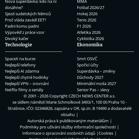
Nová superdávka: kdo na ní
MMA
dosáhne?
Fotbal 2026/27
Sjezd sudetských Němců
Hokej 2026
Proč vláda zavádí EET?
Tenis 2026
Padni komu padni
F1 2026
Výpověď z práce vzor
Atletika 2026
Divoký kačer
Cyklistika 2026
Technologie
Ekonomika
SpaceX na burze
Smrt OSVČ
Nejlepší telefony
Spořicí účty
Nejlepší AI zdarma
Superdávka – změny
Nejlepší chytré hodinky
Důchody 2027
Nejlepší VPN – srovnání
Minimální mzda 2027
Netflix filmy a seriály
Senior Pas – slevy
© 2001 - 2026 Copyright
CZECH NEWS CENTER a.s.
se sídlem náměstí Marie Schmolkové 3493/1, 100 00 Praha 10 -
Strašnice, IČO: 02346826, zapsána v OR, sp.zn. B 19490 a dodavatelé
obsahu
Autorská práva k publikovaným materiálům
Podmínky pro užívání služby informační společnosti
Informace o zpracování osobních údajů
Cookies