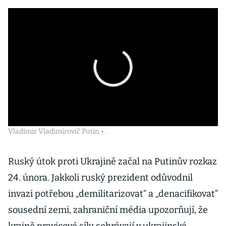
Vladimir Vladimirovič Putin • .
Ruský útok proti Ukrajině začal na Putinův rozkaz
24. února. Jakkoli ruský prezident odůvodnil
invazi potřebou „demilitarizovat“ a „denacifikovat“
sousední zemi, zahraniční média upozorňují, že