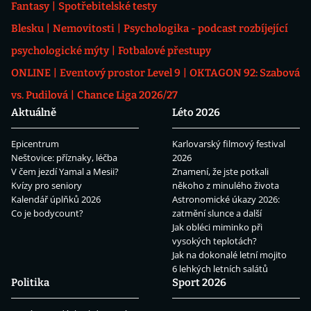
Fantasy
Spotřebitelské testy
Blesku
Nemovitosti
Psychologika - podcast rozbíjející
psychologické mýty
Fotbalové přestupy
ONLINE
Eventový prostor Level 9
OKTAGON 92: Szabová
vs. Pudilová
Chance Liga 2026/27
Aktuálně
Léto 2026
Epicentrum
Karlovarský filmový festival
Neštovice: příznaky, léčba
2026
V čem jezdí Yamal a Mesii?
Znamení, že jste potkali
Kvízy pro seniory
někoho z minulého života
Kalendář úplňků 2026
Astronomické úkazy 2026:
Co je bodycount?
zatmění slunce a další
Jak obléci miminko při
vysokých teplotách?
Jak na dokonalé letní mojito
6 lehkých letních salátů
Politika
Sport 2026