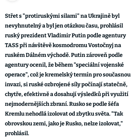
Střet s "protiruskými silami" na Ukrajině byl
nevyhnutelný a byl jen otázkou času, prohlásil
ruský prezident Vladimir Putin podle agentury
TASS při návštěvě kosmodromu Vostočnyj na
ruském Dálném východě. Putin zároveň podle
agentury ocenil, že během "speciální vojenské
operace", což je kremelský termín pro současnou
invazi, si ruské ozbrojené síly počínají statečně,
chytře, efektivně a dosahují výsledků při využití
nejmodernějších zbraní. Rusko se podle šéfa
Kremlu nehodlá izolovat od zbytku světa. "Tak
obrovskou zemi, jako je Rusko, nelze izolovat,"
prohlásil.