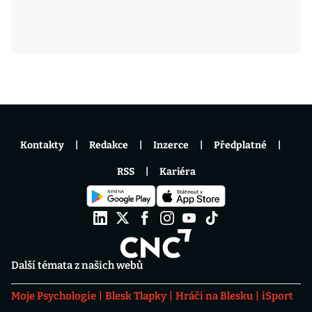
Kontakty
Redakce
Inzerce
Předplatné
RSS
Kariéra
Další témata z našich webů
Moje Psychologie
Blesk Tlapky
Hráči na Blesku
iSport