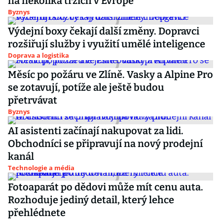
na několika trzích v Evropě
Byznys
Výdejní boxy čekají další změny. Dopravci
rozšiřují služby i využití umělé inteligence
Doprava a logistika
Měsíc po požáru ve Zlíně. Vasky a Alpine Pro
se zotavují, potíže ale ještě budou
přetrvávat
Byznys
AI asistenti začínají nakupovat za lidi.
Obchodníci se připravují na nový prodejní
kanál
Technologie a média
Fotoaparát po dědovi může mít cenu auta.
Rozhoduje jediný detail, který lehce
přehlédnete