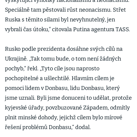
vyskytující výhonky nacionalismu a neonacismu.
Speciálně tam pěstovali růst neonacismu. Střet
Ruska s těmito silami byl nevyhnutelný, jen
vybrali čas útoku,“ citovala Putina agentura TASS.
Rusko podle prezidenta dosáhne svých cílů na
Ukrajině. „Tak tomu bude, o tom není žádných
pochyb,“ řekl. „Tyto cíle jsou naprosto
pochopitelné a ušlechtilé. Hlavním cílem je
pomoci lidem v Donbasu, lidu Donbasu, který
jsme uznali. Byli jsme donuceni to udělat, protože
kyjevské úřady, povzbuzované Západem, odmítly
plnit minské dohody, jejichž cílem bylo mírové
řešení problémů Donbasu,“ dodal.