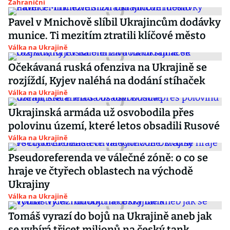
Zahraniční
Pavel v Mnichově slíbil Ukrajincům dodávky
munice. Ti mezitím ztratili klíčové město
Válka na Ukrajině
Očekávaná ruská ofenziva na Ukrajině se
rozjíždí, Kyjev naléhá na dodání stíhaček
Válka na Ukrajině
Ukrajinská armáda už osvobodila přes
polovinu území, které letos obsadili Rusové
Válka na Ukrajině
Pseudoreferenda ve válečné zóně: o co se
hraje ve čtyřech oblastech na východě
Ukrajiny
Válka na Ukrajině
Tomáš vyrazí do bojů na Ukrajině aneb jak
se vybírá třicet milionů na český tank