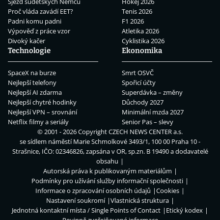
Sjezd sudetských Němců
Hokej 2026
Proč vláda zavádí EET?
Tenis 2026
Padni komu padni
F1 2026
Výpověď z práce vzor
Atletika 2026
Divoký kačer
Cyklistika 2026
Technologie
Ekonomika
SpaceX na burze
Smrt OSVČ
Nejlepší telefony
Spořicí účty
Nejlepší AI zdarma
Superdávka – změny
Nejlepší chytré hodinky
Důchody 2027
Nejlepší VPN – srovnání
Minimální mzda 2027
Netflix filmy a seriály
Senior Pas – slevy
© 2001 - 2026 Copyright
CZECH NEWS CENTER a.s.
se sídlem náměstí Marie Schmolkové 3493/1, 100 00 Praha 10 -
Strašnice, IČO: 02346826, zapsána v OR, sp.zn. B 19490 a dodavatelé
obsahu
Autorská práva k publikovaným materiálům
Podmínky pro užívání služby informační společnosti
Informace o zpracování osobních údajů
Cookies
Nastavení soukromí
Vlastnická struktura
Jednotná kontaktní místa / Single Points of Contact
Etický kodex