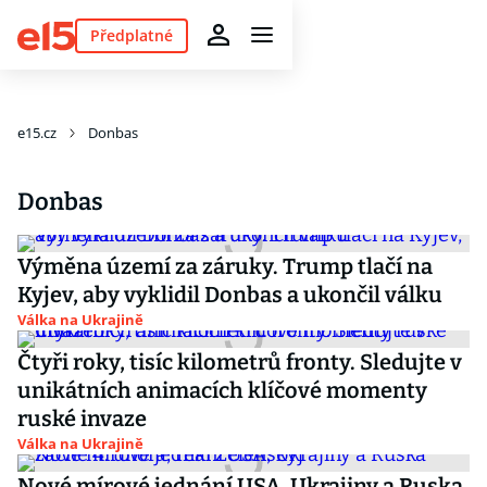
Předplatné
e15.cz
Donbas
Donbas
Výměna území za záruky. Trump tlačí na
Kyjev, aby vyklidil Donbas a ukončil válku
Válka na Ukrajině
Čtyři roky, tisíc kilometrů fronty. Sledujte v
unikátních animacích klíčové momenty
ruské invaze
Válka na Ukrajině
Nové mírové jednání USA, Ukrajiny a Ruska