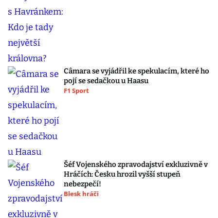
Câmara se vyjádřil ke spekulacím, které ho
pojí se sedačkou u Haasu
F1 Sport
Šéf Vojenského zpravodajství exkluzivně v
Hráčích: Česku hrozil vyšší stupeň
nebezpečí!
Blesk hráči