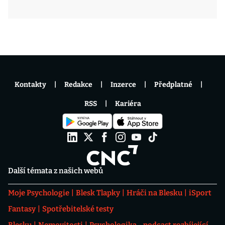
Kontakty
Redakce
Inzerce
Předplatné
RSS
Kariéra
Další témata z našich webů
Moje Psychologie
Blesk Tlapky
Hráči na Blesku
iSport
Fantasy
Spotřebitelské testy