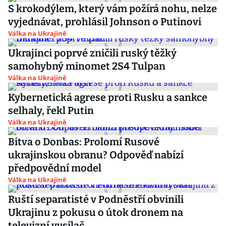
S krokodýlem, který vám požírá nohu, nelze
vyjednávat, prohlásil Johnson o Putinovi
Válka na Ukrajině
Ukrajinci poprvé zničili ruský těžký
samohybný minomet 2S4 Tulpan
Válka na Ukrajině
Kybernetická agrese proti Rusku a sankce
selhaly, řekl Putin
Válka na Ukrajině
Bitva o Donbas: Prolomí Rusové
ukrajinskou obranu? Odpověď nabízí
předpovědní model
Válka na Ukrajině
Ruští separatisté v Podněstří obvinili
Ukrajinu z pokusu o útok dronem na
televizní vysílač