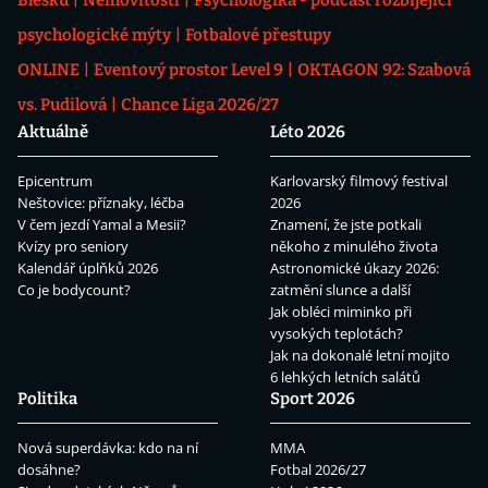
Blesku
Nemovitosti
Psychologika - podcast rozbíjející
psychologické mýty
Fotbalové přestupy
ONLINE
Eventový prostor Level 9
OKTAGON 92: Szabová
vs. Pudilová
Chance Liga 2026/27
Aktuálně
Léto 2026
Epicentrum
Karlovarský filmový festival
Neštovice: příznaky, léčba
2026
V čem jezdí Yamal a Mesii?
Znamení, že jste potkali
Kvízy pro seniory
někoho z minulého života
Kalendář úplňků 2026
Astronomické úkazy 2026:
Co je bodycount?
zatmění slunce a další
Jak obléci miminko při
vysokých teplotách?
Jak na dokonalé letní mojito
6 lehkých letních salátů
Politika
Sport 2026
Nová superdávka: kdo na ní
MMA
dosáhne?
Fotbal 2026/27