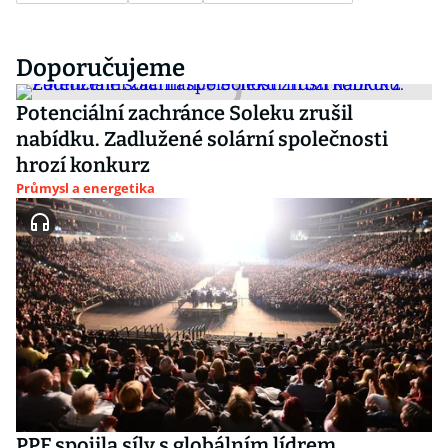
Doporučujeme
Potenciální zachránce Soleku zrušil
nabídku. Zadlužené solární společnosti
hrozí konkurz
Průmysl a energetika
PPF spojila síly s globálním lídrem.