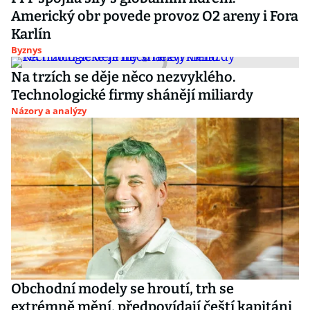
Americký obr povede provoz O2 areny i Fora
Karlín
Byznys
Na trzích se děje něco nezvyklého.
Technologické firmy shánějí miliardy
Názory a analýzy
Obchodní modely se hroutí, trh se
extrémně mění, předpovídají čeští kapitáni