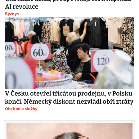
AI revoluce
Byznys
V Česku otevřel třicátou prodejnu, v Polsku
končí. Německý diskont nezvládl obří ztráty
Obchod a služby