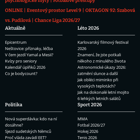
psychologické mýty
Fotbalové přestupy
ONLINE
Eventový prostor Level 9
OKTAGON 92: Szabová
vs. Pudilová
Chance Liga 2026/27
Aktuálně
Léto 2026
Epicentrum
Karlovarský filmový festival
Neštovice: příznaky, léčba
2026
V čem jezdí Yamal a Mesii?
Znamení, že jste potkali
Kvízy pro seniory
někoho z minulého života
Kalendář úplňků 2026
Astronomické úkazy 2026:
Co je bodycount?
zatmění slunce a další
Jak obléci miminko při
vysokých teplotách?
Jak na dokonalé letní mojito
6 lehkých letních salátů
Politika
Sport 2026
Nová superdávka: kdo na ní
MMA
dosáhne?
Fotbal 2026/27
Sjezd sudetských Němců
Hokej 2026
Proč vláda zavádí EET?
Tenis 2026