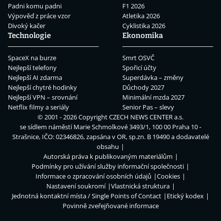
Padni komu padni
F1 2026
Výpověď z práce vzor
Atletika 2026
Divoký kačer
Cyklistika 2026
Technologie
Ekonomika
SpaceX na burze
Smrt OSVČ
Nejlepší telefony
Spořicí účty
Nejlepší AI zdarma
Superdávka – změny
Nejlepší chytré hodinky
Důchody 2027
Nejlepší VPN – srovnání
Minimální mzda 2027
Netflix filmy a seriály
Senior Pas – slevy
© 2001 - 2026 Copyright
CZECH NEWS CENTER a.s.
se sídlem náměstí Marie Schmolkové 3493/1, 100 00 Praha 10 -
Strašnice, IČO: 02346826, zapsána v OR, sp.zn. B 19490 a dodavatelé
obsahu
Autorská práva k publikovaným materiálům
Podmínky pro užívání služby informační společnosti
Informace o zpracování osobních údajů
Cookies
Nastavení soukromí
Vlastnická struktura
Jednotná kontaktní místa / Single Points of Contact
Etický kodex
Povinně zveřejňované informace