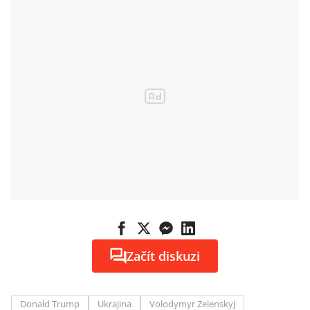
Začít diskuzi
Donald Trump
Ukrajina
Volodymyr Zelenskyj