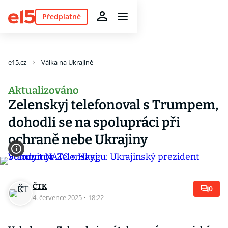
Předplatné
e15.cz
Válka na Ukrajině
Aktualizováno
Zelenskyj telefonoval s Trumpem,
dohodli se na spolupráci při
ochraně nebe Ukrajiny
ČTK
0
4. července 2025
·
18:22