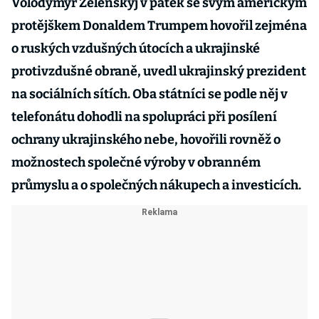
Volodymyr Zelenskyj v pátek se svým americkým
protějškem Donaldem Trumpem hovořil zejména
o ruských vzdušných útocích a ukrajinské
protivzdušné obraně, uvedl ukrajinský prezident
na sociálních sítích. Oba státníci se podle něj v
telefonátu dohodli na spolupráci při posílení
ochrany ukrajinského nebe, hovořili rovněž o
možnostech společné výroby v obranném
průmyslu a o společných nákupech a investicích.