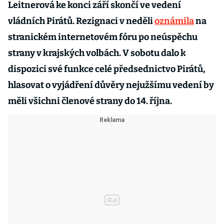
Leitnerová ke konci září skončí ve vedení
vládních Pirátů. Rezignaci v neděli
oznámila
na
stranickém internetovém fóru po neúspěchu
strany v krajských volbách. V sobotu dalo k
dispozici své funkce celé předsednictvo Pirátů,
hlasovat o vyjádření důvěry nejužšímu vedení by
měli všichni členové strany do 14. října.