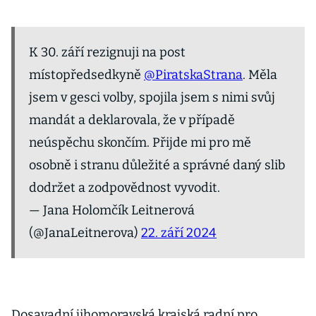
K 30. září rezignuji na post
místopředsedkyně
@PiratskaStrana
. Měla
jsem v gesci volby, spojila jsem s nimi svůj
mandát a deklarovala, že v případě
neúspěchu skončím. Přijde mi pro mě
osobně i stranu důležité a správné daný slib
dodržet a zodpovědnost vyvodit.
— Jana Holomčík Leitnerová
(@JanaLeitnerova)
22. září 2024
Dosavadní jihomoravská krajská radní pro