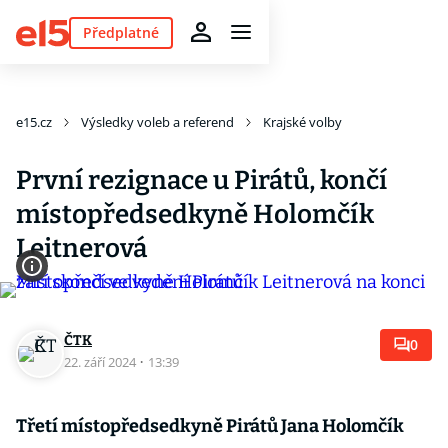
Předplatné
e15.cz
Výsledky voleb a referend
Krajské volby
První rezignace u Pirátů, končí
místopředsedkyně Holomčík
Leitnerová
ČTK
0
22. září 2024
·
13:39
Třetí místopředsedkyně Pirátů Jana Holomčík