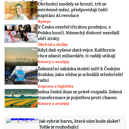
Obchodní modely se hroutí, trh se
extrémně mění, předpovídají čeští
kapitáni AI revoluce
Byznys
V Česku otevřel třicátou prodejnu, v
Polsku končí. Německý diskont nezvládl
obří ztráty
Obchod a služby
Když daň vyžene zlatá vejce. Kalifornie
chce zdanit miliardáře, ti raději utíkají
Názory a analýzy
Železniční zakázka století míří k Českým
drahám. Jako vítěze je schválili středočeští
radní
Doprava a logistika
Jedna česká iluze se právě rozpadá. Zelená
transformace je pojistkou proti chaosu
Názory a analýzy
Jak vybrat barvu, která vám bude slušet?
Tohle je rozhodující