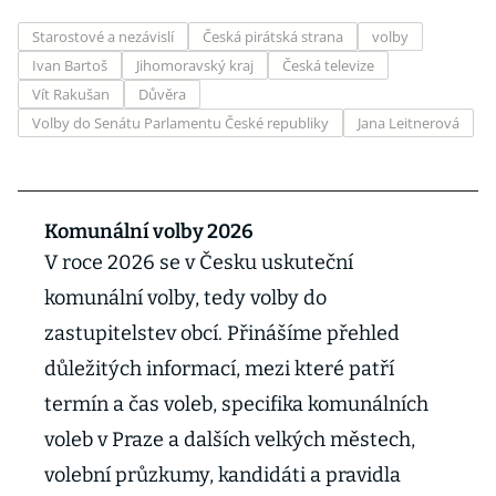
Starostové a nezávislí
Česká pirátská strana
volby
Ivan Bartoš
Jihomoravský kraj
Česká televize
Vít Rakušan
Důvěra
Volby do Senátu Parlamentu České republiky
Jana Leitnerová
Komunální volby 2026
V roce 2026 se v Česku uskuteční
komunální volby, tedy volby do
zastupitelstev obcí. Přinášíme přehled
důležitých informací, mezi které patří
termín a čas voleb, specifika komunálních
voleb v Praze a dalších velkých městech,
volební průzkumy, kandidáti a pravidla