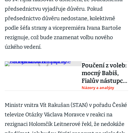
předsednictvu vyjadřuje důvěru. Pokud
předsednictvo důvěru nedostane, kolektivně
podle šéfa strany a vicepremiéra Ivana Bartoše
rezignuje, což bude znamenat volbu nového
úzkého vedení.
Poučení z voleb:
mocný Babiš,
Fialův nástupce,
naděje lidovců a
Názory a analýzy
pirátské harakiri
Ministr vnitra Vít Rakušan (STAN) v pořadu České
televize Otázky Václava Moravce v reakci na
rezignaci Holomčík Leitnerové řekl, že nedokáže