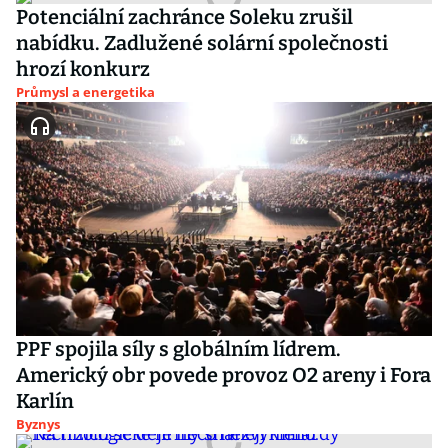
Potenciální zachránce Soleku zrušil
nabídku. Zadlužené solární společnosti
hrozí konkurz
Průmysl a energetika
PPF spojila síly s globálním lídrem.
Americký obr povede provoz O2 areny i Fora
Karlín
Byznys