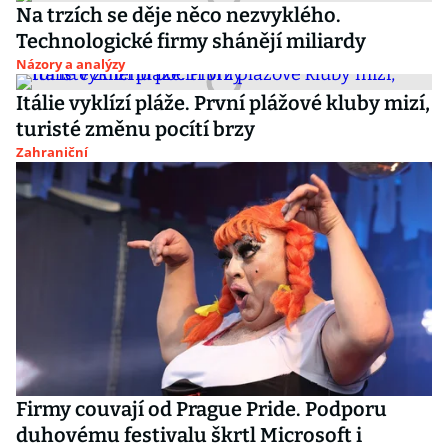
Na trzích se děje něco nezvyklého.
Technologické firmy shánějí miliardy
Názory a analýzy
Itálie vyklízí pláže. První plážové kluby mizí,
turisté změnu pocítí brzy
Zahraniční
Firmy couvají od Prague Pride. Podporu
duhovému festivalu škrtl Microsoft i