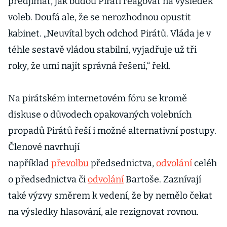
předjímat, jak budou Piráti reagovat na výsledek
voleb. Doufá ale, že se nerozhodnou opustit
kabinet. „Neuvítal bych odchod Pirátů. Vláda je v
téhle sestavě vládou stabilní, vyjadřuje už tři
roky, že umí najít správná řešení,“ řekl.
Na pirátském internetovém fóru se kromě
diskuse o důvodech opakovaných volebních
propadů Pirátů řeší i možné alternativní postupy.
Členové navrhují
například
převolbu
předsednictva,
odvolání
celéh
o předsednictva či
odvolání
Bartoše. Zaznívají
také výzvy směrem k vedení, že by nemělo čekat
na výsledky hlasování, ale rezignovat rovnou.