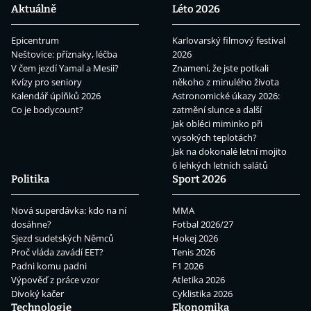
Aktuálně
Léto 2026
Epicentrum
Karlovarský filmový festival
Neštovice: příznaky, léčba
2026
V čem jezdí Yamal a Mesii?
Znamení, že jste potkali
Kvízy pro seniory
někoho z minulého života
Kalendář úplňků 2026
Astronomické úkazy 2026:
Co je bodycount?
zatmění slunce a další
Jak obléci miminko při
vysokých teplotách?
Jak na dokonalé letní mojito
6 lehkých letních salátů
Politika
Sport 2026
Nová superdávka: kdo na ní
MMA
dosáhne?
Fotbal 2026/27
Sjezd sudetských Němců
Hokej 2026
Proč vláda zavádí EET?
Tenis 2026
Padni komu padni
F1 2026
Výpověď z práce vzor
Atletika 2026
Divoký kačer
Cyklistika 2026
Technologie
Ekonomika