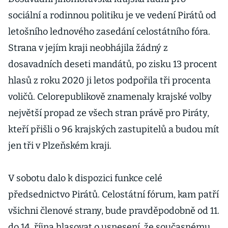
sociální a rodinnou politiku je ve vedení Pirátů od
letošního lednového zasedání celostátního fóra.
Strana v jejím kraji neobhájila žádný z
dosavadních deseti mandátů, po zisku 13 procent
hlasů z roku 2020 ji letos podpořila tři procenta
voličů. Celorepublikově znamenaly krajské volby
největší propad ze všech stran právě pro Piráty,
kteří přišli o 96 krajských zastupitelů a budou mít
jen tři v Plzeňském kraji.
V sobotu dalo k dispozici funkce celé
předsednictvo Pirátů. Celostátní fórum, kam patří
všichni členové strany, bude pravděpodobně od 11.
do 14. října hlasovat o usnesení, že současnému