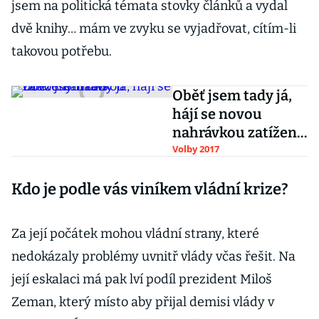
jsem na politická témata stovky článků a vydal
dvě knihy… mám ve zvyku se vyjadřovat, cítím-li
takovou potřebu.
Oběť jsem tady já,
hájí se novou
nahrávkou zatížený
Babiš
Volby 2017
Kdo je podle vás viníkem vládní krize?
Za její počátek mohou vládní strany, které
nedokázaly problémy uvnitř vlády včas řešit. Na
její eskalaci má pak lví podíl prezident Miloš
Zeman, který místo aby přijal demisi vlády v