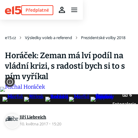
Předplatné
e15.cz
Výsledky voleb a referend
Prezidentské volby 2018
Horáček: Zeman má lví podíl na
vládní krizi, s radostí bych si to s
ním vyříkal
6
Fotogalerie
Jiří Liebreich
10. května 2017
·
15:20