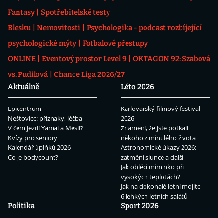
Fantasy
Spotřebitelské testy
Blesku
Nemovitosti
Psychologika - podcast rozbíjející
psychologické mýty
Fotbalové přestupy
ONLINE
Eventový prostor Level 9
OKTAGON 92: Szabová
vs. Pudilová
Chance Liga 2026/27
Aktuálně
Léto 2026
Epicentrum
Karlovarský filmový festival
Neštovice: příznaky, léčba
2026
V čem jezdí Yamal a Mesii?
Znamení, že jste potkali
Kvízy pro seniory
někoho z minulého života
Kalendář úplňků 2026
Astronomické úkazy 2026:
Co je bodycount?
zatmění slunce a další
Jak obléci miminko při
vysokých teplotách?
Jak na dokonalé letní mojito
6 lehkých letních salátů
Politika
Sport 2026