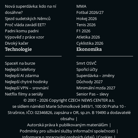
Nová superdávka: kdo na ní
MMA
dosáhne?
Fotbal 2026/27
Sjezd sudetských Němců
Hokej 2026
Proč vláda zavádí EET?
Tenis 2026
Padni komu padni
F1 2026
Výpověď z práce vzor
Atletika 2026
Divoký kačer
Cyklistika 2026
Technologie
Ekonomika
SpaceX na burze
Smrt OSVČ
Nejlepší telefony
Spořicí účty
Nejlepší AI zdarma
Superdávka – změny
Nejlepší chytré hodinky
Důchody 2027
Nejlepší VPN – srovnání
Minimální mzda 2027
Netflix filmy a seriály
Senior Pas – slevy
© 2001 - 2026 Copyright
CZECH NEWS CENTER a.s.
se sídlem náměstí Marie Schmolkové 3493/1, 100 00 Praha 10 -
Strašnice, IČO: 02346826, zapsána v OR, sp.zn. B 19490 a dodavatelé
obsahu
Autorská práva k publikovaným materiálům
Podmínky pro užívání služby informační společnosti
Informace o zpracování osobních údajů
Cookies