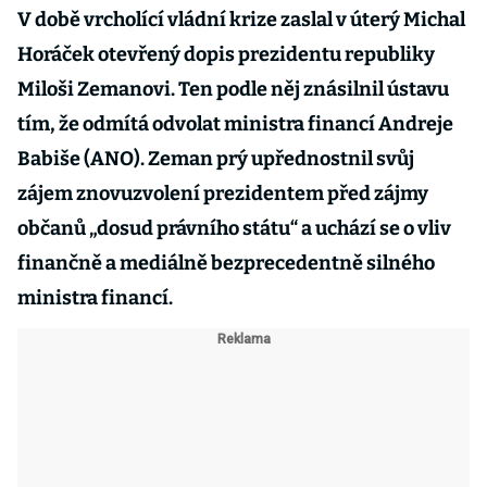
V době vrcholící vládní krize zaslal v úterý Michal
Horáček otevřený dopis prezidentu republiky
Miloši Zemanovi. Ten podle něj znásilnil ústavu
tím, že odmítá odvolat ministra financí Andreje
Babiše (ANO). Zeman prý upřednostnil svůj
zájem znovuzvolení prezidentem před zájmy
občanů „dosud právního státu“ a uchází se o vliv
finančně a mediálně bezprecedentně silného
ministra financí.