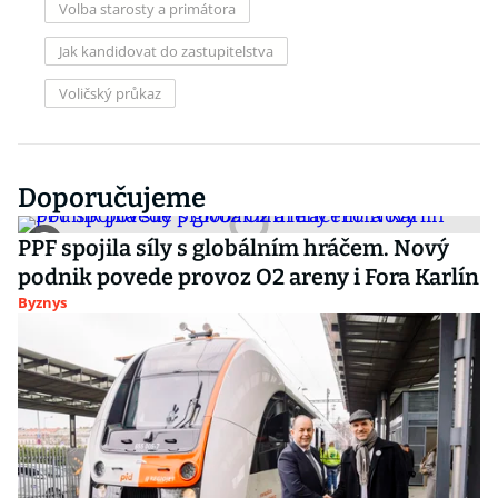
Volba starosty a primátora
Jak kandidovat do zastupitelstva
Voličský průkaz
Doporučujeme
PPF spojila síly s globálním hráčem. Nový
podnik povede provoz O2 areny i Fora Karlín
Byznys