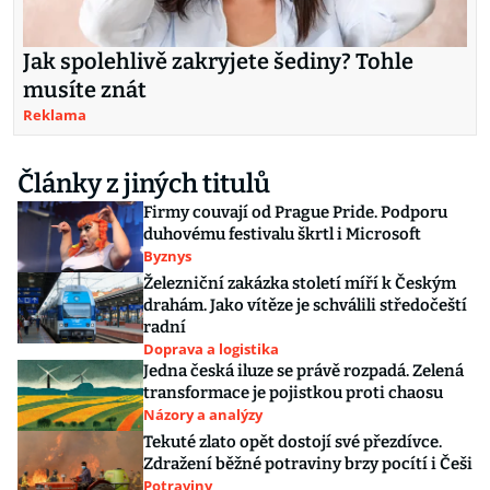
Jak spolehlivě zakryjete šediny? Tohle
musíte znát
Reklama
Články z jiných titulů
Firmy couvají od Prague Pride. Podporu
duhovému festivalu škrtl i Microsoft
Byznys
Železniční zakázka století míří k Českým
drahám. Jako vítěze je schválili středočeští
radní
Doprava a logistika
Jedna česká iluze se právě rozpadá. Zelená
transformace je pojistkou proti chaosu
Názory a analýzy
Tekuté zlato opět dostojí své přezdívce.
Zdražení běžné potraviny brzy pocítí i Češi
Potraviny