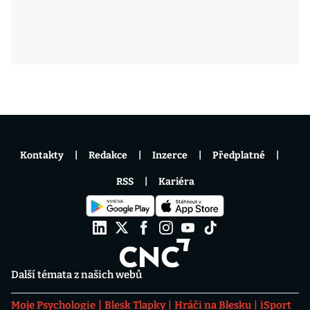
Kontakty
Redakce
Inzerce
Předplatné
RSS
Kariéra
Další témata z našich webů
Moje Psychologie
Blesk Tlapky
Hráči na Blesku
iSport