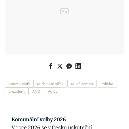
Andrej Babiš
Michal Horáček
Miloš Zeman
Politika
prezident
ANO
Volby
Komunální volby 2026
V roce 2026 se v Česku uskuteční