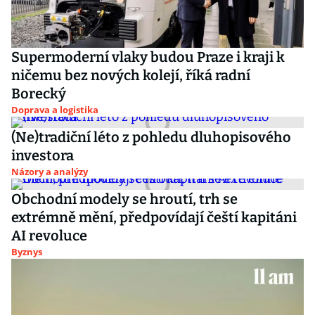
Supermoderní vlaky budou Praze i kraji k
ničemu bez nových kolejí, říká radní
Borecký
Doprava a logistika
(Ne)tradiční léto z pohledu dluhopisového
investora
Názory a analýzy
Obchodní modely se hroutí, trh se
extrémně mění, předpovídají čeští kapitáni
AI revoluce
Byznys