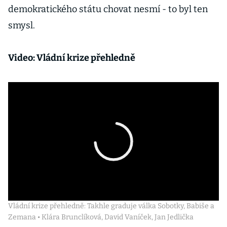
demokratického státu chovat nesmí - to byl ten
smysl.
Video: Vládní krize přehledně
Vládní krize přehledně: Takhle graduje válka Sobotky, Babiše a
Zemana • Klára Brunclíková, David Vaníček, Jan Jedlička