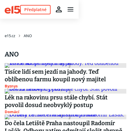
Předplatné
e15.cz
ANO
ANO
Tisíce lidí sem jezdí na jahody. Teď
oblíbenou farmu koupil nový majitel
Byznys
Lék na rakovinu prsu stále chybí. Stát
povolil dosud neobvyklý postup
Domácí
Do čela Letiště Praha nastoupil Radomír
Lašák. Odbory zatím odmítají složit zbraně