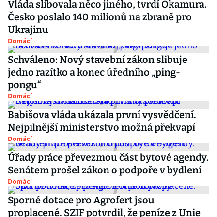
Vláda slibovala něco jiného, tvrdí Okamura.
Česko poslalo 140 milionů na zbraně pro
Ukrajinu
Domácí
Schváleno: Nový stavební zákon slibuje
jedno razítko a konec úředního „ping-
pongu“
Domácí
Babišova vláda ukázala první vysvědčení.
Nejpilnější ministerstvo možná překvapí
Domácí
Úřady práce převezmou část bytové agendy.
Senátem prošel zákon o podpoře v bydlení
Domácí
Sporné dotace pro Agrofert jsou
proplacené. SZIF potvrdil, že peníze z Unie