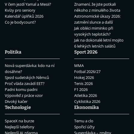
V čem jezdí Yamal a Mesii?
Znamení, že jste potkali
Kvízy pro seniory
někoho z minulého života
Kalendář úplňků 2026
Astronomické úkazy 2026:
Co je bodycount?
zatmění slunce a další
Jak obléci miminko při
vysokých teplotách?
Jak na dokonalé letní mojito
6 lehkých letních salátů
Politika
Sport 2026
Nová superdávka: kdo na ní
MMA
dosáhne?
Fotbal 2026/27
Sjezd sudetských Němců
Hokej 2026
Proč vláda zavádí EET?
Tenis 2026
Padni komu padni
F1 2026
Výpověď z práce vzor
Atletika 2026
Divoký kačer
Cyklistika 2026
Technologie
Ekonomika
SpaceX na burze
Temu a clo
Nejlepší telefony
Spořicí účty
Nejlepší AI zdarma
Superdávka – změny