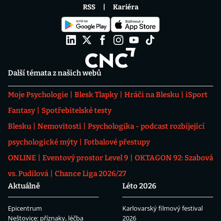
RSS
Kariéra
Další témata z našich webů
Moje Psychologie
Blesk Tlapky
Hráči na Blesku
iSport
Fantasy
Spotřebitelské testy
Blesku
Nemovitosti
Psychologika - podcast rozbíjející
psychologické mýty
Fotbalové přestupy
ONLINE
Eventový prostor Level 9
OKTAGON 92: Szabová
vs. Pudilová
Chance Liga 2026/27
Aktuálně
Léto 2026
Epicentrum
Karlovarský filmový festival
Neštovice: příznaky, léčba
2026