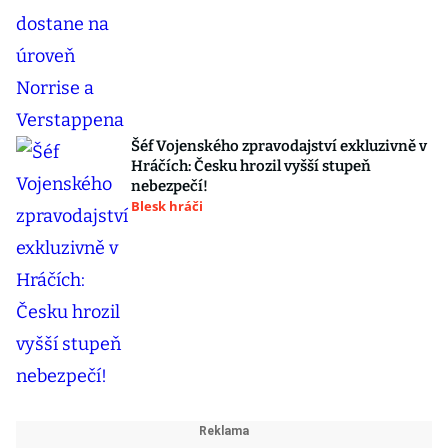
Šéf Vojenského zpravodajství exkluzivně v
Hráčích: Česku hrozil vyšší stupeň
nebezpečí!
Blesk hráči