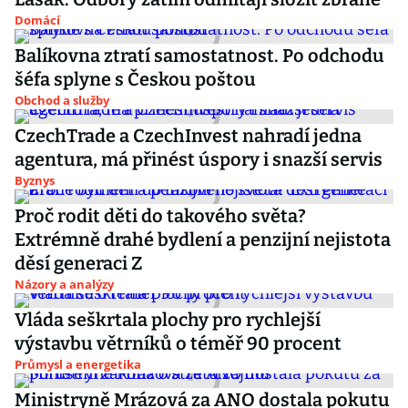
Domácí
Balíkovna ztratí samostatnost. Po odchodu
šéfa splyne s Českou poštou
Obchod a služby
CzechTrade a CzechInvest nahradí jedna
agentura, má přinést úspory i snazší servis
Byznys
Proč rodit děti do takového světa?
Extrémně drahé bydlení a penzijní nejistota
děsí generaci Z
Názory a analýzy
Vláda seškrtala plochy pro rychlejší
výstavbu větrníků o téměř 90 procent
Průmysl a energetika
Ministryně Mrázová za ANO dostala pokutu