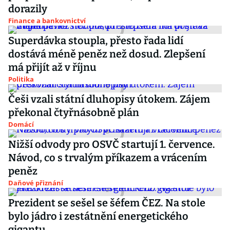
dorazily
Finance a bankovnictví
Superdávka stoupla, přesto řada lidí
dostává méně peněz než dosud. Zlepšení
má přijít až v říjnu
Politika
Češi vzali státní dluhopisy útokem. Zájem
překonal čtyřnásobně plán
Domácí
Nižší odvody pro OSVČ startují 1. července.
Návod, co s trvalým příkazem a vrácením
peněz
Daňové přiznání
Prezident se sešel se šéfem ČEZ. Na stole
bylo jádro i zestátnění energetického
gigantu