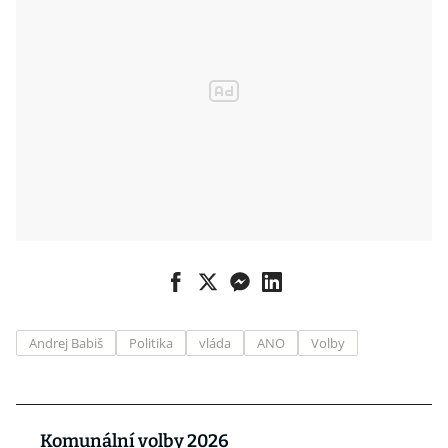
Andrej Babiš
Politika
vláda
ANO
Volby
Komunální volby 2026