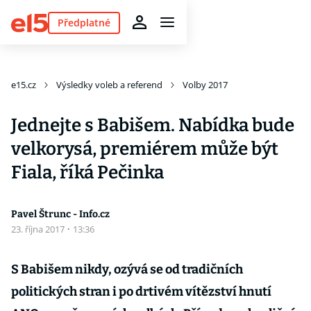
Předplatné
e15.cz
Výsledky voleb a referend
Volby 2017
Jednejte s Babišem. Nabídka bude
velkorysá, premiérem může být
Fiala, říká Pečinka
Pavel Štrunc - Info.cz
23. října 2017
·
13:36
S Babišem nikdy, ozývá se od tradičních
politických stran i po drtivém vítězství hnutí