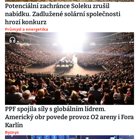
Potenciální zachránce Soleku zrušil
nabídku. Zadlužené solární společnosti
hrozí konkurz
Průmysl a energetika
PPF spojila síly s globálním lídrem.
Americký obr povede provoz O2 areny i Fora
Karlín
Byznys