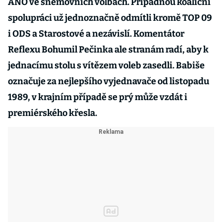
ANO ve sněmovních volbách. Případnou koaliční
spolupráci už jednoznačně odmítli kromě TOP 09
i ODS a Starostové a nezávislí. Komentátor
Reflexu Bohumil Pečinka ale stranám radí, aby k
jednacímu stolu s vítězem voleb zasedli. Babiše
označuje za nejlepšího vyjednavače od listopadu
1989, v krajním případě se prý může vzdát i
premiérského křesla.