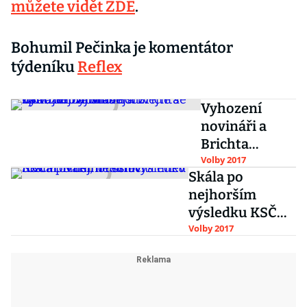
můžete vidět ZDE
.
Bohumil Pečinka je komentátor
týdeníku
Reflex
Vyhození
novináři a
Brichta
zpívající
Volby 2017
Skála po
hymnu.
nejhorším
Podívejte se
výsledku KSČM:
na to
Musíme oslovit
Volby 2017
nejzajímavější
rozčarování,
z Okamurova
frustraci a hněv
štábu