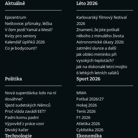
Aktuálně
Léto 2026
Epicentrum
Karlovarský filmový festival
Neštovice: příznaky, léčba
2026
V čem jezdí Yamal a Mesii?
Znamení, že jste potkali
Kvízy pro seniory
někoho z minulého života
Kalendář úplňků 2026
Astronomické úkazy 2026:
Co je bodycount?
zatmění slunce a další
Jak obléci miminko při
vysokých teplotách?
Jak na dokonalé letní mojito
6 lehkých letních salátů
Politika
Sport 2026
Nová superdávka: kdo na ní
MMA
dosáhne?
Fotbal 2026/27
Sjezd sudetských Němců
Hokej 2026
Proč vláda zavádí EET?
Tenis 2026
Padni komu padni
F1 2026
Výpověď z práce vzor
Atletika 2026
Divoký kačer
Cyklistika 2026
Technologie
Ekonomika