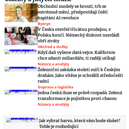
Obchodní modely se hroutí, trh se
extrémně mění, předpovídají čeští
kapitáni AI revoluce
Byznys
V Česku otevřel třicátou prodejnu, v
Polsku končí. Německý diskont nezvládl
obří ztráty
Obchod a služby
Když daň vyžene zlatá vejce. Kalifornie
chce zdanit miliardáře, ti raději utíkají
Názory a analýzy
Železniční zakázka století míří k Českým
drahám. Jako vítěze je schválili středočeští
radní
Doprava a logistika
Jedna česká iluze se právě rozpadá. Zelená
transformace je pojistkou proti chaosu
Názory a analýzy
Jak vybrat barvu, která vám bude slušet?
Tohle je rozhodující