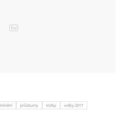
 mínění
průzkumy
Volby
volby 2017