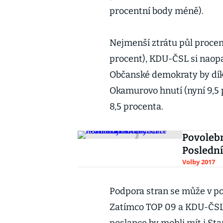
procentní body méně).
Nejmenší ztrátu půl proce
procent), KDU-ČSL si naopa
Občanské demokraty by díky
Okamurovo hnutí (nyní 9,5 p
8,5 procenta.
Povolebn
Poslední
Volby 2017
Podpora stran se může v p
Zatímco TOP 09 a KDU-ČSL