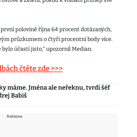
rostové a Zelení, pokud k volbám přimějí své
 první polovině října 64 procent dotázaných,
jovým průzkumem o čtyři procentní body více.
e bylo účastí jisto," upozornil Median.
lbách čtěte zde >>>
y máme. Jména ale neřeknu, tvrdí šéf
rej Babiš