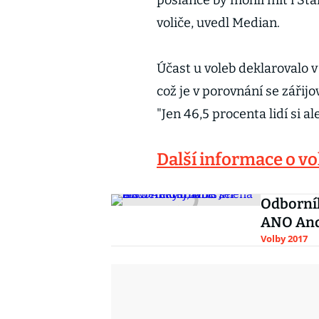
poslance by mohli mít i Sta
voliče, uvedl Median.
Účast u voleb deklarovalo v
což je v porovnání se záři
"Jen 46,5 procenta lidí si al
Další informace o vo
Odborník
ANO And
Volby 2017