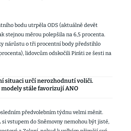
ntního bodu utrpěla ODS (aktuálně devět
k stejnou měrou polepšila na 6,5 procenta.
 nárůstu o tři procentní body předstihlo
rocenta), lidovcům odskočili Piráti ze šesti na
í situaci určí nerozhodnutí voliči.
 modely stále favorizují ANO
osledním předvolebním týdnu velmi měnit.
 si vstupem do Sněmovny nemohou být jisté,