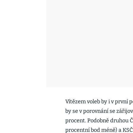
Vítězem voleb by i v první 
by se v porovnání se zářijo
procent. Podobně druhou ČS
procentní bod méně) a KSČM