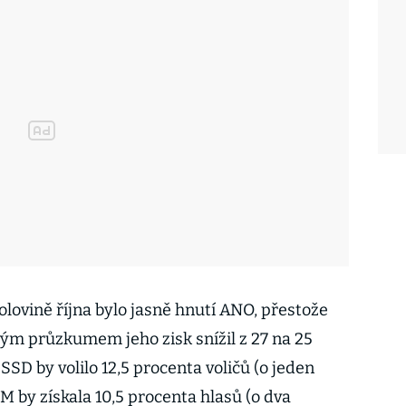
polovině října bylo jasně hnutí ANO, přestože
vým průzkumem jeho zisk snížil z 27 na 25
SD by volilo 12,5 procenta voličů (o jeden
 by získala 10,5 procenta hlasů (o dva