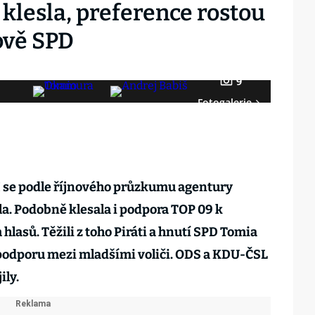
klesla, preference rostou
ově SPD
9
Fotogalerie
 se podle říjnového průzkumu agentury
la. Podobně klesala i podpora TOP 09 k
lasů. Těžili z toho Piráti a hnutí SPD Tomia
 podporu mezi mladšími voliči. ODS a KDU-ČSL
ily.