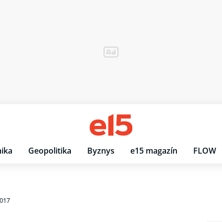
ika
Geopolitika
Byznys
e15 magazín
FLOW
2017