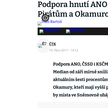
Podpora hnutí ANO 
Pirátům a Okamur
ČTK
16. října 2017
·
14:12
Podpora ANO, ČSSD i KSČM
Median od září mírně sníži
aktuálním šesti procentům h
Okamury, kteří mají vyšší
by místa ve Sněmovně uháj