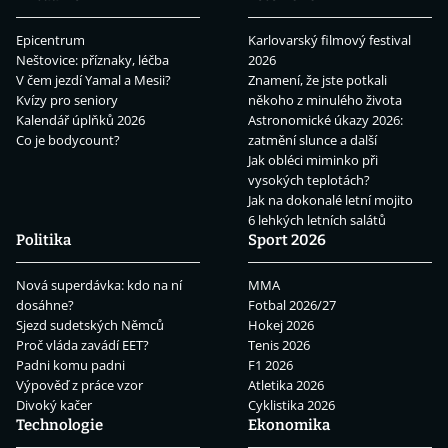
Epicentrum
Karlovarský filmový festival
Neštovice: příznaky, léčba
2026
V čem jezdí Yamal a Mesii?
Znamení, že jste potkali
Kvízy pro seniory
někoho z minulého života
Kalendář úplňků 2026
Astronomické úkazy 2026:
Co je bodycount?
zatmění slunce a další
Jak obléci miminko při
vysokých teplotách?
Jak na dokonalé letní mojito
6 lehkých letních salátů
Politika
Sport 2026
Nová superdávka: kdo na ní
MMA
dosáhne?
Fotbal 2026/27
Sjezd sudetských Němců
Hokej 2026
Proč vláda zavádí EET?
Tenis 2026
Padni komu padni
F1 2026
Výpověď z práce vzor
Atletika 2026
Divoký kačer
Cyklistika 2026
Technologie
Ekonomika