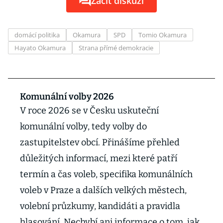
Začít diskuzi
domácí politika
Okamura
SPD
Tomio Okamura
Hayato Okamura
Strana přímé demokracie
Komunální volby 2026
V roce 2026 se v Česku uskuteční
komunální volby, tedy volby do
zastupitelstev obcí. Přinášíme přehled
důležitých informací, mezi které patří
termín a čas voleb, specifika komunálních
voleb v Praze a dalších velkých městech,
volební průzkumy, kandidáti a pravidla
hlasování. Nechybí ani informace o tom, jak