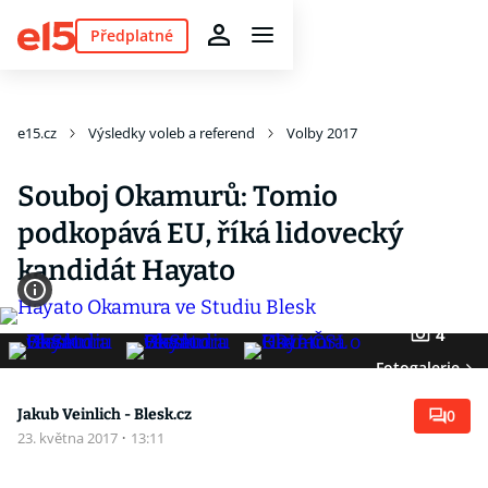
Předplatné
e15.cz
Výsledky voleb a referend
Volby 2017
Souboj Okamurů: Tomio
podkopává EU, říká lidovecký
kandidát Hayato
4
Fotogalerie
Jakub Veinlich - Blesk.cz
0
23. května 2017
·
13:11