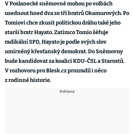
V Poslanecké sněmovně mohou po volbách
usednout hned dva ze tří bratrů Okamurových. Po
Tomiovi chce zkusit politickou dráhu také jeho
starší bratr Hayato. Zatímco Tomio šéfuje
radikální SPD, Hayato je podle svých slov
umírněný křesťanský demokrat. Do Sněmovny
bude kandidovat za koalici KDU-ČSL a Starostů.
V rozhovoru pro Blesk.cz prozradil i něco
z rodinné historie.