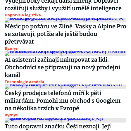
Výdejní boxy čekají další změny. Dopravci
rozšiřují služby i využití umělé inteligence
Doprava a logistika
Měsíc po požáru ve Zlíně. Vasky a Alpine Pro
se zotavují, potíže ale ještě budou
přetrvávat
Byznys
AI asistenti začínají nakupovat za lidi.
Obchodníci se připravují na nový prodejní
kanál
Technologie a média
Český prodejce telefonů míří k pěti
miliardám. Pomohl mu obchod s Googlem
na několika trzích v Evropě
Byznys
Tuto dopravní značku Češi neznají. Její