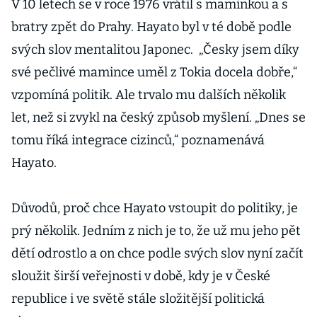
V 10 letech se v roce 1976 vrátil s maminkou a s
bratry zpět do Prahy. Hayato byl v té době podle
svých slov mentalitou Japonec.
„Česky jsem díky
své pečlivé mamince uměl z Tokia docela dobře,“
vzpomíná politik. Ale trvalo mu dalších několik
let, než si zvykl na český způsob myšlení. „Dnes se
tomu říká integrace cizinců,“ poznamenává
Hayato.
Důvodů, proč chce Hayato vstoupit do politiky, je
prý několik. Jedním z nich je to, že už mu jeho pět
dětí odrostlo a on chce podle svých slov nyní začít
sloužit širší veřejnosti v době, kdy je v České
republice i ve světě stále složitější politická