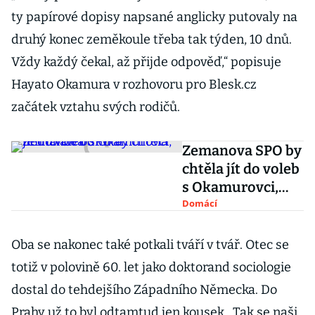
ty papírové dopisy napsané anglicky putovaly na
druhý konec zeměkoule třeba tak týden, 10 dnů.
Vždy každý čekal, až přijde odpověď,“ popisuje
Hayato Okamura v rozhovoru pro Blesk.cz
začátek vztahu svých rodičů.
Zemanova SPO by
chtěla jít do voleb
s Okamurovci,
ten to ale odmítá
Domácí
Oba se nakonec také potkali tváří v tvář. Otec se
totiž v polovině 60. let jako doktorand sociologie
dostal do tehdejšího Západního Německa. Do
Prahy už to byl odtamtud jen kousek.
„Tak se naši