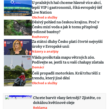
U pražských hal chceme hlavně více akcí,
lepší VIP i gastronomii, říká evropský šéf
Live Nation
Obchod a služby
Děsivý pohled na českou krajinu. Proč v
Česku mizí voda a jak k tomu přispívají
rodinné bazény?
Rozhovory
Za státní dluhy Česko platí čtvrté nejvyšší
úroky v Evropské unii
Názory a analýzy
Vláda proškrtala mapu větrných zón.
Podívejte se, jestli ta u vaší chalupy zůstala
Domácí
Češi propadli motorkám. Král trhu těží z
trendu, který jiné děsí
Obchod a služby
Chcete barvit vlasy šetrněji? Zjistěte, co
dokážou květinové oleje
Reklama