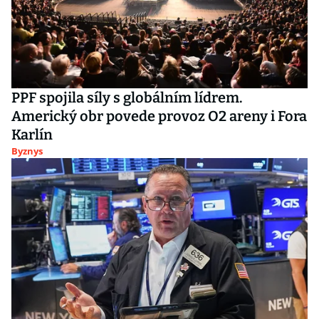
PPF spojila síly s globálním lídrem.
Americký obr povede provoz O2 areny i Fora
Karlín
Byznys