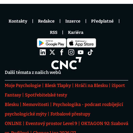
Kontakty
Redakce
Inzerce
Předplatné
RSS
Kariéra
Další témata z našich webů
Moje Psychologie
Blesk Tlapky
Hráči na Blesku
iSport
Fantasy
Spotřebitelské testy
Blesku
Nemovitosti
Psychologika - podcast rozbíjející
psychologické mýty
Fotbalové přestupy
ONLINE
Eventový prostor Level 9
OKTAGON 92: Szabová
vs. Pudilová
Chance Liga 2026/27