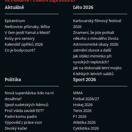
Aktuálně
Léto 2026
Epicentrum
Karlovarský filmový festival
Neštovice: příznaky, léčba
2026
V čem jezdí Yamal a Mesii?
Znamení, že jste potkali
Kvízy pro seniory
někoho z minulého života
Kalendář úplňků 2026
Astronomické úkazy 2026:
Co je bodycount?
zatmění slunce a další
Jak obléci miminko při
vysokých teplotách?
Jak na dokonalé letní mojito
6 lehkých letních salátů
Politika
Sport 2026
Nová superdávka: kdo na ní
MMA
dosáhne?
Fotbal 2026/27
Sjezd sudetských Němců
Hokej 2026
Proč vláda zavádí EET?
Tenis 2026
Padni komu padni
F1 2026
Výpověď z práce vzor
Atletika 2026
Divoký kačer
Cyklistika 2026