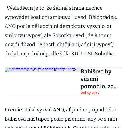
"Výsledkem je to, že žádná strana nechce
vypovědět koaliční smlouvu," uvedl Bělobrádek.
ANO podle něj sociální demokraty vyzvalo, ať
smlouvu vypoví, ale Sobotka uvedl, že k tomu
nevidí důvod. "A jestli chtějí oni, ať si ji vypoví,"
dodal na jednání podle šéfa KDU-ČSL Sobotka.
Babišovi by
vězení
pomohlo, za
nahrávkami
Volby 2017
může být ČSSD
i policie, říká
Premiér také vyzval ANO, ať jméno případného
politolog Pehe
Babišova nástupce pošle písemně, aby se s ním