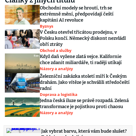
Články z jiných titulů
Obchodní modely se hroutí, trh se
extrémně mění, předpovídají čeští
kapitáni AI revoluce
Byznys
V Česku otevřel třicátou prodejnu, v
Polsku končí. Německý diskont nezvládl
obří ztráty
Obchod a služby
Když daň vyžene zlatá vejce. Kalifornie
chce zdanit miliardáře, ti raději utíkají
Názory a analýzy
Železniční zakázka století míří k Českým
drahám. Jako vítěze je schválili středočeští
radní
Doprava a logistika
Jedna česká iluze se právě rozpadá. Zelená
transformace je pojistkou proti chaosu
Názory a analýzy
Jak vybrat barvu, která vám bude slušet?