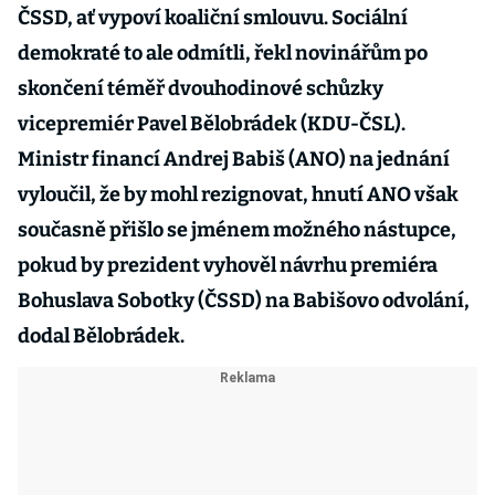
ČSSD, ať vypoví koaliční smlouvu. Sociální
demokraté to ale odmítli, řekl novinářům po
skončení téměř dvouhodinové schůzky
vicepremiér Pavel Bělobrádek (KDU-ČSL).
Ministr financí Andrej Babiš (ANO) na jednání
vyloučil, že by mohl rezignovat, hnutí ANO však
současně přišlo se jménem možného nástupce,
pokud by prezident vyhověl návrhu premiéra
Bohuslava Sobotky (ČSSD) na Babišovo odvolání,
dodal Bělobrádek.