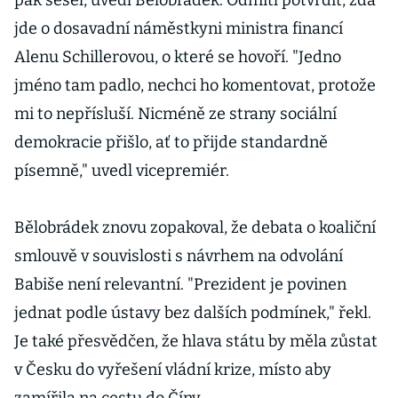
pak sešel, uvedl Bělobrádek. Odmítl potvrdit, zda
jde o dosavadní náměstkyni ministra financí
Alenu Schillerovou, o které se hovoří. "Jedno
jméno tam padlo, nechci ho komentovat, protože
mi to nepřísluší. Nicméně ze strany sociální
demokracie přišlo, ať to přijde standardně
písemně," uvedl vicepremiér.
Bělobrádek znovu zopakoval, že debata o koaliční
smlouvě v souvislosti s návrhem na odvolání
Babiše není relevantní. "Prezident je povinen
jednat podle ústavy bez dalších podmínek," řekl.
Je také přesvědčen, že hlava státu by měla zůstat
v Česku do vyřešení vládní krize, místo aby