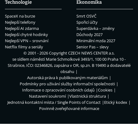
Technologie
Ekonomika
SpaceX na burze
Smrt OSVČ
Nejlepší telefony
Spořicí účty
Nejlepší AI zdarma
Superdávka – změny
Nejlepší chytré hodinky
Důchody 2027
Nejlepší VPN – srovnání
Minimální mzda 2027
Netflix filmy a seriály
Senior Pas – slevy
© 2001 - 2026 Copyright
CZECH NEWS CENTER a.s.
se sídlem náměstí Marie Schmolkové 3493/1, 100 00 Praha 10 -
Strašnice, IČO: 02346826, zapsána v OR, sp.zn. B 19490 a dodavatelé
obsahu
Autorská práva k publikovaným materiálům
Podmínky pro užívání služby informační společnosti
Informace o zpracování osobních údajů
Cookies
Nastavení soukromí
Vlastnická struktura
Jednotná kontaktní místa / Single Points of Contact
Etický kodex
Povinně zveřejňované informace