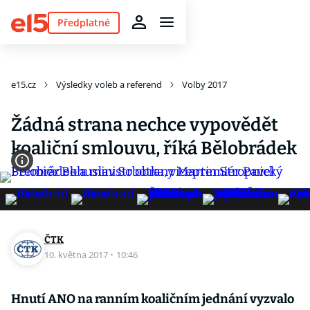
Předplatné
e15.cz
Výsledky voleb a referend
Volby 2017
Žádná strana nechce vypovědět
koaliční smlouvu, říká Bělobrádek
ČTK
10. května 2017
·
10:46
Hnutí ANO na ranním koaličním jednání vyzvalo