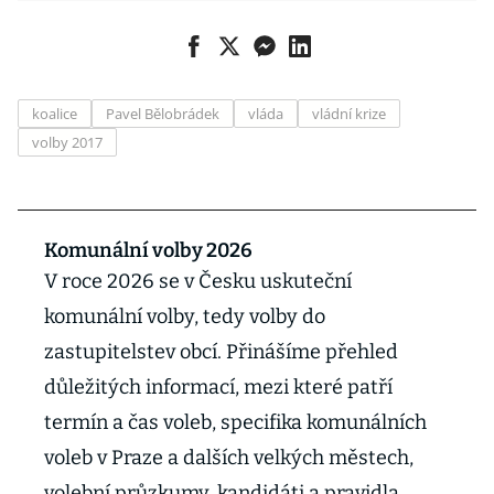
koalice
Pavel Bělobrádek
vláda
vládní krize
volby 2017
Komunální volby 2026
V roce 2026 se v Česku uskuteční
komunální volby, tedy volby do
zastupitelstev obcí. Přinášíme přehled
důležitých informací, mezi které patří
termín a čas voleb, specifika komunálních
voleb v Praze a dalších velkých městech,
volební průzkumy, kandidáti a pravidla