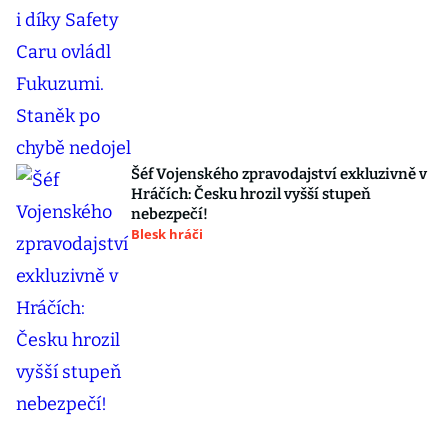
Šéf Vojenského zpravodajství exkluzivně v
Hráčích: Česku hrozil vyšší stupeň
nebezpečí!
Blesk hráči