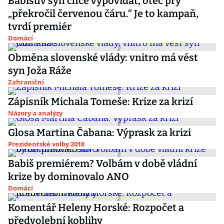
Babišův syn chce vypovídat, otec prý
„překročil červenou čáru.“ Je to kampaň,
tvrdí premiér
Domácí
Obměna slovenské vlády: vnitro má vést
syn Joža Ráže
Zahraniční
Zápisník Michala Tomeše: Krize za krizí
Názory a analýzy
Glosa Martina Čabana: Výprask za krizi
Prezidentské volby 2018
Babiš premiérem? Volbám v době vládní
krize by dominovalo ANO
Domácí
Komentář Heleny Horské: Rozpočet a
předvolební koblihy