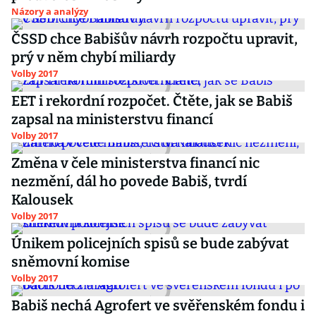
Názory a analýzy
ČSSD chce Babišův návrh rozpočtu upravit,
prý v něm chybí miliardy
Volby 2017
EET i rekordní rozpočet. Čtěte, jak se Babiš
zapsal na ministerstvu financí
Volby 2017
Změna v čele ministerstva financí nic
nezmění, dál ho povede Babiš, tvrdí
Kalousek
Volby 2017
Únikem policejních spisů se bude zabývat
sněmovní komise
Volby 2017
Babiš nechá Agrofert ve svěřenském fondu i