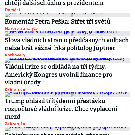
chtějí další schůzku s prezidentem
Domácí
Komentář Petra Peška: Střet tří světů
Názory a analýzy
Slova vládních stran o předčasných volbách
nelze brát vážně, říká politolog Jüptner
Rozhovory
Vládní krize se odkládá na tři týdny.
Americký Kongres uvolnil finance pro
vládní úřady
Zahraniční
Trump ohlásil třítýdenní přestávku
rozpočtové vládní krize. Chce vyplacení
mezd
Zahraniční