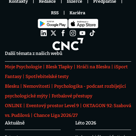
Kontakty
Redakce
Inzerce
Předplatné
RSS
Kariéra
Další témata z našich webů
Moje Psychologie
Blesk Tlapky
Hráči na Blesku
iSport
Fantasy
Spotřebitelské testy
Blesku
Nemovitosti
Psychologika - podcast rozbíjející
psychologické mýty
Fotbalové přestupy
ONLINE
Eventový prostor Level 9
OKTAGON 92: Szabová
vs. Pudilová
Chance Liga 2026/27
Aktuálně
Léto 2026