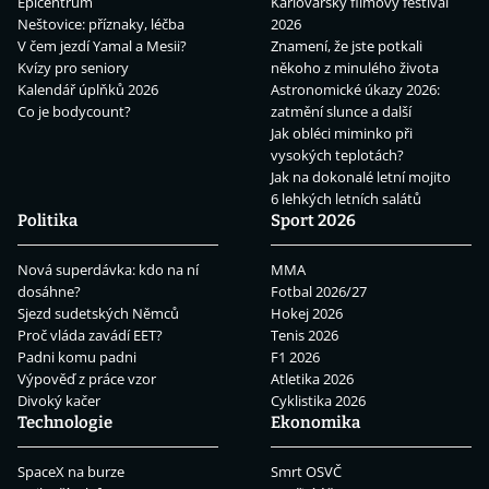
Epicentrum
Karlovarský filmový festival
Neštovice: příznaky, léčba
2026
V čem jezdí Yamal a Mesii?
Znamení, že jste potkali
Kvízy pro seniory
někoho z minulého života
Kalendář úplňků 2026
Astronomické úkazy 2026:
Co je bodycount?
zatmění slunce a další
Jak obléci miminko při
vysokých teplotách?
Jak na dokonalé letní mojito
6 lehkých letních salátů
Politika
Sport 2026
Nová superdávka: kdo na ní
MMA
dosáhne?
Fotbal 2026/27
Sjezd sudetských Němců
Hokej 2026
Proč vláda zavádí EET?
Tenis 2026
Padni komu padni
F1 2026
Výpověď z práce vzor
Atletika 2026
Divoký kačer
Cyklistika 2026
Technologie
Ekonomika
SpaceX na burze
Smrt OSVČ