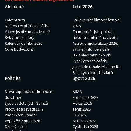
Aktuálně
Léto 2026
Epicentrum
Karlovarský filmový festival
Neštovice: příznaky, léčba
2026
V čem jezdí Yamal a Mesii?
Znamení, že jste potkali
Kvízy pro seniory
někoho z minulého života
Kalendář úplňků 2026
Astronomické úkazy 2026:
Co je bodycount?
zatmění slunce a další
Jak obléci miminko při
vysokých teplotách?
Jak na dokonalé letní mojito
6 lehkých letních salátů
Politika
Sport 2026
Nová superdávka: kdo na ní
MMA
dosáhne?
Fotbal 2026/27
Sjezd sudetských Němců
Hokej 2026
Proč vláda zavádí EET?
Tenis 2026
Padni komu padni
F1 2026
Výpověď z práce vzor
Atletika 2026
Divoký kačer
Cyklistika 2026