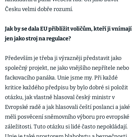
Česku velmi dobře rozumí.
Jak by se dala EU přiblížit voličům, kteří ji vnímají
jen jako stroj na regulace?
Především je třeba ji výrazněji představit jako
společný projekt, ne jako vnějšího nepřítele nebo
fackovacího panáka. Unie jsme my. Při každé
kritice každého předpisu by bylo dobré si položit
otázku, jak vlastně hlasoval český ministr v
Evropské radě a jak hlasovali čeští poslanci a jaké
měli posvěcení sněmovního výboru pro evropské
záležitosti. Tuto otázku si lidé často nepokládají.
Unie je také prostorem blahobytu a bezpečnosti.