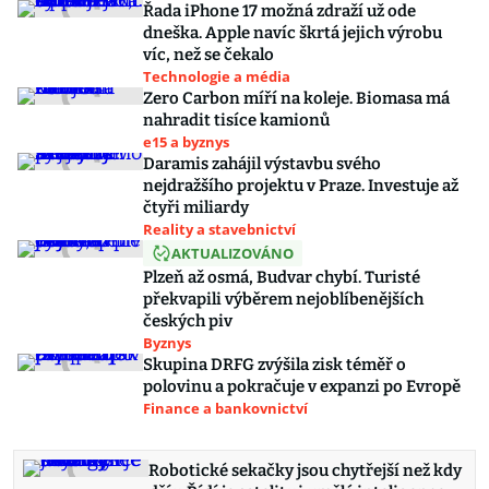
Řada iPhone 17 možná zdraží už ode
dneška. Apple navíc škrtá jejich výrobu
víc, než se čekalo
Technologie a média
Zero Carbon míří na koleje. Biomasa má
nahradit tisíce kamionů
e15 a byznys
Daramis zahájil výstavbu svého
nejdražšího projektu v Praze. Investuje až
čtyři miliardy
Reality a stavebnictví
AKTUALIZOVÁNO
Plzeň až osmá, Budvar chybí. Turisté
překvapili výběrem nejoblíbenějších
českých piv
Byznys
Skupina DRFG zvýšila zisk téměř o
polovinu a pokračuje v expanzi po Evropě
Finance a bankovnictví
Robotické sekačky jsou chytřejší než kdy