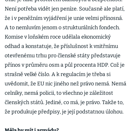
Není potřeba vidět jen peníze. Současně ale platí,
že i v peněžním vyjádření je unie velmi přínosná.
A to nemluvím jenom o strukturálních fondech.
Komise v loňském roce udělala ekonomický
odhad a konstatuje, že příslušnost k vnitřnímu
otevřenému trhu pro členské státy představuje
přínos v průměru osm a půl procenta HDP. Což je
strašně velké číslo. A k regulacím je třeba si
uvědomit, že EU nic jiného než právo nemá. Nemá
celníky, nemá policii, to všechno je záležitost
členských států. Jediné, co má, je právo. Takže to,
že produkuje předpisy, je její podstatnou úlohou.
Měla by mít i armádu?