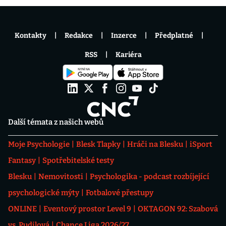
Kontakty
Redakce
Inzerce
Předplatné
RSS
Kariéra
Další témata z našich webů
Moje Psychologie
Blesk Tlapky
Hráči na Blesku
iSport
Fantasy
Spotřebitelské testy
Blesku
Nemovitosti
Psychologika - podcast rozbíjející
psychologické mýty
Fotbalové přestupy
ONLINE
Eventový prostor Level 9
OKTAGON 92: Szabová
vs. Pudilová
Chance Liga 2026/27