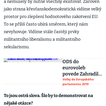
a nemusely by nutně všechny existovat. Zároveň
jako strana křesťanskodemokratická vidíme velký
prostor pro zlepšení hodnotového zakotvení EU.
To se příliš často ubírá směrem, který nám
nevyhovuje. Vidíme stále častěji prvky
militantního liberalismu a militantního
sekularismu.
ODS do
eurovoleb
povede Zahradil,
Vondra bude
Volby do Evropského
parlamentu 2019
útočit ze zadních
pozic
To jsou ostrá slova. Šlo by to demonstrovat na
nějaké otázce?