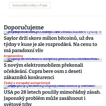
Komunální volby v Praze
Doporučujeme
Saylor drží skoro milion bitcoinů, už dva
týdny v kuse je ale rozprodává. Na cenu to
má paradoxní vliv
Kryptoměny
S novým elektromobilem překonali
očekávání. Cupra bere osm z deseti
zákazníků konkurenci
Český a evropský autoprůmysl
USA po 28 letech použily mimořádný zásah.
Japonský problém může zasáhnout i
světové trhy