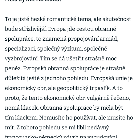
To je jistě hezké romantické téma, ale skutečnost
bude střízlivější. Evropa jde cestou obranné
spolupráce, to znamená propojování armád,
specializaci, společný výzkum, společné
vyzbrojování. Tím se dá ušetřit strašně moc
peněz. Evropská obranná spolupráce je strašně
důležitá ještě z jednoho pohledu. Evropská unie je
ekonomický obr, ale geopolitický trpaslík. A to
proto, že tento ekonomický obr, vulgárně řečeno,
nemá klacek. Obranná spolupráce by měla být
tím klackem. Nemusíte ho používat, ale musíte ho
mít. Z tohoto pohledu se mi líbil nedávný
francouzsko-německý návrh na vybudování