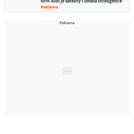
dřív. Řídí je satelity i umělá inteligence
Reklama