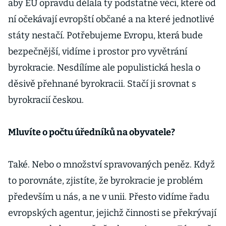
aby EU opravdu dělala ty podstatné věci, které od
ní očekávají evropští občané a na které jednotlivé
státy nestačí. Potřebujeme Evropu, která bude
bezpečnější, vidíme i prostor pro vyvětrání
byrokracie. Nesdílíme ale populistická hesla o
děsivě přehnané byrokracii. Stačí ji srovnat s
byrokracií českou.
Mluvíte o počtu úředníků na obyvatele?
Také. Nebo o množství spravovaných peněz. Když
to porovnáte, zjistíte, že byrokracie je problém
především u nás, a ne v unii. Přesto vidíme řadu
evropských agentur, jejichž činnosti se překrývají