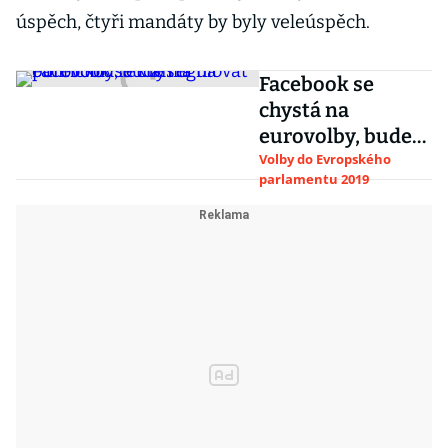
úspěch, čtyři mandáty by byly veleúspěch.
Facebook se
chystá na
eurovolby, bude
regulovat
Volby do Evropského
parlamentu 2019
politickou
reklamu