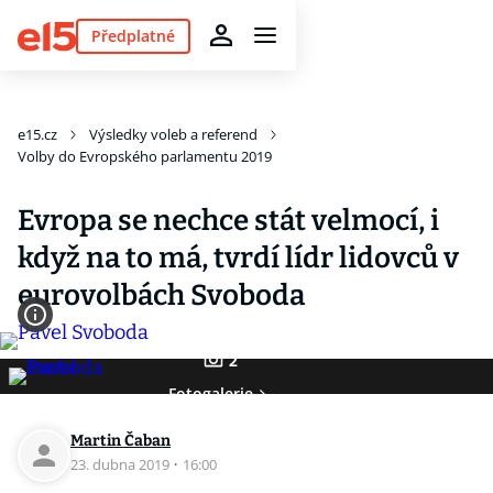
Předplatné
e15.cz
Výsledky voleb a referend
Volby do Evropského parlamentu 2019
Evropa se nechce stát velmocí, i
když na to má, tvrdí lídr lidovců v
eurovolbách Svoboda
2
Fotogalerie
Martin Čaban
23. dubna 2019
·
16:00