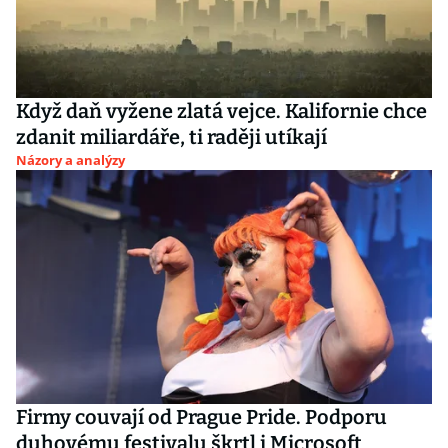
Když daň vyžene zlatá vejce. Kalifornie chce
zdanit miliardáře, ti raději utíkají
Názory a analýzy
Firmy couvají od Prague Pride. Podporu
duhovému festivalu škrtl i Microsoft