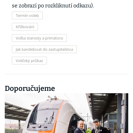
se zobrazí po rozkliknutí odkazu).
Termín voleb
Křížkování
Volba starosty a primátora
Jak kandidovat do zastupitelstva
Voličský průkaz
Doporučujeme