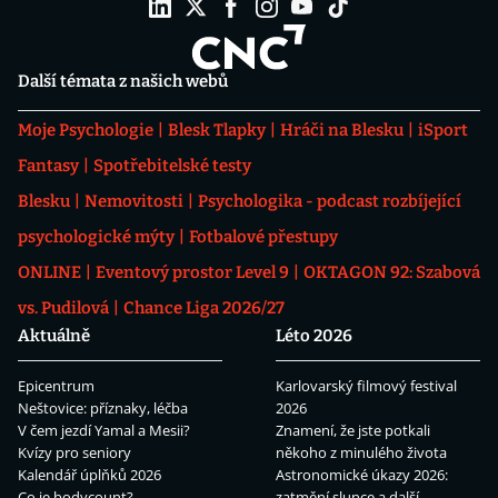
Další témata z našich webů
Moje Psychologie
Blesk Tlapky
Hráči na Blesku
iSport
Fantasy
Spotřebitelské testy
Blesku
Nemovitosti
Psychologika - podcast rozbíjející
psychologické mýty
Fotbalové přestupy
ONLINE
Eventový prostor Level 9
OKTAGON 92: Szabová
vs. Pudilová
Chance Liga 2026/27
Aktuálně
Léto 2026
Epicentrum
Karlovarský filmový festival
Neštovice: příznaky, léčba
2026
V čem jezdí Yamal a Mesii?
Znamení, že jste potkali
Kvízy pro seniory
někoho z minulého života
Kalendář úplňků 2026
Astronomické úkazy 2026:
Co je bodycount?
zatmění slunce a další