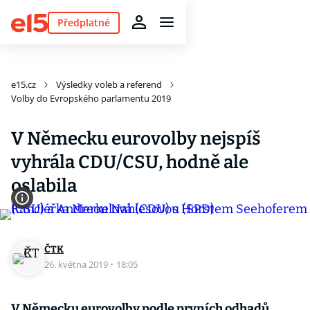
Předplatné
e15.cz
Výsledky voleb a referend
Volby do Evropského parlamentu 2019
V Německu eurovolby nejspíš
vyhrála CDU/CSU, hodně ale
oslabila
ČTK
26. května 2019
·
18:05
V Německu eurovolby podle prvních odhadů