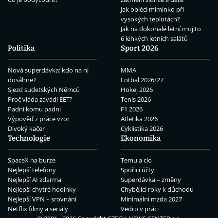
Jak obléci miminko při
vysokých teplotách?
Jak na dokonalé letní mojito
6 lehkých letních salátů
Politika
Sport 2026
Nová superdávka: kdo na ní
MMA
dosáhne?
Fotbal 2026/27
Sjezd sudetských Němců
Hokej 2026
Proč vláda zavádí EET?
Tenis 2026
Padni komu padni
F1 2026
Výpověď z práce vzor
Atletika 2026
Divoký kačer
Cyklistika 2026
Technologie
Ekonomika
SpaceX na burze
Temu a clo
Nejlepší telefony
Spořicí účty
Nejlepší AI zdarma
Superdávka – změny
Nejlepší chytré hodinky
Chybějící roky k důchodu
Nejlepší VPN – srovnání
Minimální mzda 2027
Netflix filmy a seriály
Vedro v práci