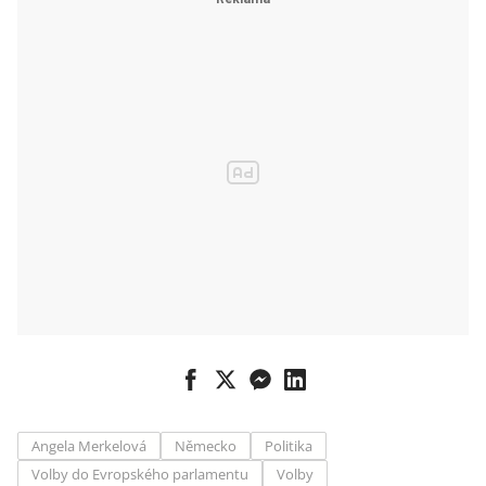
posílí, říká
politolog
Baboš
Angela Merkelová
Německo
Politika
Volby do Evropského parlamentu
Volby