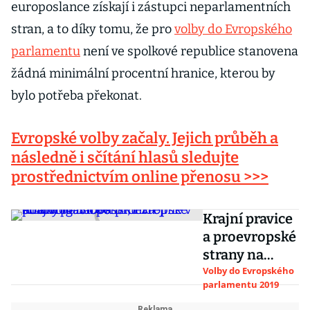
europoslance získají i zástupci neparlamentních
stran, a to díky tomu, že pro
volby do Evropského
parlamentu
není ve spolkové republice stanovena
žádná minimální procentní hranice, kterou by
bylo potřeba překonat.
Evropské volby začaly. Jejich průběh a
následně i sčítání hlasů sledujte
prostřednictvím online přenosu >>>
Krajní pravice
a proevropské
strany na
Slovensku
Volby do Evropského
parlamentu 2019
zřejmě v
eurovolbách