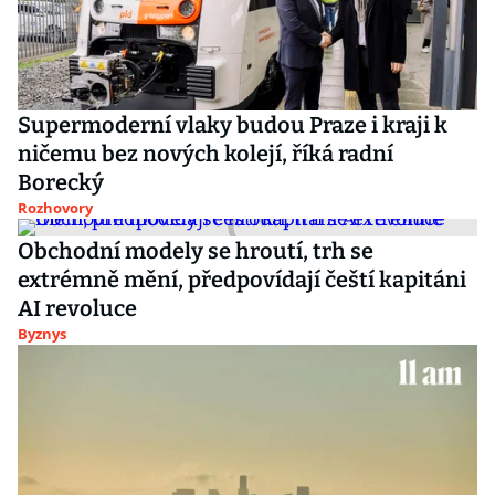
Supermoderní vlaky budou Praze i kraji k
ničemu bez nových kolejí, říká radní
Borecký
Rozhovory
Obchodní modely se hroutí, trh se
extrémně mění, předpovídají čeští kapitáni
AI revoluce
Byznys