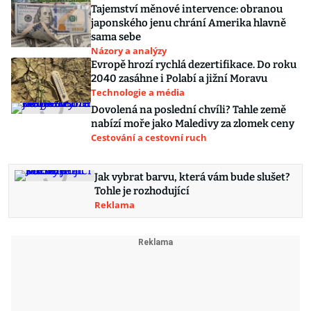
Tajemství měnové intervence: obranou
japonského jenu chrání Amerika hlavně
sama sebe
Názory a analýzy
Evropě hrozí rychlá dezertifikace. Do roku
2040 zasáhne i Polabí a jižní Moravu
Technologie a média
Dovolená na poslední chvíli? Tahle země
nabízí moře jako Maledivy za zlomek ceny
Cestování a cestovní ruch
Jak vybrat barvu, která vám bude slušet?
Tohle je rozhodující
Reklama