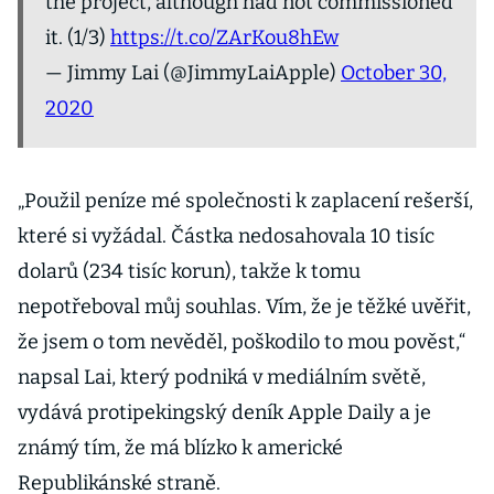
the project, although had not commissioned
it. (1/3)
https://t.co/ZArKou8hEw
— Jimmy Lai (@JimmyLaiApple)
October 30,
2020
„Použil peníze mé společnosti k zaplacení rešerší,
které si vyžádal. Částka nedosahovala 10 tisíc
dolarů (234 tisíc korun), takže k tomu
nepotřeboval můj souhlas. Vím, že je těžké uvěřit,
že jsem o tom nevěděl, poškodilo to mou pověst,“
napsal Lai, který podniká v mediálním světě,
vydává protipekingský deník Apple Daily a je
známý tím, že má blízko k americké
Republikánské straně.