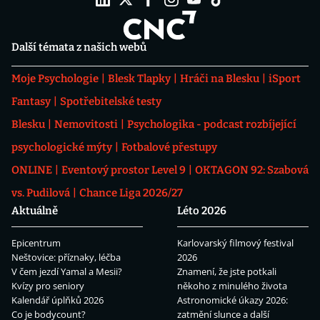
Další témata z našich webů
Moje Psychologie
Blesk Tlapky
Hráči na Blesku
iSport
Fantasy
Spotřebitelské testy
Blesku
Nemovitosti
Psychologika - podcast rozbíjející
psychologické mýty
Fotbalové přestupy
ONLINE
Eventový prostor Level 9
OKTAGON 92: Szabová
vs. Pudilová
Chance Liga 2026/27
Aktuálně
Léto 2026
Epicentrum
Karlovarský filmový festival
Neštovice: příznaky, léčba
2026
V čem jezdí Yamal a Mesii?
Znamení, že jste potkali
Kvízy pro seniory
někoho z minulého života
Kalendář úplňků 2026
Astronomické úkazy 2026:
Co je bodycount?
zatmění slunce a další