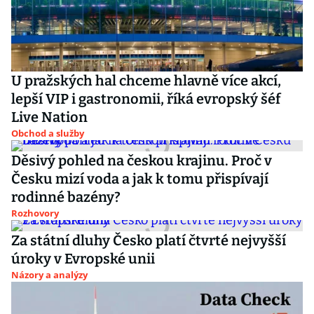
U pražských hal chceme hlavně více akcí,
lepší VIP i gastronomii, říká evropský šéf
Live Nation
Obchod a služby
Děsivý pohled na českou krajinu. Proč v
Česku mizí voda a jak k tomu přispívají
rodinné bazény?
Rozhovory
Za státní dluhy Česko platí čtvrté nejvyšší
úroky v Evropské unii
Názory a analýzy