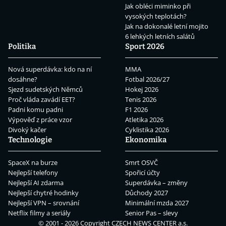
Jak obléci miminko při
vysokých teplotách?
Jak na dokonalé letní mojito
6 lehkých letních salátů
Politika
Sport 2026
Nová superdávka: kdo na ní
MMA
dosáhne?
Fotbal 2026/27
Sjezd sudetských Němců
Hokej 2026
Proč vláda zavádí EET?
Tenis 2026
Padni komu padni
F1 2026
Výpověď z práce vzor
Atletika 2026
Divoký kačer
Cyklistika 2026
Technologie
Ekonomika
SpaceX na burze
Smrt OSVČ
Nejlepší telefony
Spořicí účty
Nejlepší AI zdarma
Superdávka – změny
Nejlepší chytré hodinky
Důchody 2027
Nejlepší VPN – srovnání
Minimální mzda 2027
Netflix filmy a seriály
Senior Pas – slevy
© 2001 - 2026 Copyright
CZECH NEWS CENTER a.s.