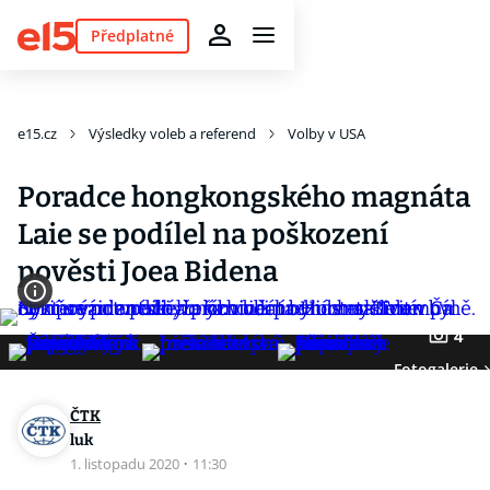
Předplatné
e15.cz
Výsledky voleb a referend
Volby v USA
Poradce hongkongského magnáta
Laie se podílel na poškození
pověsti Joea Bidena
4
Fotogalerie
ČTK
luk
1. listopadu 2020
·
11:30