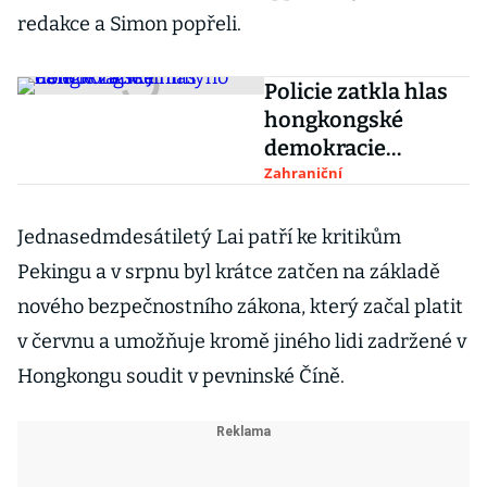
redakce a Simon popřeli.
Policie zatkla hlas
hongkongské
demokracie
Jimmyho Laie
Zahraniční
Jednasedmdesátiletý Lai patří ke kritikům
Pekingu a v srpnu byl krátce zatčen na základě
nového bezpečnostního zákona, který začal platit
v červnu a umožňuje kromě jiného lidi zadržené v
Hongkongu soudit v pevninské Číně.