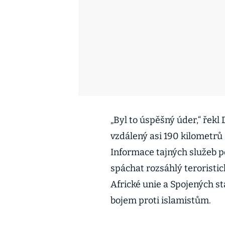
„Byl to úspěšný úder,“ řekl
vzdálený asi 190 kilometr
Informace tajných služeb po
spáchat rozsáhlý teroristi
Africké unie a Spojených s
bojem proti islamistům.