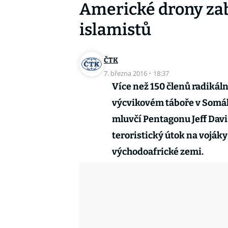
Americké drony zab
islamistů
ČTK
7. března 2016
·
18:37
Více než 150 členů radikál
výcvikovém táboře v Somál
mluvčí Pentagonu Jeff Davi
teroristický útok na vojáky
východoafrické zemi.