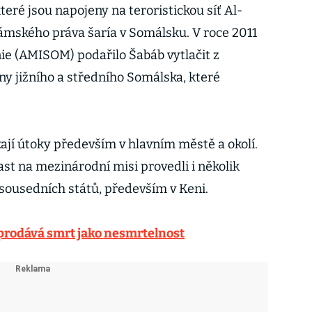
teré jsou napojeny na teroristickou síť Al-
slámského práva šaría v Somálsku. V roce 2011
ie (AMISOM) podařilo Šabáb vytlačit z
iny jižního a středního Somálska, které
ají útoky především v hlavním městě a okolí.
st na mezinárodní misi provedli i několik
sousedních států, především v Keni.
 prodává smrt jako nesmrtelnost