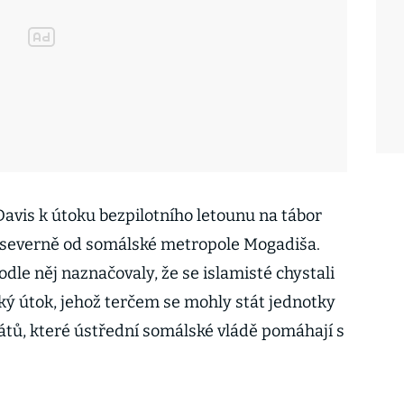
 Davis k útoku bezpilotního letounu na tábor
ů severně od somálské metropole Mogadiša.
dle něj naznačovaly, že se islamisté chystali
cký útok, jehož terčem se mohly stát jednotky
tátů, které ústřední somálské vládě pomáhají s