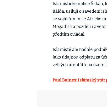
Islamistické milice Šabáb, k
Káida, usilují o zavedení i
se vojákům mise Africké un
Mogadiša a později i z větš
předtím ovládal.
Islamisté ale nadále podnik
Jako údajnou odplatu za úča
velkých atentátů na území 
Paul Baines: Islámský stát