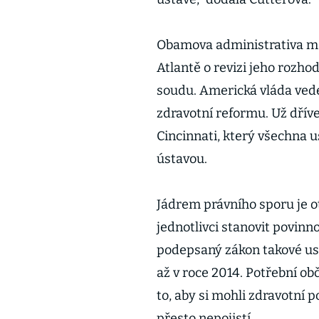
Obamova administrativa má 
Atlantě o revizi jeho rozho
soudu. Americká vláda vede
zdravotní reformu. Už dřív
Cincinnati, který všechna 
ústavou.
Jádrem právního sporu je 
jednotlivci stanovit povinn
podepsaný zákon takové ust
až v roce 2014. Potřební o
to, aby si mohli zdravotní p
přesto nepojistí.