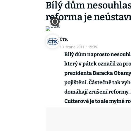
Bílý dům nesouhlas
reforma je neústav
ČTK
13. srpna 2011
·
15:39
Bílý dům naprosto nesouhla
který v pátek označil za pr
prezidenta Baracka Obamy,
pojištění. Částečně tak vyh
domáhají zrušení reformy.
Cutterové je to ale mylné r