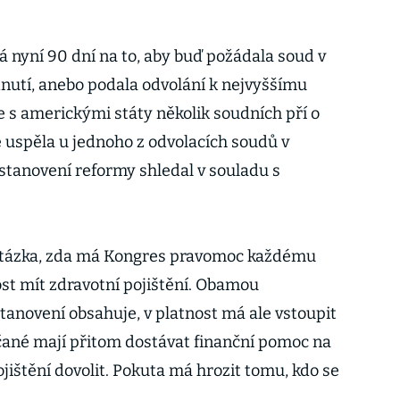
nyní 90 dní na to, aby buď požádala soud v
dnutí, anebo podala odvolání k nejvyššímu
 s americkými státy několik soudních pří o
e uspěla u jednoho z odvolacích soudů v
ustanovení reformy shledal v souladu s
otázka, zda má Kongres pravomoc každému
ost mít zdravotní pojištění. Obamou
anovení obsahuje, v platnost má ale vstoupit
bčané mají přitom dostávat finanční pomoc na
ojištění dovolit. Pokuta má hrozit tomu, kdo se