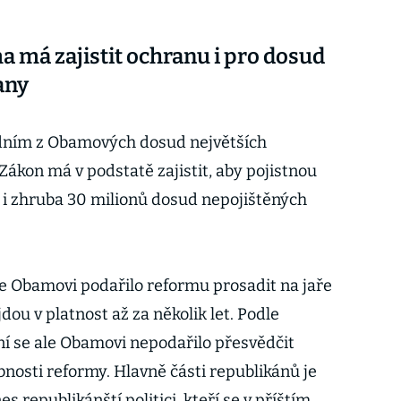
 má zajistit ochranu i pro dosud
any
edním z Obamových dosud největších
Zákon má v podstatě zajistit, aby pojistnou
i zhruba 30 milionů dosud nepojištěných
se Obamovi podařilo reformu prosadit na jaře
ejdou v platnost až za několik let. Podle
 se ale Obamovi nepodařilo přesvědčit
nosti reformy. Hlavně části republikánů je
 republikánští politici, kteří se v příštím