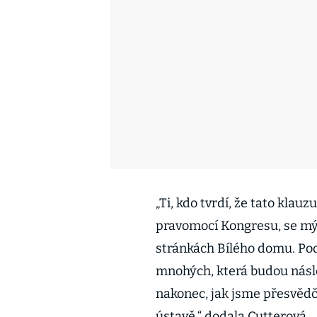
„Ti, kdo tvrdí, že tato klau
pravomocí Kongresu, se mýl
stránkách Bílého domu. Pod
mnohých, která budou násle
nakonec, jak jsme přesvědč
ústavě,“ dodala Cutterová.