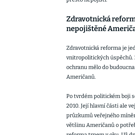
Zdravotnická reforma
nepojištěné Američ
Zdravotnická reforma je j
vnitropolitických úspěchů. 
ochranu mělo do budoucna 
Američanů.
Po tvrdém politickém boji 
2010. Její hlavní části ale v
průzkumů veřejného mínění
většinu Američanů o potřeb
reforma trnem v oku. Už dnes