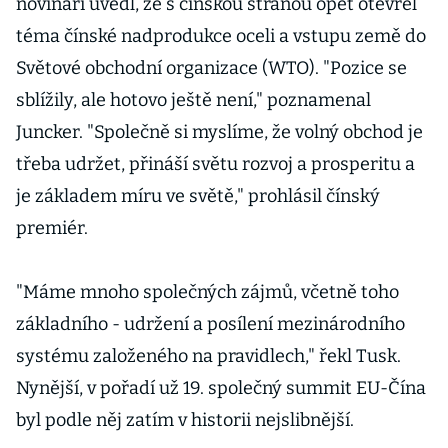
novináři uvedl, že s čínskou stranou opět otevřel
téma čínské nadprodukce oceli a vstupu země do
Světové obchodní organizace (WTO). "Pozice se
sblížily, ale hotovo ještě není," poznamenal
Juncker. "Společně si myslíme, že volný obchod je
třeba udržet, přináší světu rozvoj a prosperitu a
je základem míru ve světě," prohlásil čínský
premiér.
"Máme mnoho společných zájmů, včetně toho
základního - udržení a posílení mezinárodního
systému založeného na pravidlech," řekl Tusk.
Nynější, v pořadí už 19. společný summit EU-Čína
byl podle něj zatím v historii nejslibnější.