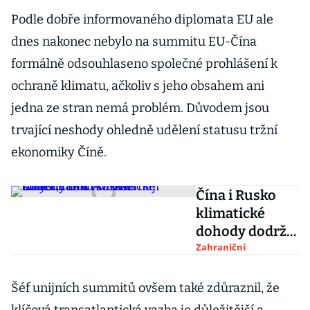
Podle dobře informovaného diplomata EU ale
dnes nakonec nebylo na summitu EU-Čína
formálně odsouhlaseno společné prohlášení k
ochraně klimatu, ačkoliv s jeho obsahem ani
jedna ze stran nemá problém. Důvodem jsou
trvající neshody ohledně udělení statusu tržní
ekonomiky Číně.
Čína i Rusko
klimatické
dohody dodrží.
Bez Američanů
Zahraniční
však nemají
smysl, míní
Šéf unijních summitů ovšem také zdůraznil, že
Moskva