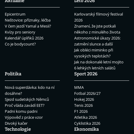
Aktuálně
Léto 2026
Epicentrum
Karlovarský filmový festival
Neštovice: příznaky, léčba
2026
V čem jezdí Yamal a Mesii?
Znamení, že jste potkali
Kvízy pro seniory
někoho z minulého života
Kalendář úplňků 2026
Astronomické úkazy 2026:
Co je bodycount?
zatmění slunce a další
Jak obléci miminko při
vysokých teplotách?
Jak na dokonalé letní mojito
6 lehkých letních salátů
Politika
Sport 2026
Nová superdávka: kdo na ní
MMA
dosáhne?
Fotbal 2026/27
Sjezd sudetských Němců
Hokej 2026
Proč vláda zavádí EET?
Tenis 2026
Padni komu padni
F1 2026
Výpověď z práce vzor
Atletika 2026
Divoký kačer
Cyklistika 2026
Technologie
Ekonomika