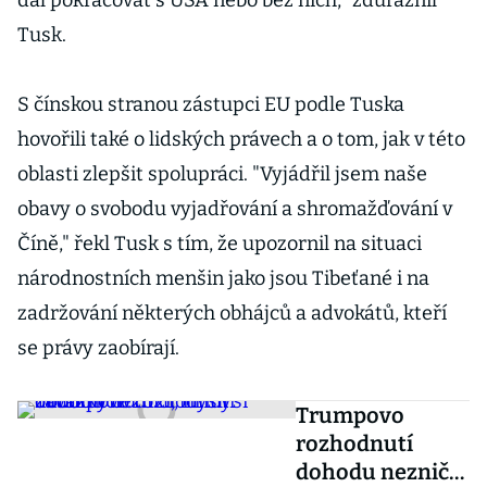
dál pokračovat s USA nebo bez nich," zdůraznil
Tusk.
S čínskou stranou zástupci EU podle Tuska
hovořili také o lidských právech a o tom, jak v této
oblasti zlepšit spolupráci. "Vyjádřil jsem naše
obavy o svobodu vyjadřování a shromažďování v
Číně," řekl Tusk s tím, že upozornil na situaci
národnostních menšin jako jsou Tibeťané i na
zadržování některých obhájců a advokátů, kteří
se právy zaobírají.
Trumpovo
rozhodnutí
dohodu nezničí,