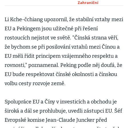
firmy závazky
Zahraniční
dodrží, myslí si
odborníci
Li Kche-čchiang upozornil, že stabilní vztahy mezi
EU a Pekingem jsou užitečné při řešení
rostoucích nejistot ve světě. "Čínská strana věří,
že bychom se při posilování vztahů mezi Čínou a
EU měli řídit principem vzájemného respektu a
rovnosti," poznamenal. Peking podle něj doufá, že
EU bude respektovat čínské okolnosti a čínskou
volbu cesty rozvoje země.
Spolupráce EU a Číny v investicích a obchodu je
široká a dál se prohlubuje, uvedli zástupci EU. Šéf
Evropské komise Jean-Claude Juncker před