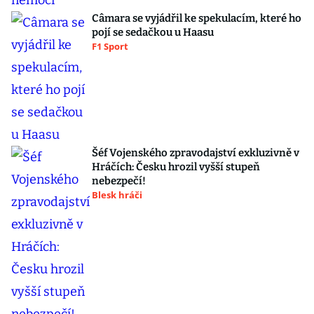
Câmara se vyjádřil ke spekulacím, které ho
pojí se sedačkou u Haasu
F1 Sport
Šéf Vojenského zpravodajství exkluzivně v
Hráčích: Česku hrozil vyšší stupeň
nebezpečí!
Blesk hráči