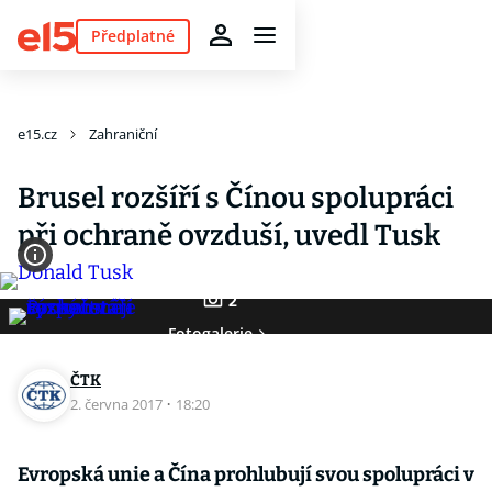
Předplatné
e15.cz
Zahraniční
Brusel rozšíří s Čínou spolupráci
při ochraně ovzduší, uvedl Tusk
2
Fotogalerie
ČTK
2. června 2017
·
18:20
Evropská unie a Čína prohlubují svou spolupráci v