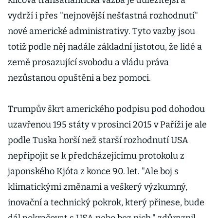
klíčová transatlantická vazba je důležitější a
vydrží i přes "nejnovější nešťastná rozhodnutí"
nové americké administrativy. Tyto vazby jsou
totiž podle něj nadále základní jistotou, že lidé a
země prosazující svobodu a vládu práva
nezůstanou opuštěni a bez pomoci.
Trumpův škrt amerického podpisu pod dohodou
uzavřenou 195 státy v prosinci 2015 v Paříži je ale
podle Tuska horší než starší rozhodnutí USA
nepřipojit se k předcházejícímu protokolu z
japonského Kjóta z konce 90. let. "Ale boj s
klimatickými změnami a veškerý výzkumný,
inovační a technický pokrok, který přinese, bude