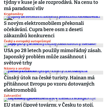
týdny v kuse je ale rozprodává. Na cenu to
má paradoxní vliv
Kryptoměny
S novým elektromobilem překonali
očekávání. Cupra bere osm z deseti
zákazníků konkurenci
Český a evropský autoprůmysl
USA po 28 letech použily mimořádný zásah.
Japonský problém může zasáhnout i
světové trhy
Názory a analýzy
Čínský útok na české turisty. Hainan má
přitáhnout Evropu po vzoru dotovaných
elektromobilů
Zahraniční
EU staví čipové továrny, v Česku to stojí.