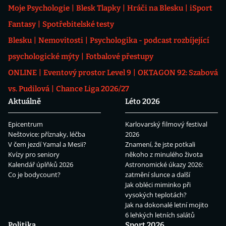
Moje Psychologie
Blesk Tlapky
Hráči na Blesku
iSport
Fantasy
Spotřebitelské testy
Blesku
Nemovitosti
Psychologika - podcast rozbíjející
psychologické mýty
Fotbalové přestupy
ONLINE
Eventový prostor Level 9
OKTAGON 92: Szabová
vs. Pudilová
Chance Liga 2026/27
Aktuálně
Léto 2026
Epicentrum
Karlovarský filmový festival
Neštovice: příznaky, léčba
2026
V čem jezdí Yamal a Mesii?
Znamení, že jste potkali
Kvízy pro seniory
někoho z minulého života
Kalendář úplňků 2026
Astronomické úkazy 2026:
Co je bodycount?
zatmění slunce a další
Jak obléci miminko při
vysokých teplotách?
Jak na dokonalé letní mojito
6 lehkých letních salátů
Politika
Sport 2026