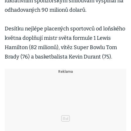
lukrativním sponzorským smlouvám vyšplhal na
odhadovaných 90 milionů dolarů.
Desítku nejlépe placených sportovců od loňského
května doplňují mistr světa formule 1 Lewis
Hamilton (82 milionů), vítěz Super Bowlu Tom
Brady (76) a basketbalista Kevin Durant (75).