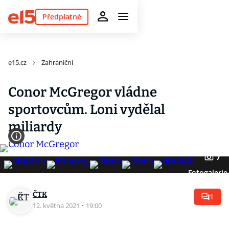
Předplatné
e15.cz
Zahraniční
Conor McGregor vládne
sportovcům. Loni vydělal
miliardy
7
Fotogalerie
ČTK
1
12. května 2021
·
19:00