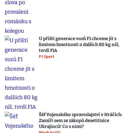
U příští generace vozů F1 chceme jít s
limitem hmotnosti o dalších 80 kg níž,
tvrdí FIA
F1 Sport
Šéf Vojenského zpravodajství v Hráčích:
Zamíří sem ze zákopů desetitisíce
Ukrajinců! Co s nimi?
Blesk hráči