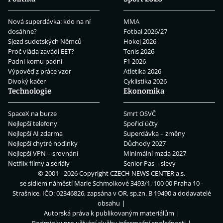
Nová superdávka: kdo na ní
MMA
dosáhne?
Fotbal 2026/27
Sjezd sudetských Němců
Hokej 2026
Proč vláda zavádí EET?
Tenis 2026
Padni komu padni
F1 2026
Výpověď z práce vzor
Atletika 2026
Divoký kačer
Cyklistika 2026
Technologie
Ekonomika
SpaceX na burze
Smrt OSVČ
Nejlepší telefony
Spořicí účty
Nejlepší AI zdarma
Superdávka – změny
Nejlepší chytré hodinky
Důchody 2027
Nejlepší VPN – srovnání
Minimální mzda 2027
Netflix filmy a seriály
Senior Pas – slevy
© 2001 - 2026 Copyright
CZECH NEWS CENTER a.s.
se sídlem náměstí Marie Schmolkové 3493/1, 100 00 Praha 10 -
Strašnice, IČO: 02346826, zapsána v OR, sp.zn. B 19490 a dodavatelé
obsahu
Autorská práva k publikovaným materiálům