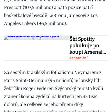
Prescott (107,5 milionu) a pátá pozice patří
basketbalové hvězdě LeBronu Jamesovi z Los
Angeles Lakers (96,5 milionu).
Šéf Spotify
pokukuje po
koupi Arsenalu,
hodnota
Zahraniční
fotbalových
velkoklubů letí
Za šestým brazilským fotbalistou Neymarem z
vzhůru
Paris Saint-Germain (95 milionů) je loňský lídr
žebříčku Roger Federer. Švýcarský tenista kvůli
zranění kolena vydělal na kurtech jen 35 tisíc
dolarů, ale celkově se jeho příjem díky