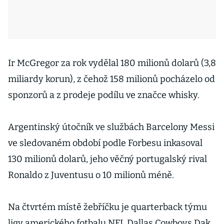
Ir McGregor za rok vydělal 180 milionů dolarů (3,8
miliardy korun), z čehož 158 milionů pocházelo od
sponzorů a z prodeje podílu ve značce whisky.
Argentinský útočník ve službách Barcelony Messi
ve sledovaném období podle Forbesu inkasoval
130 milionů dolarů, jeho věčný portugalský rival
Ronaldo z Juventusu o 10 milionů méně.
Na čtvrtém místě žebříčku je quarterback týmu
ligy amerického fotbalu NFL Dallas Cowboys Dak