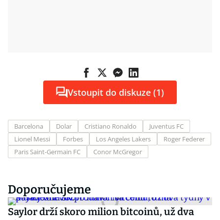
Vstoupit do diskuze (1)
Barcelona
Dolar
Cristiano Ronaldo
Juventus FC
Lionel Messi
Forbes
Los Angeles Lakers
Roger Federer
Paris Saint-Germain FC
Conor McGregor
Doporučujeme
Saylor drží skoro milion bitcoinů, už dva