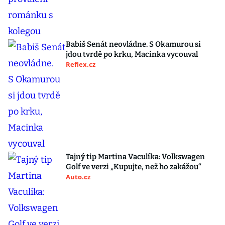
Babiš Senát neovládne. S Okamurou si
jdou tvrdě po krku, Macinka vycouval
Reflex.cz
Tajný tip Martina Vaculíka: Volkswagen
Golf ve verzi „Kupujte, než ho zakážou“
Auto.cz