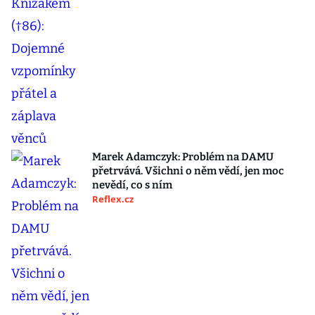
Marek Adamczyk: Problém na DAMU
přetrvává. Všichni o něm vědí, jen moc
nevědí, co s ním
Reflex.cz