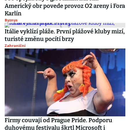
Americký obr povede provoz O2 areny i Fora
Karlín
Byznys
Itálie vyklízí pláže. První plážové kluby mizí,
turisté změnu pocítí brzy
Zahraniční
Firmy couvají od Prague Pride. Podporu
duhovému festivalu škrtl Microsoft i