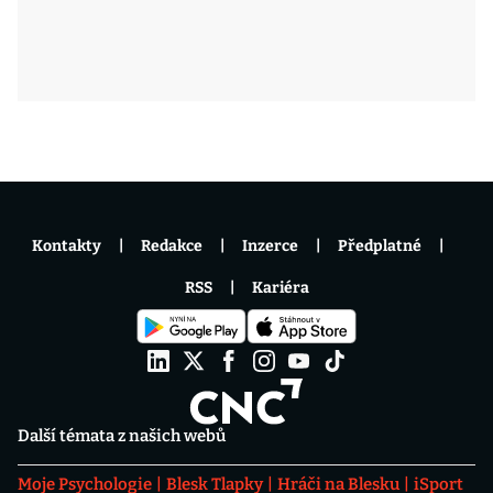
Kontakty
Redakce
Inzerce
Předplatné
RSS
Kariéra
Další témata z našich webů
Moje Psychologie
Blesk Tlapky
Hráči na Blesku
iSport