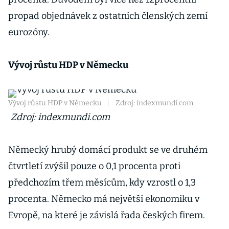
propad objednávek z ostatních členských zemí
eurozóny.
Vývoj růstu HDP v Německu
Vývoj růstu HDP v Německu
|
Zdroj: indexmundi.com
Zdroj: indexmundi.com
Německý hrubý domácí produkt se ve druhém
čtvrtletí zvýšil pouze o 0,1 procenta proti
předchozím třem měsícům, kdy vzrostl o 1,3
procenta. Německo má největší ekonomiku v
Evropě, na které je závislá řada českých firem.