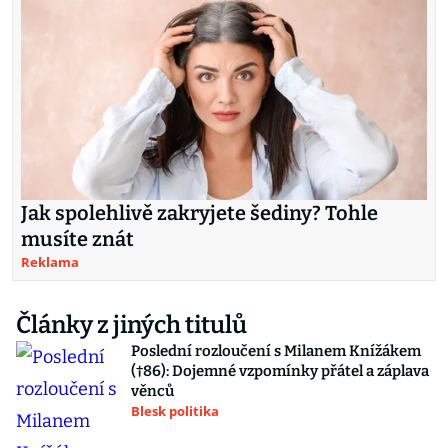
Jak spolehlivě zakryjete šediny? Tohle
musíte znát
Reklama
Články z jiných titulů
Poslední rozloučení s Milanem Knížákem
(†86): Dojemné vzpomínky přátel a záplava
věnců
Blesk politika