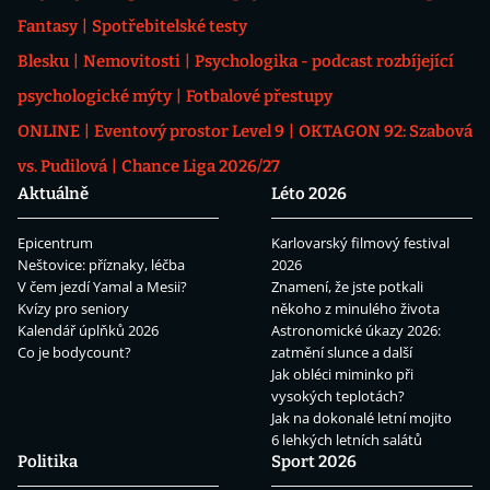
Fantasy
Spotřebitelské testy
Blesku
Nemovitosti
Psychologika - podcast rozbíjející
psychologické mýty
Fotbalové přestupy
ONLINE
Eventový prostor Level 9
OKTAGON 92: Szabová
vs. Pudilová
Chance Liga 2026/27
Aktuálně
Léto 2026
Epicentrum
Karlovarský filmový festival
Neštovice: příznaky, léčba
2026
V čem jezdí Yamal a Mesii?
Znamení, že jste potkali
Kvízy pro seniory
někoho z minulého života
Kalendář úplňků 2026
Astronomické úkazy 2026:
Co je bodycount?
zatmění slunce a další
Jak obléci miminko při
vysokých teplotách?
Jak na dokonalé letní mojito
6 lehkých letních salátů
Politika
Sport 2026