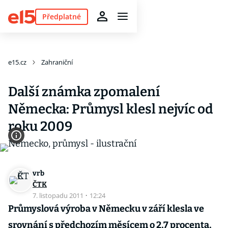
Předplatné
e15.cz
Zahraniční
Další známka zpomalení
Německa: Průmysl klesl nejvíc od
roku 2009
vrb
ČTK
7. listopadu 2011
·
12:24
Průmyslová výroba v Německu v září klesla ve
srovnání s předchozím měsícem o 2,7 procenta,