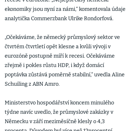
ekonomiky jsou nyní za námi,“ komentovala údaje
analytička Commerzbank Ulrike Rondorfová.
„Očekáváme, že německý průmyslový sektor ve
čtvrtém čtvrtletí opět klesne a kvůli vývoji v
eurozóně postupně míří k recesi. Očekáváme
zřejmě i pokles růstu HDP, i když domácí
poptávka zůstává poměrně stabilní,“ uvedla Aline
Schuiling z ABN Amro.
Ministerstvo hospodářství koncem minulého
týdne navíc uvedlo, že průmyslové zakázky v
Německu v září meziměsíčně klesly o 4,3
procenta. Důvodem byl více než 12procentní