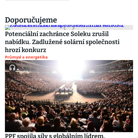
Doporučujeme
Potenciální zachránce Soleku zrušil
nabídku. Zadlužené solární společnosti
hrozí konkurz
Průmysl a energetika
PPF spojila síly s globálním lídrem.