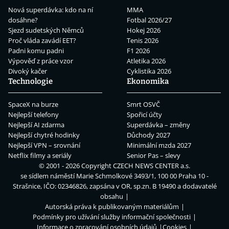
Nová superdávka: kdo na ní
MMA
dosáhne?
Fotbal 2026/27
Sjezd sudetských Němců
Hokej 2026
Proč vláda zavádí EET?
Tenis 2026
Padni komu padni
F1 2026
Výpověď z práce vzor
Atletika 2026
Divoký kačer
Cyklistika 2026
Technologie
Ekonomika
SpaceX na burze
Smrt OSVČ
Nejlepší telefony
Spořicí účty
Nejlepší AI zdarma
Superdávka – změny
Nejlepší chytré hodinky
Důchody 2027
Nejlepší VPN – srovnání
Minimální mzda 2027
Netflix filmy a seriály
Senior Pas – slevy
© 2001 - 2026 Copyright
CZECH NEWS CENTER a.s.
se sídlem náměstí Marie Schmolkové 3493/1, 100 00 Praha 10 -
Strašnice, IČO: 02346826, zapsána v OR, sp.zn. B 19490 a dodavatelé
obsahu
Autorská práva k publikovaným materiálům
Podmínky pro užívání služby informační společnosti
Informace o zpracování osobních údajů
Cookies