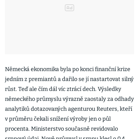
Německá ekonomika byla po konci finanční krize
jedním z premiantů a dařilo se jí nastartovat silný
růst. Teď ale čím dál víc ztrácí dech. Výsledky
německého průmyslu výrazně zaostaly za odhady
analytiků dotazovaných agenturou Reuters, kteří
v průměru čekali snížení výroby jen o půl
procenta. Ministerstvo současně revidovalo
srpnový údaj. Nově průmysl v srpnu klesl o 0,4