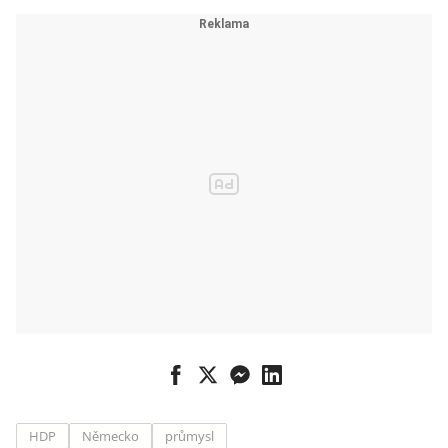
HDP
Německo
průmysl