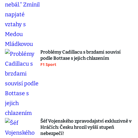
Problémy Cadillacu s brzdami souvisí
podle Bottase s jejich chlazením
F1 Sport
Šéf Vojenského zpravodajství exkluzivně v
Hráčích: Česku hrozil vyšší stupeň
nebezpečí!