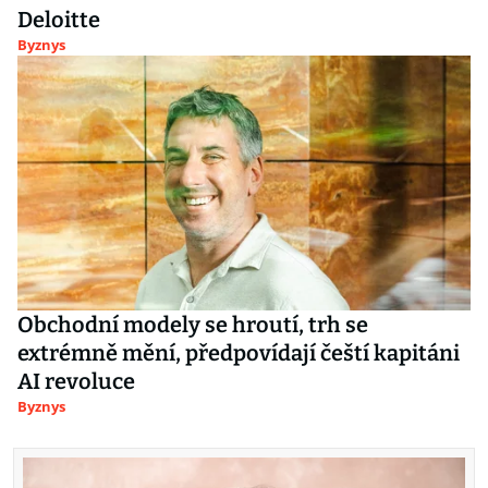
Deloitte
Byznys
Obchodní modely se hroutí, trh se
extrémně mění, předpovídají čeští kapitáni
AI revoluce
Byznys