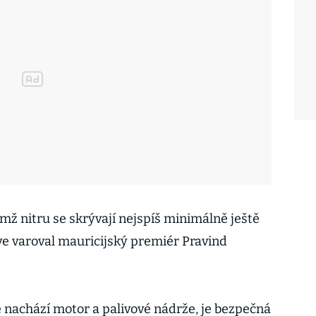
ímž nitru se skrývají nejspíš minimálně ještě
říve varoval mauricijský premiér Pravind
se nachází motor a palivové nádrže, je bezpečná