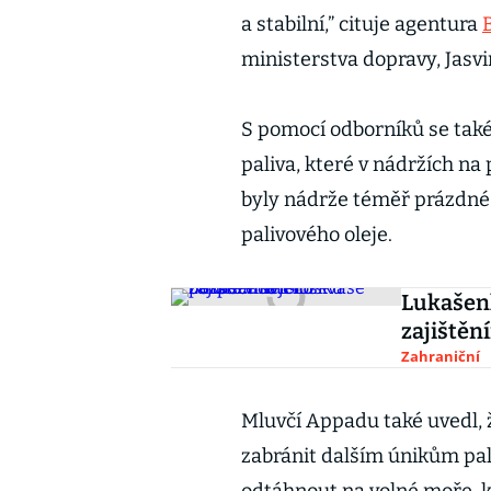
a stabilní,” cituje agentura
ministerstva dopravy, Jasv
S pomocí odborníků se také 
paliva, které v nádržích na 
byly nádrže téměř prázdné.
palivového oleje.
Lukašen
zajištěn
Zahraniční
Mluvčí Appadu také uvedl, ž
zabránit dalším únikům pali