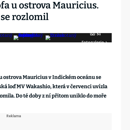
fa u ostrova Mauricius.
se rozlomil
51
Fotogalerie
u ostrova Mauricius v Indickém oceánu se
ká loď MV Wakashio, která v červenci uvízla
omila. Do té doby z ní přitom uniklo do moře