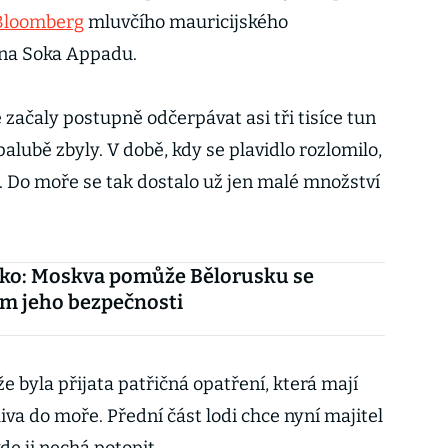
Bloomberg
mluvčího mauricijského
ina Soka Appadu.
začaly postupně odčerpávat asi tři tisíce tun
palubě zbyly. V době, kdy se plavidlo rozlomilo,
 Do moře se tak dostalo už jen malé množství
ko: Moskva pomůže Bělorusku se
ím jeho bezpečnosti
e byla přijata patřičná opatření, která mají
va do moře. Přední část lodi chce nyní majitel