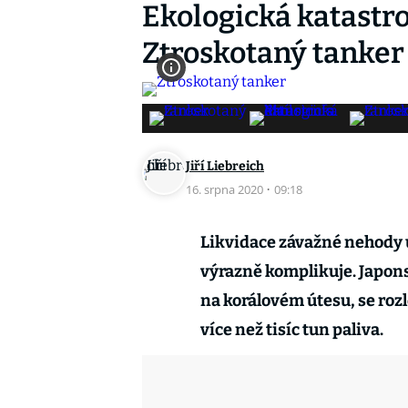
Ekologická katastro
Ztroskotaný tanker 
Jiří Liebreich
16. srpna 2020
·
09:18
Likvidace závažné nehody 
výrazně komplikuje. Japons
na korálovém útesu, se rozl
více než tisíc tun paliva.