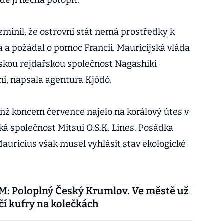
e ji nechá potopit.
zmínil, že ostrovní stát nemá prostředky k
a a požádal o pomoc Francii. Mauricijská vláda
skou rejdařskou společnost Nagashiki
í, napsala agentura Kjódó.
enž koncem července najelo na korálový útes v
ká společnost Mitsui O.S.K. Lines. Posádka
Mauricius však musel vyhlásit stav ekologické
: Poloplný Český Krumlov. Ve městě už
čí kufry na kolečkách