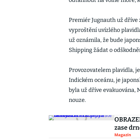
odtáhnout na volné moře, kd
Premiér Jugnauth už dříve 
vyproštění uvízlého plavidl
už oznámila, že bude japon
Shipping žádat o odškodněn
Provozovatelem plavidla, j
Indickém oceánu, je japons
byla už dříve evakuována, 
nouze.
OBRAZEM
zase drn
Magazín