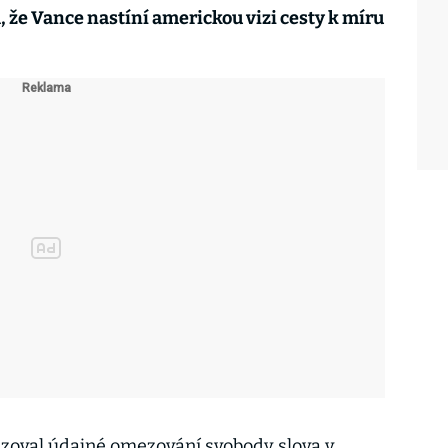
, že Vance nastíní americkou vizi cesty k míru
izoval údajné omezování svobody slova v