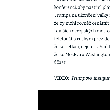
konferenci, aby nastínil p
Trumpa na ukončení války 
že by mohl rovněž oznámit s
i dalších evropských metr
telefonát s ruským prezid
že se setkají, nejspíš v Saú
že se Moskva a Washington 
účasti.
VIDEO:
Trumpova inaugurac