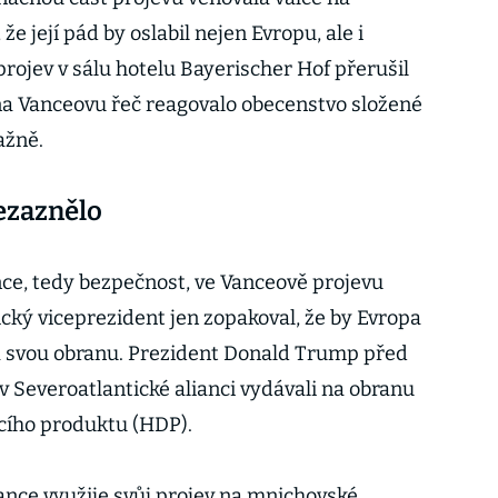
že její pád by oslabil nejen Evropu, ale i
 projev v sálu hotelu Bayerischer Hof přerušil
 na Vanceovu řeč reagovalo obecenstvo složené
ažně.
ezaznělo
e, tedy bezpečnost, ve Vanceově projevu
cký viceprezident jen zopakoval, že by Evropa
a svou obranu. Prezident Donald Trump před
v Severoatlantické alianci vydávali na obranu
ího produktu (HDP).
ance využije svůj projev na mnichovské