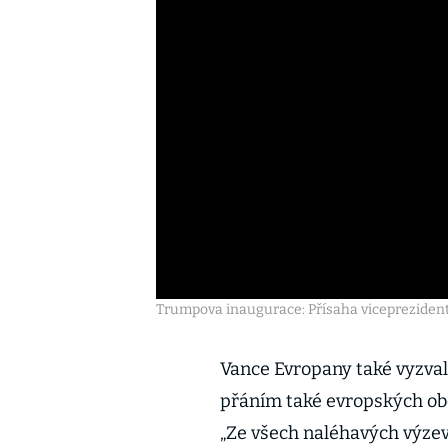
Trumpova inaugurace: Přísaha viceprezident 
Vance Evropany také vyzval, 
přáním také evropských obč
„Ze všech naléhavých výzev