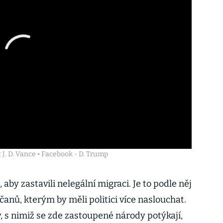
J. D. Vance • Facebook - D. Trump
aby zastavili nelegální migraci. Je to podle něj
anů, kterým by měli politici více naslouchat.
, s nimiž se zde zastoupené národy potýkají,