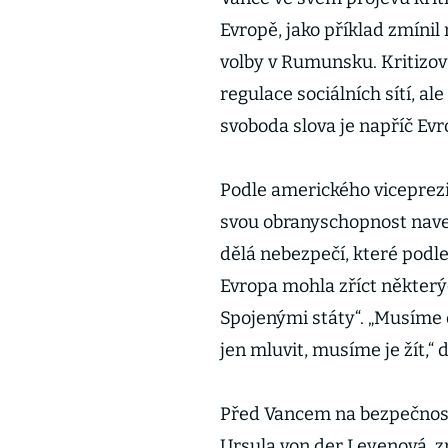
Evropě, jako příklad zmíni
volby v Rumunsku. Kritizova
regulace sociálních sítí, ale
svoboda slova je napříč Evr
Podle amerického viceprezid
svou obranyschopnost naven
dělá nebezpečí, které podle 
Evropa mohla zříct některýc
Spojenými státy“. „Musíme 
jen mluvit, musíme je žít,“ 
Před Vancem na bezpečnost
Ursula von der Leyenová, z