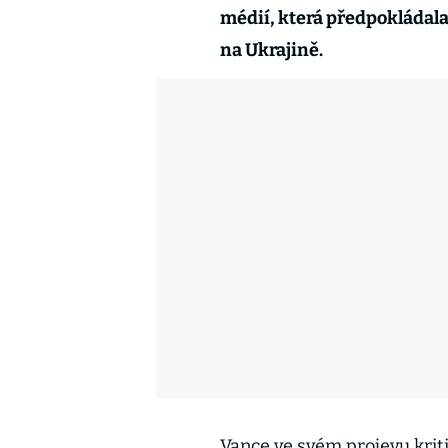
médií, která předpokládala
na Ukrajině.
Vance ve svém projevu krit