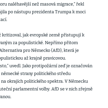
ru naléhavější než masová migrace,“ řekl
ájila po nástupu prezidenta Trumpa k moci
ací.
kritizoval, jak evropské země přistupují k
aným za populistické. Nepřímo přitom
lternativa pro Německo (AfD), která je
pulistickou až krajně pravicovou.
sto,“ uvedl. Jako protipožární zeď je označován
o německé strany politického středu
 na okrajích politického spektra. V Německu
kuteční parlamentní volby. AfD se v nich zřejmě
ranou.