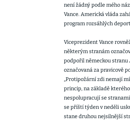
není žádný podle mého názo
Vance. Americká vláda zah
program rozsáhlých deport
Viceprezident Vance rovněž 
některým stranám označov
podpořil německou stranu A
označovaná za pravicově po
„Protipožární zdi nemají mí
princip, na základě kteréh
nespolupracují se stranami
se příští týden v neděli us
stane druhou nejsilnější st