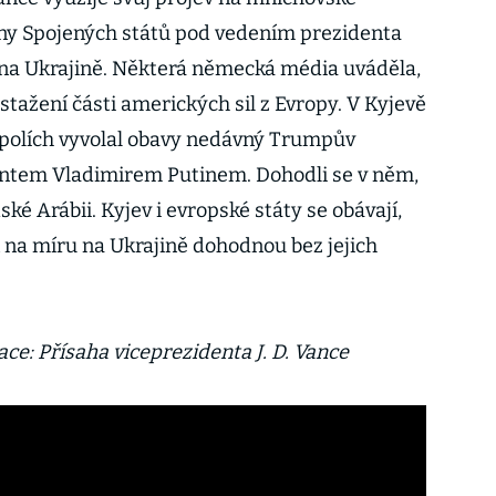
lány Spojených států pod vedením prezidenta
na Ukrajině. Některá německá média uváděla,
tažení části amerických sil z Evropy. V Kyjevě
opolích vyvolal obavy nedávný Trumpův
entem Vladimirem Putinem. Dohodli se v něm,
dské Arábii. Kyjev i evropské státy se obávají,
na míru na Ukrajině dohodnou bez jejich
e: Přísaha viceprezidenta J. D. Vance