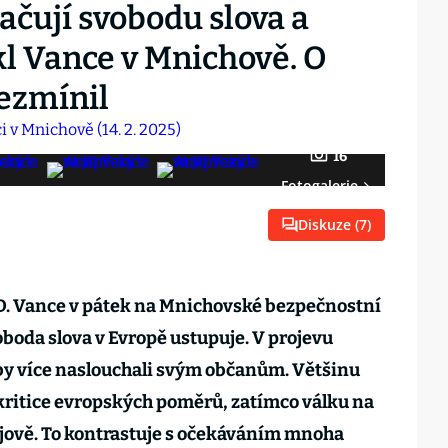
ačují svobodu slova a
kl Vance v Mnichově. O
nezmínil
16
Fotogalerie
Diskuze (
7
)
 D. Vance v pátek na Mnichovské bezpečnostní
oboda slova v Evropě ustupuje. V projevu
aby více naslouchali svým občanům. Většinu
kritice evropských poměrů, zatímco válku na
ajově. To kontrastuje s očekáváním mnoha