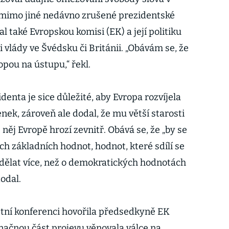
l mimo jiné nedávno zrušené prezidentské
l také Evropskou komisi (EK) a její politiku
 i vlády ve Švédsku či Británii. „Obávám se, že
opou na ústupu,“ řekl.
enta je sice důležité, aby Evropa rozvíjela
ek, zároveň ale dodal, že mu větší starosti
něj Evropě hrozí zevnitř. Obává se, že „by se
h základních hodnot, hodnot, které sdílí se
dělat více, než o demokratických hodnotách
dodal.
ní konferenci hovořila předsedkyně EK
načnou část projevu věnovala válce na