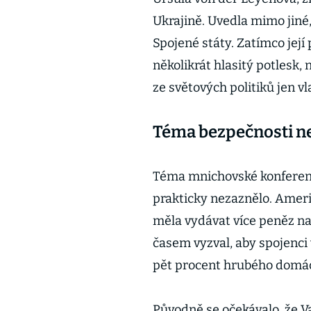
Ukrajině. Uvedla mimo jiné, 
Spojené státy. Zatímco její
několikrát hlasitý potlesk,
ze světových politiků jen vl
Téma bezpečnosti n
Téma mnichovské konferenc
prakticky nezaznělo. Ameri
měla vydávat více peněz n
časem vyzval, aby spojenci 
pět procent hrubého domác
Původně se očekávalo, že V