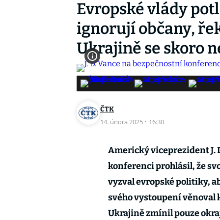
Evropské vlády potl
ignorují občany, ře
Ukrajině se skoro 
ČTK
14. února 2025
·
16:30
Americký viceprezident J.
konferenci prohlásil, že sv
vyzval evropské politiky, 
svého vystoupení věnoval 
Ukrajině zmínil pouze okr