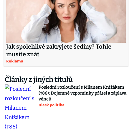
Jak spolehlivě zakryjete šediny? Tohle
musíte znát
Reklama
Články z jiných titulů
Poslední rozloučení s Milanem Knížákem
(†86): Dojemné vzpomínky přátel a záplava
věnců
Blesk politika