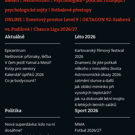
Blesku
Nemovitosti
Psychologika - podcast rozbíjející
psychologické mýty
Fotbalové přestupy
ONLINE
Eventový prostor Level 9
OKTAGON 92: Szabová
vs. Pudilová
Chance Liga 2026/27
Aktuálně
Léto 2026
Epicentrum
Karlovarský filmový festival
Neštovice: příznaky, léčba
2026
V čem jezdí Yamal a Mesii?
Znamení, že jste potkali
Kvízy pro seniory
někoho z minulého života
Kalendář úplňků 2026
Astronomické úkazy 2026:
Co je bodycount?
zatmění slunce a další
Jak obléci miminko při
vysokých teplotách?
Jak na dokonalé letní mojito
6 lehkých letních salátů
Politika
Sport 2026
Nová superdávka: kdo na ní
MMA
dosáhne?
Fotbal 2026/27