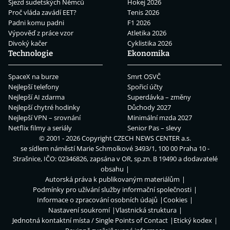
Sjezd sudetských Němců
Hokej 2026
Proč vláda zavádí EET?
Tenis 2026
Padni komu padni
F1 2026
Výpověď z práce vzor
Atletika 2026
Divoký kačer
Cyklistika 2026
Technologie
Ekonomika
SpaceX na burze
Smrt OSVČ
Nejlepší telefony
Spořicí účty
Nejlepší AI zdarma
Superdávka – změny
Nejlepší chytré hodinky
Důchody 2027
Nejlepší VPN – srovnání
Minimální mzda 2027
Netflix filmy a seriály
Senior Pas – slevy
© 2001 - 2026 Copyright
CZECH NEWS CENTER a.s.
se sídlem náměstí Marie Schmolkové 3493/1, 100 00 Praha 10 -
Strašnice, IČO: 02346826, zapsána v OR, sp.zn. B 19490 a dodavatelé
obsahu
Autorská práva k publikovaným materiálům
Podmínky pro užívání služby informační společnosti
Informace o zpracování osobních údajů
Cookies
Nastavení soukromí
Vlastnická struktura
Jednotná kontaktní místa / Single Points of Contact
Etický kodex