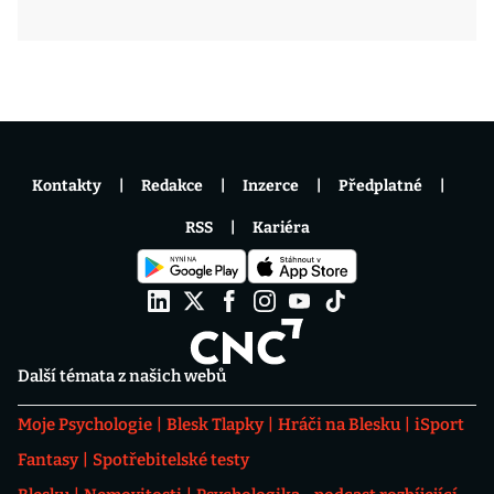
Kontakty
Redakce
Inzerce
Předplatné
RSS
Kariéra
Další témata z našich webů
Moje Psychologie
Blesk Tlapky
Hráči na Blesku
iSport
Fantasy
Spotřebitelské testy