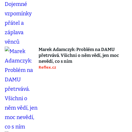
Marek Adamczyk: Problém na DAMU
přetrvává. Všichni o něm vědí, jen moc
nevědí, co s ním
Reflex.cz