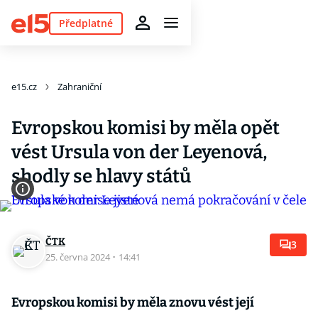
Předplatné
e15.cz
Zahraniční
Evropskou komisi by měla opět
vést Ursula von der Leyenová,
shodly se hlavy států
ČTK
3
25. června 2024
·
14:41
Evropskou komisi by měla znovu vést její