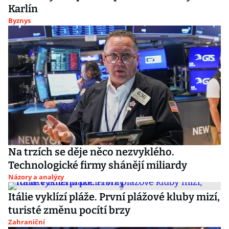
Karlín
Byznys
Na trzích se děje něco nezvyklého.
Technologické firmy shánějí miliardy
Názory a analýzy
Itálie vyklízí pláže. První plážové kluby mizí,
turisté změnu pocítí brzy
Zahraniční