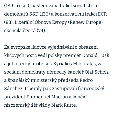
(189 křesel), následovaná frakcí socialistů a
demokratů S&D (136) a konzervativní frakcí ECR
(83). Liberální Obnova Evropy (Renew Europe)
skončila čtvrtá (74).
Za evropské lidovce vyjednávání o obsazení
klíčových pozic vedl polský premiér Donald Tusk
a jeho řecký protějšek Kyriakos Mitsotakis, za
sociální demokraty německý kancléř Olaf Scholz
a španělský ministerský předseda Pedro
Sánchez. Liberály pak zastupovali francouzský
prezident Emmanuel Macron a končící
nizozemský šéf vlády Mark Rutte.