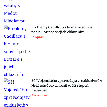
Problémy Cadillacu s brzdami souvisí
podle Bottase s jejich chlazením
F1 Sport
Šéf Vojenského zpravodajství exkluzivně v
Hráčích: Česku hrozil vyšší stupeň
nebezpečí!
Blesk hráči