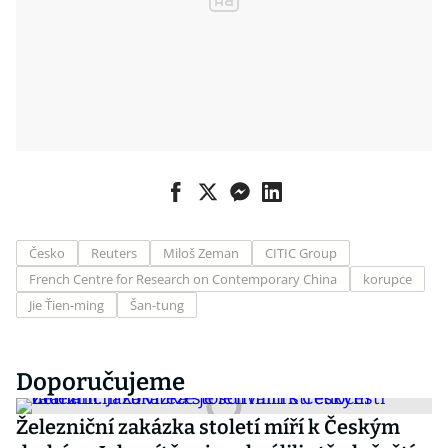
Česko
Reuters
Miloš Zeman
CITIC Group
French Centre for Research on Contemporary China
korupce
Jie Ťien-ming
Šan-tung
Doporučujeme
Železniční zakázka století míří k Českým