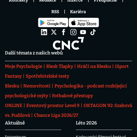
Kontakty
Redakce
Inzerce
Předplatné
RSS
Kariéra
Další témata z našich webů
Moje Psychologie
Blesk Tlapky
Hráči na Blesku
iSport
Fantasy
Spotřebitelské testy
Blesku
Nemovitosti
Psychologika - podcast rozbíjející
psychologické mýty
Fotbalové přestupy
ONLINE
Eventový prostor Level 9
OKTAGON 92: Szabová
vs. Pudilová
Chance Liga 2026/27
Aktuálně
Léto 2026
Epicentrum
Karlovarský filmový festival