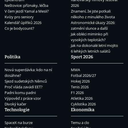
Neštovice: příznaky, léčba
2026
V čem jezdí Yamal a Mesii?
Znamení, že jste potkali
Kvízy pro seniory
někoho z minulého života
Kalendář úplňků 2026
Astronomické úkazy 2026:
Co je bodycount?
zatmění slunce a další
Jak obléci miminko při
vysokých teplotách?
Jak na dokonalé letní mojito
6 lehkých letních salátů
Politika
Sport 2026
Nová superdávka: kdo na ní
MMA
dosáhne?
Fotbal 2026/27
Sjezd sudetských Němců
Hokej 2026
Proč vláda zavádí EET?
Tenis 2026
Padni komu padni
F1 2026
Výpověď z práce vzor
Atletika 2026
Divoký kačer
Cyklistika 2026
Technologie
Ekonomika
SpaceX na burze
Temu a clo