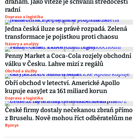
drahám. Jako vítěze je schválili středočeští
radní
Doprava a logistika
Jedna česká iluze se právě rozpadá. Zelená
transformace je pojistkou proti chaosu
Názory a analýzy
Penny Market a Coca-Cola rozjely obchodní
válku v Česku. Lahve mizí z regálů
Obchod a služby
Obří obchod v letectví. Americké Apollo
kupuje easyJet za 161 miliard korun
Doprava a logistika
České firmy dostaly nečekanou zbraň přímo
z Bruselu. Nově mohou říct odběratelům ne
Byznys