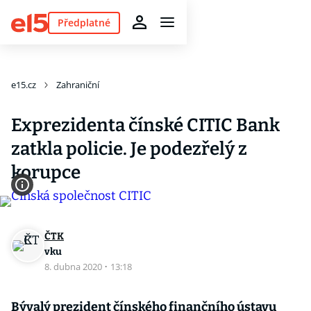
Předplatné
e15.cz
Zahraniční
Exprezidenta čínské CITIC Bank
zatkla policie. Je podezřelý z
korupce
ČTK
vku
8. dubna 2020
·
13:18
Bývalý prezident čínského finančního ústavu