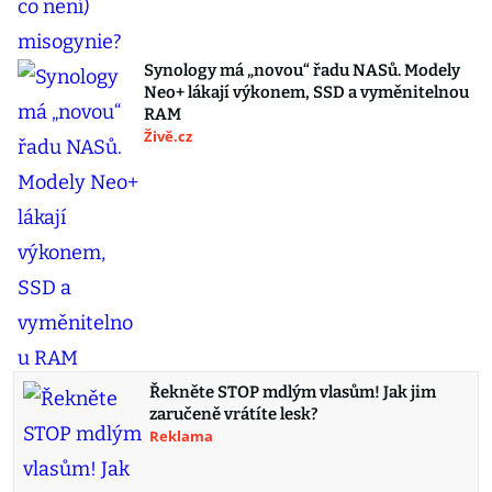
Synology má „novou“ řadu NASů. Modely
Neo+ lákají výkonem, SSD a vyměnitelnou
RAM
Živě.cz
Řekněte STOP mdlým vlasům! Jak jim
zaručeně vrátíte lesk?
Reklama