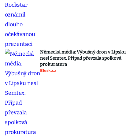
Německá média: Výbušný dron v Lipsku
nesl Semtex. Případ převzala spolková
prokuratura
Blesk.cz