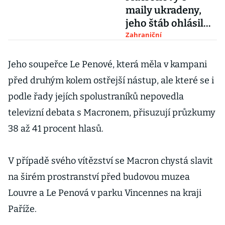
maily ukradeny,
jeho štáb ohlásil
hackerský útok
Zahraniční
Jeho soupeřce Le Penové, která měla v kampani
před druhým kolem ostřejší nástup, ale které se i
podle řady jejích spolustraníků nepovedla
televizní debata s Macronem, přisuzují průzkumy
38 až 41 procent hlasů.
V případě svého vítězství se Macron chystá slavit
na širém prostranství před budovou muzea
Louvre a Le Penová v parku Vincennes na kraji
Paříže.