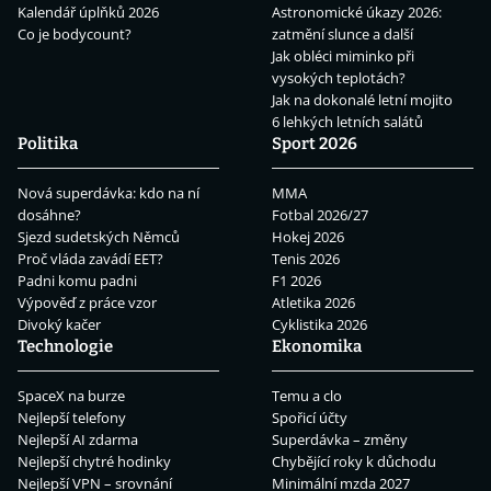
Kalendář úplňků 2026
Astronomické úkazy 2026:
Co je bodycount?
zatmění slunce a další
Jak obléci miminko při
vysokých teplotách?
Jak na dokonalé letní mojito
6 lehkých letních salátů
Politika
Sport 2026
Nová superdávka: kdo na ní
MMA
dosáhne?
Fotbal 2026/27
Sjezd sudetských Němců
Hokej 2026
Proč vláda zavádí EET?
Tenis 2026
Padni komu padni
F1 2026
Výpověď z práce vzor
Atletika 2026
Divoký kačer
Cyklistika 2026
Technologie
Ekonomika
SpaceX na burze
Temu a clo
Nejlepší telefony
Spořicí účty
Nejlepší AI zdarma
Superdávka – změny
Nejlepší chytré hodinky
Chybějící roky k důchodu
Nejlepší VPN – srovnání
Minimální mzda 2027