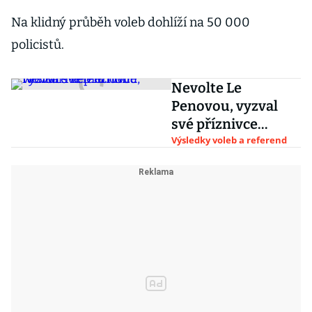
Na klidný průběh voleb dohlíží na 50 000
policistů.
Nevolte Le
Penovou, vyzval
své příznivce
radikál Mélenchon
Výsledky voleb a referend