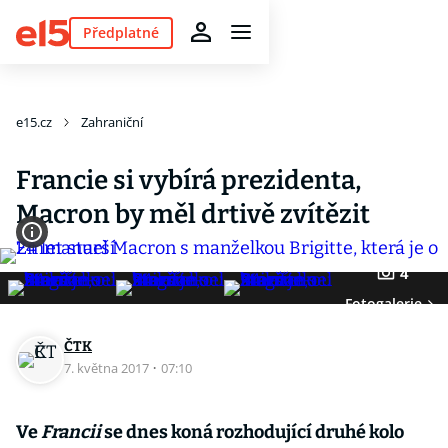
Předplatné
e15.cz
Zahraniční
Francie si vybírá prezidenta,
Macron by měl drtivě zvítězit
4
Fotogalerie
ČTK
7. května 2017
·
07:10
Ve
Francii
se dnes koná rozhodující druhé kolo