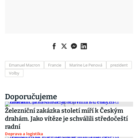
Emanuel Macron
Francie
Marine Le Penová
prezident
Volby
Doporučujeme
Železniční zakázka století míří k Českým
drahám. Jako vítěze je schválili středočeští
radní
Doprava a logistika