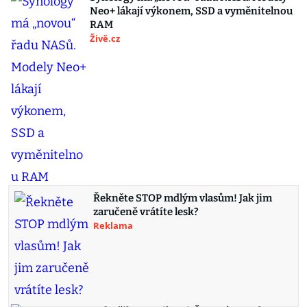
Neo+ lákají výkonem, SSD a vyměnitelnou
RAM
Živě.cz
Řekněte STOP mdlým vlasům! Jak jim
zaručeně vrátíte lesk?
Reklama