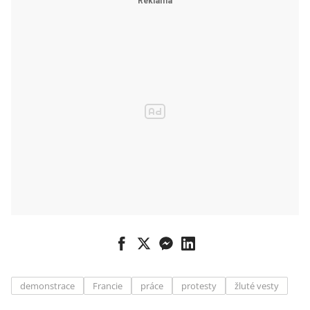
poškodily
obraz
prezidenta
reformátora
demonstrace
Francie
práce
protesty
žluté vesty