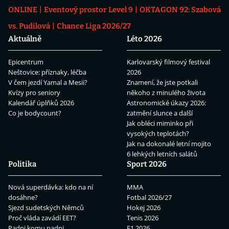
ONLINE
Eventový prostor Level 9
OKTAGON 92: Szabová
vs. Pudilová
Chance Liga 2026/27
Aktuálně
Léto 2026
Epicentrum
Karlovarský filmový festival
Neštovice: příznaky, léčba
2026
V čem jezdí Yamal a Mesii?
Znamení, že jste potkali
Kvízy pro seniory
někoho z minulého života
Kalendář úplňků 2026
Astronomické úkazy 2026:
Co je bodycount?
zatmění slunce a další
Jak obléci miminko při
vysokých teplotách?
Jak na dokonalé letní mojito
6 lehkých letních salátů
Politika
Sport 2026
Nová superdávka: kdo na ní
MMA
dosáhne?
Fotbal 2026/27
Sjezd sudetských Němců
Hokej 2026
Proč vláda zavádí EET?
Tenis 2026
Padni komu padni
F1 2026