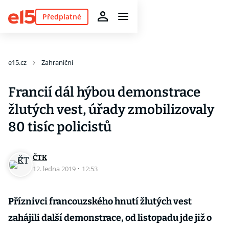
Předplatné
e15.cz
Zahraniční
Francií dál hýbou demonstrace
žlutých vest, úřady zmobilizovaly
80 tisíc policistů
ČTK
12. ledna 2019
·
12:53
Příznivci francouzského hnutí žlutých vest
zahájili další demonstrace, od listopadu jde již o