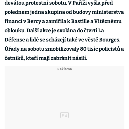
devátou protestní sobotu. V Paříži vyšla před
polednem jedna skupina od budovy ministerstva
financí v Bercy a zamířila k Bastille a Vítěznému
oblouku. Další akce je svolána do čtvrti La
Défense a lidé se scházejí také ve věstě Bourges.
Úřady na sobotu zmobilizovaly 80 tisíc policistů a
četníků, kteří mají zabránit násilí.