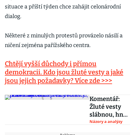
situace a příští týden chce zahájit celonárodní
dialog.
Některé z minulých protestů provázelo násilí a
ničení zejména pařížského centra.
Chtějí vyšší důchody i přímou
demokracii. Kdo jsou žluté vesty a jaké
jsou jejich požadavky? Více zde >>>
Komentář:
Žluté vesty
slábnou, hněv
Francouzů
Názory a analýzy
trvá. Protesty