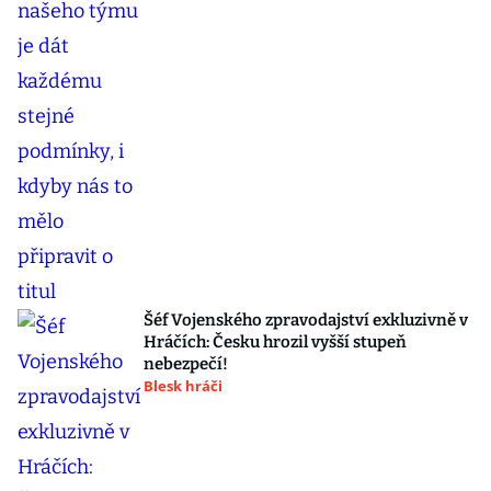
Šéf Vojenského zpravodajství exkluzivně v
Hráčích: Česku hrozil vyšší stupeň
nebezpečí!
Blesk hráči