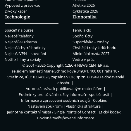
Výpověď z práce vzor
Atletika 2026
Divoký kačer
Cyklistika 2026
Technologie
Ekonomika
SpaceX na burze
Temu a clo
Nejlepší telefony
Spořicí účty
Nejlepší AI zdarma
Superdávka – změny
Nejlepší chytré hodinky
Chybějící roky k důchodu
Nejlepší VPN – srovnání
Minimální mzda 2027
Netflix filmy a seriály
Vedro v práci
© 2001 - 2026 Copyright
CZECH NEWS CENTER a.s.
se sídlem náměstí Marie Schmolkové 3493/1, 100 00 Praha 10 -
Strašnice, IČO: 02346826, zapsána v OR, sp.zn. B 19490 a dodavatelé
obsahu
Autorská práva k publikovaným materiálům
Podmínky pro užívání služby informační společnosti
Informace o zpracování osobních údajů
Cookies
Nastavení soukromí
Vlastnická struktura
Jednotná kontaktní místa / Single Points of Contact
Etický kodex
Povinně zveřejňované informace