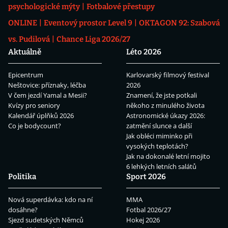
psychologické mýty
Fotbalové přestupy
ONLINE
Eventový prostor Level 9
OKTAGON 92: Szabová
vs. Pudilová
Chance Liga 2026/27
Aktuálně
Léto 2026
Epicentrum
Karlovarský filmový festival
Neštovice: příznaky, léčba
2026
V čem jezdí Yamal a Mesii?
Znamení, že jste potkali
Kvízy pro seniory
někoho z minulého života
Kalendář úplňků 2026
Astronomické úkazy 2026:
Co je bodycount?
zatmění slunce a další
Jak obléci miminko při
vysokých teplotách?
Jak na dokonalé letní mojito
6 lehkých letních salátů
Politika
Sport 2026
Nová superdávka: kdo na ní
MMA
dosáhne?
Fotbal 2026/27
Sjezd sudetských Němců
Hokej 2026