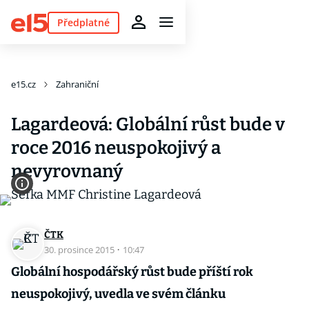
Předplatné
e15.cz
Zahraniční
Lagardeová: Globální růst bude v
roce 2016 neuspokojivý a
nevyrovnaný
ČTK
30. prosince 2015
·
10:47
Globální hospodářský růst bude příští rok
neuspokojivý, uvedla ve svém článku