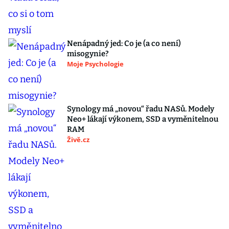
Nenápadný jed: Co je (a co není)
misogynie?
Moje Psychologie
Synology má „novou“ řadu NASů. Modely
Neo+ lákají výkonem, SSD a vyměnitelnou
RAM
Živě.cz