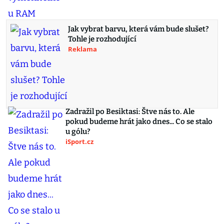
Jak vybrat barvu, která vám bude slušet?
Tohle je rozhodující
Reklama
Zadražil po Besiktasi: Štve nás to. Ale
pokud budeme hrát jako dnes... Co se stalo
u gólu?
iSport.cz