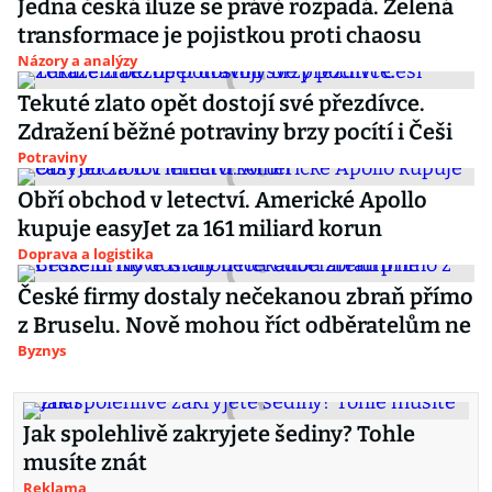
Jedna česká iluze se právě rozpadá. Zelená
transformace je pojistkou proti chaosu
Názory a analýzy
Tekuté zlato opět dostojí své přezdívce.
Zdražení běžné potraviny brzy pocítí i Češi
Potraviny
Obří obchod v letectví. Americké Apollo
kupuje easyJet za 161 miliard korun
Doprava a logistika
České firmy dostaly nečekanou zbraň přímo
z Bruselu. Nově mohou říct odběratelům ne
Byznys
Jak spolehlivě zakryjete šediny? Tohle
musíte znát
Reklama