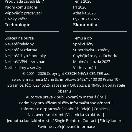
Proč vláda zavádí EET?
Tenis 2026
Padni komu padni
F1 2026
Výpověď z práce vzor
Atletika 2026
Divoký kačer
Cyklistika 2026
Technologie
Ekonomika
SpaceX na burze
Temu a clo
Nejlepší telefony
Spořicí účty
Nejlepší AI zdarma
Superdávka – změny
Nejlepší chytré hodinky
Chybějící roky k důchodu
Nejlepší VPN – srovnání
Minimální mzda 2027
Netflix filmy a seriály
Vedro v práci
© 2001 - 2026 Copyright
CZECH NEWS CENTER a.s.
se sídlem náměstí Marie Schmolkové 3493/1, 100 00 Praha 10 -
Strašnice, IČO: 02346826, zapsána v OR, sp.zn. B 19490 a dodavatelé
obsahu
Autorská práva k publikovaným materiálům
Podmínky pro užívání služby informační společnosti
Informace o zpracování osobních údajů
Cookies
Nastavení soukromí
Vlastnická struktura
Jednotná kontaktní místa / Single Points of Contact
Etický kodex
Povinně zveřejňované informace