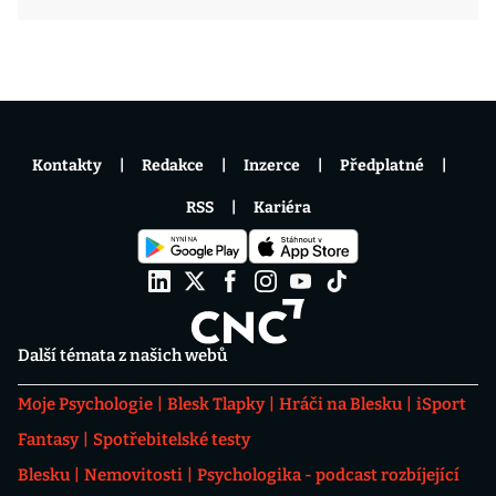
Kontakty
Redakce
Inzerce
Předplatné
RSS
Kariéra
Další témata z našich webů
Moje Psychologie
Blesk Tlapky
Hráči na Blesku
iSport
Fantasy
Spotřebitelské testy
Blesku
Nemovitosti
Psychologika - podcast rozbíjející